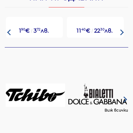
1
90
€
3
72
лв.
11
40
€
22
30
лв.
Виж всички