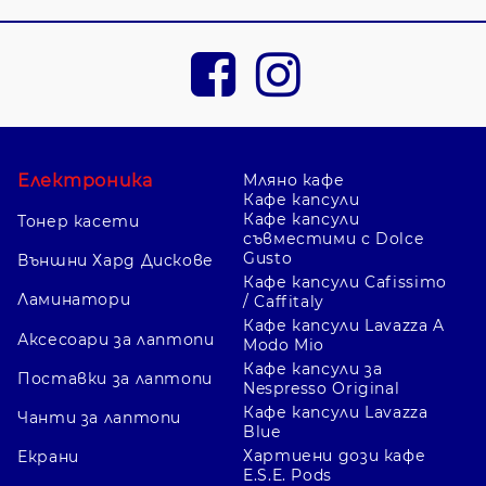
Електроника
Мляно кафе
Кафе капсули
Кафе капсули
Тонер касети
съвместими с Dolce
Gusto
Външни Хард Дискове
Кафе капсули Cafissimo
Ламинатори
/ Caffitaly
Кафе капсули Lavazza A
Аксесоари за лаптопи
Modo Mio
Кафе капсули за
Поставки за лаптопи
Nespresso Original
Кафе капсули Lavazza
Чанти за лаптопи
Blue
Хартиени дози кафе
Екрани
E.S.E. Pods