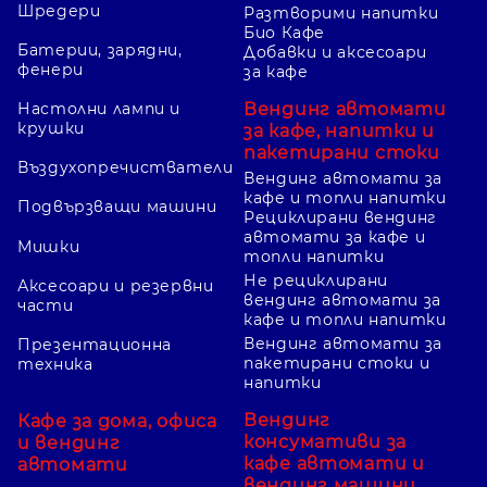
Шредери
Разтворими напитки
Био Кафе
Батерии, зарядни,
Добавки и аксесоари
фенери
за кафе
Вендинг автомати
Настолни лампи и
крушки
за кафе, напитки и
пакетирани стоки
Въздухопречистватели
Вендинг автомати за
кафе и топли напитки
Подвързващи машини
Рециклирани вендинг
автомати за кафе и
Мишки
топли напитки
Не рециклирани
Аксесоари и резервни
вендинг автомати за
части
кафе и топли напитки
Вендинг автомати за
Презентационна
пакетирани стоки и
техника
напитки
Вендинг
Кафе за дома, офиса
консумативи за
и вендинг
кафе автомати и
автомати
вендинг машини