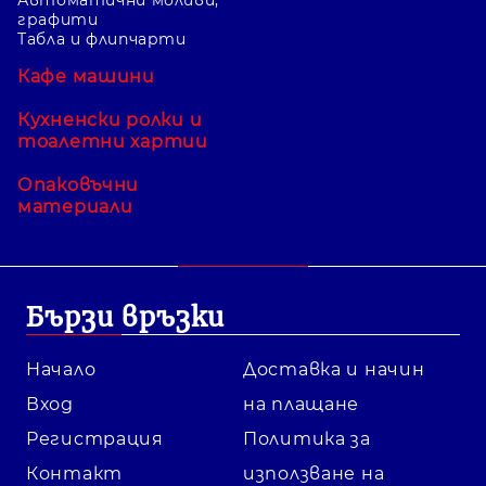
графити
Табла и флипчарти
Кафе машини
Кухненски ролки и
тоалетни хартии
Опаковъчни
материали
Бързи връзки
Начало
Доставка и начин
Вход
на плащане
Регистрация
Политика за
Контакт
използване на