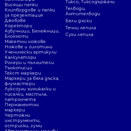
Тиксо, Тиксодържачи
Висящи папки
Телбоди,
Клипбордове и папки
Антителбоди
за презентация
Джобове
Бели дъски
Коректори
Течни лепила
Азбучници, Бележници,
Сухи лепила
Блокноти
Макетни ножове
Ножове и гилотини
Ученически артикули
Калкулатори
Ролери и пълнители
Тънкописци
Текст маркери
Маркери за бяла дъска,
флумастери
Луксозни химикалки и
писалки, мастила,
патрончета
Перманентни
маркери
Чертожни
инструменти,
острилки, гуми
Автоматични моливи,