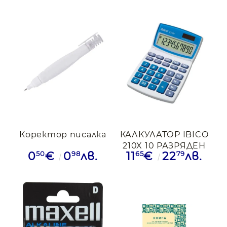
Коректор писалка
КАЛКУЛАТОР IBICO
210X 10 РАЗРЯДЕН
50
98
65
79
0
€
0
лв.
11
€
22
лв.