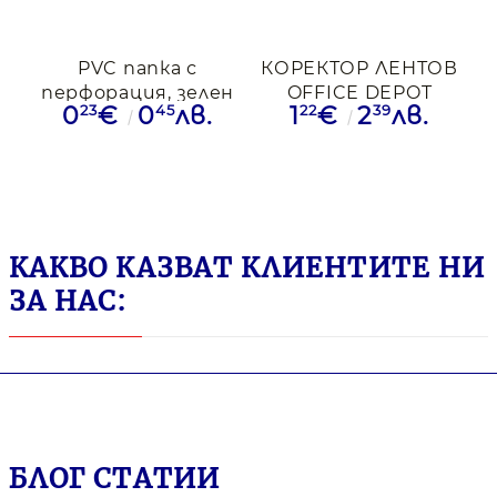
PVC папка с
КОРЕКТОР ЛЕНТОВ
перфорация, зелен
OFFICE DEPOT
23
45
22
39
0
€
0
лв.
1
€
2
лв.
NICEDAY ,
4,2MM/8,5M
КАКВО КАЗВАТ КЛИЕНТИТЕ НИ
ЗА НАС:
БЛОГ СТАТИИ