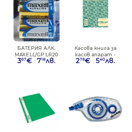
БАТЕРИЯ АЛК.
Касова книга за
MAXELL/GP LR20
касов апарат -
67
18
76
40
3
€
7
лв.
2
€
5
лв.
2БР.
368стр, А5 формат