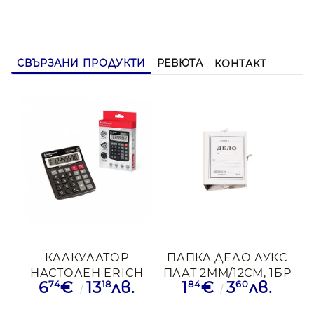
СВЪРЗАНИ ПРОДУКТИ
РЕВЮТА
КОНТАКТ
КАЛКУЛАТОР
ПАПКА ДЕЛО ЛУКС
НАСТОЛЕН ERICH
ПЛАТ 2ММ/12СМ, 1БР
74
18
84
60
6
€
13
лв.
1
€
3
лв.
KRAUSE DC308 8-
РАЗРЯДЕН