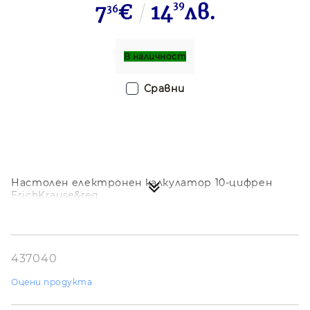
7
€
14
39
лв.
36
В наличност
Сравни
Настолен електронен калкулатор 10-цифрен
ErichKrause&reg
437040
Оцени продукта