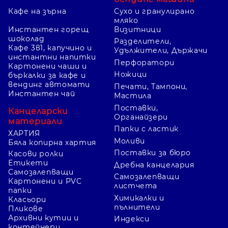
Кафе на зърна
Сухо и гранулирано
мляко
Инстантен горещ
Визитници
шоколад
Разделители,
Кафе 3в1, капучино и
Удължители, Държачи
инстантни напитки
Перфоратори
Картонени чаши и
Ножици
бъркалки за кафе и
вендинг автомати
Печати, Тампони,
Инстантен чай
Мастила
Поставки,
Канцеларски
Органайзери
материали
Папки с ластик
ХАРТИЯ
Моливи
Бяла копирна хартия
Поставки за бюро
Касови ролки
Етикети
Дребна канцелария
Самозалепващи
Самозалепващи
Картонени и PVC
листчета
папки
Химикалки и
Класьори
пълнители
Пликове
Архивни кутии и
Индекси
контейнери