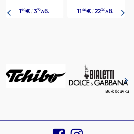
1
90
€
3
72
лв.
11
40
€
22
30
лв.
Виж всички