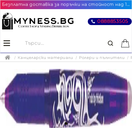
Безплатна доставка за поръчки на стойност над 102.26€ / 200лв. до най-близкия до Вас офис на Еконт
0888853505
Канцеларски материали
Ролери и пълнители