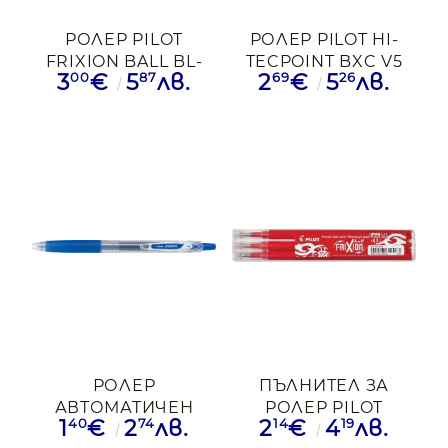
РОЛЕР PILOT
РОЛЕР PILOT HI-
FRIXION BALL BL-
TECPOINT BXC V5
00
87
69
26
3
€
5
лв.
2
€
5
лв.
FR7-G ЗЛН
GRIP ЧРН
РОЛЕР
ПЪЛНИТЕЛ ЗА
АВТОМАТИЧЕН
РОЛЕР PILOT
40
74
14
19
1
€
2
лв.
2
€
4
лв.
PILOT
FRIXION