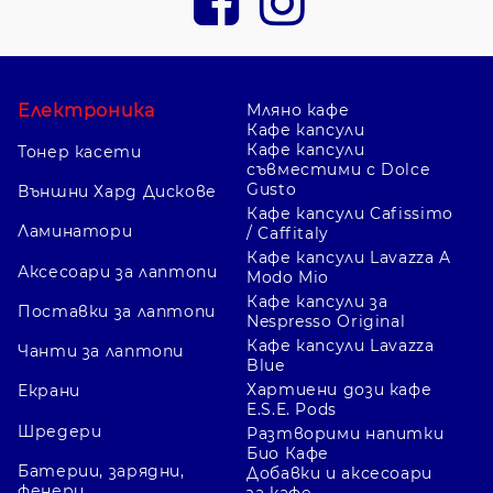
Електроника
Мляно кафе
Кафе капсули
Кафе капсули
Тонер касети
съвместими с Dolce
Gusto
Външни Хард Дискове
Кафе капсули Cafissimo
Ламинатори
/ Caffitaly
Кафе капсули Lavazza A
Аксесоари за лаптопи
Modo Mio
Кафе капсули за
Поставки за лаптопи
Nespresso Original
Кафе капсули Lavazza
Чанти за лаптопи
Blue
Хартиени дози кафе
Екрани
E.S.E. Pods
Шредери
Разтворими напитки
Био Кафе
Батерии, зарядни,
Добавки и аксесоари
фенери
за кафе