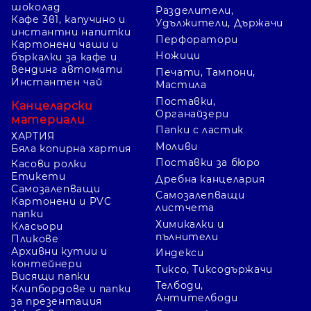
шоколад
Разделители,
Кафе 3в1, капучино и
Удължители, Държачи
инстантни напитки
Перфоратори
Картонени чаши и
Ножици
бъркалки за кафе и
вендинг автомати
Печати, Тампони,
Инстантен чай
Мастила
Поставки,
Канцеларски
Органайзери
материали
Папки с ластик
ХАРТИЯ
Моливи
Бяла копирна хартия
Поставки за бюро
Касови ролки
Етикети
Дребна канцелария
Самозалепващи
Самозалепващи
Картонени и PVC
листчета
папки
Химикалки и
Класьори
пълнители
Пликове
Архивни кутии и
Индекси
контейнери
Тиксо, Тиксодържачи
Висящи папки
Телбоди,
Клипбордове и папки
Антителбоди
за презентация