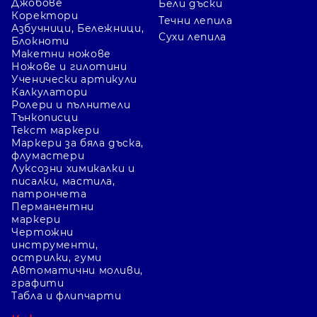
Джобове
Бели дъски
Коректори
Течни лепила
Азбучници, Бележници,
Сухи лепила
Блокноти
Макетни ножове
Ножове и гилотини
Ученически артикули
Калкулатори
Ролери и пълнители
Тънкописци
Текст маркери
Маркери за бяла дъска,
флумастери
Луксозни химикалки и
писалки, мастила,
патрончета
Перманентни
маркери
Чертожни
инструменти,
острилки, гуми
Автоматични моливи,
графити
Табла и флипчарти