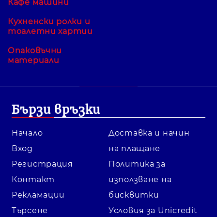
Кафе машини
Кухненски ролки и
тоалетни хартии
Опаковъчни
материали
Бързи връзки
Начало
Доставка и начин
Вход
на плащане
Регистрация
Политика за
Контакт
използване на
Рекламации
бисквитки
Търсене
Условия за Unicredit