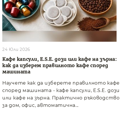
24 Юли 2026
Кафе капсули, E.S.E. дози или кафе на зърна:
как да изберем правилното кафе според
машината
Научете как да изберете правилното кафе
според машината - кафе капсули, E.S.E. дози
или кафе на зърна. Практично ръководство
за дом, офис, автоматична...