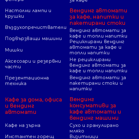
Вендинг автомати
Настолни лампи и
крушки
за кафе, напитки и
пакетирани стоки
Въздухопречистватели
Вендинг автомати за
кафе и топли напитки
Подвързващи машини
Рециклирани вендинг
автомати за кафе и
Мишки
топли напитки
Не рециклирани
Аксесоари и резервни
вендинг автомати за
части
кафе и топли напитки
Вендинг автомати за
Презентационна
пакетирани стоки и
техника
напитки
Вендинг
Кафе за дома, офиса
консумативи за
и вендинг
кафе автомати и
автомати
вендинг машини
Кафе на зърна
Сухо и гранулирано
мляко
Инстантен горещ
Визитници