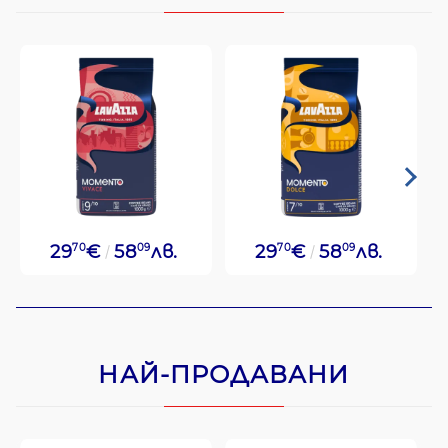
29
70
€
58
09
лв.
29
70
€
58
09
лв.
НАЙ-ПРОДАВАНИ