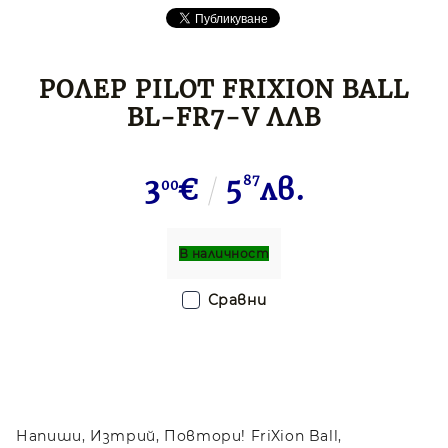
РОЛЕР PILOT FRIXION BALL
BL-FR7-V ЛЛВ
3
€
5
87
лв.
00
В наличност
Сравни
Напиши, Изтрий, Повтори! FriXion Ball,