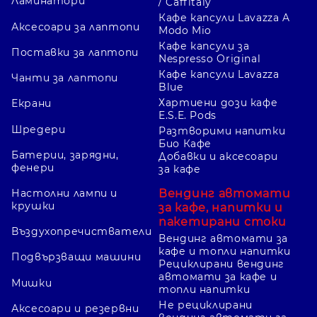
Ламинатори
/ Caffitaly
Кафе капсули Lavazza A
Аксесоари за лаптопи
Modo Mio
Кафе капсули за
Поставки за лаптопи
Nespresso Original
Кафе капсули Lavazza
Чанти за лаптопи
Blue
Хартиени дози кафе
Екрани
E.S.E. Pods
Шредери
Разтворими напитки
Био Кафе
Батерии, зарядни,
Добавки и аксесоари
фенери
за кафе
Вендинг автомати
Настолни лампи и
крушки
за кафе, напитки и
пакетирани стоки
Въздухопречистватели
Вендинг автомати за
кафе и топли напитки
Подвързващи машини
Рециклирани вендинг
автомати за кафе и
Мишки
топли напитки
Не рециклирани
Аксесоари и резервни