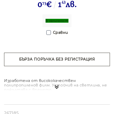
0
€
1
43
лв.
73
В наличност
Сравни
БЪРЗА ПОРЪЧКА БЕЗ РЕГИСТРАЦИЯ
Съгласен съм с
Политиката за лични
данни
Ние ще се свържем с вас в рамките на работния ден.
Изработена от висококачествен
полипропиленов филм. Устойчив на светлина, не
пожълтява с времето.
267185