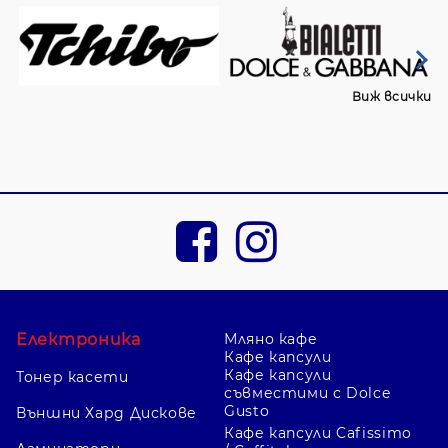
Виж всички
Електроника
Мляно кафе
Кафе капсули
Кафе капсули
Тонер касети
съвместими с Dolce
Gusto
Външни Хард Дискове
Кафе капсули Cafissimo