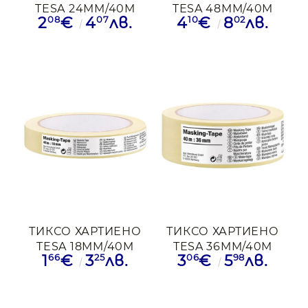
TESA 24MM/40M
TESA 48MM/40M
08
07
10
02
2
€
4
лв.
4
€
8
лв.
ТИКСО ХАРТИЕНО
ТИКСО ХАРТИЕНО
TESA 18MM/40M
TESA 36MM/40M
66
25
06
98
1
€
3
лв.
3
€
5
лв.