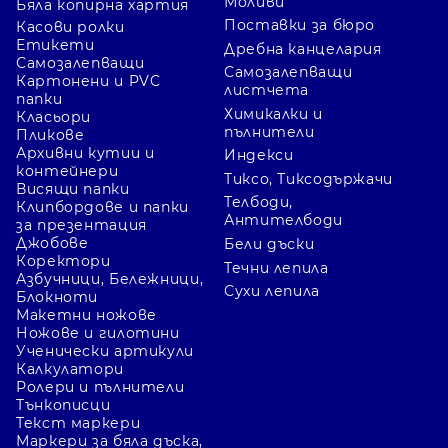
Моливи
Бяла копирна хартия
Поставки за бюро
Касови ролки
Етикети
Дребна канцелария
Самозалепващи
Самозалепващи
Картонени и PVC
листчета
папки
Химикалки и
Класьори
пълнители
Пликове
Архивни кутии и
Индекси
контейнери
Тиксо, Тиксодържачи
Висящи папки
Телбоди,
Клипбордове и папки
Антителбоди
за презентация
Джобове
Бели дъски
Коректори
Течни лепила
Азбучници, Бележници,
Сухи лепила
Блокноти
Макетни ножове
Ножове и гилотини
Ученически артикули
Калкулатори
Ролери и пълнители
Тънкописци
Текст маркери
Маркери за бяла дъска,