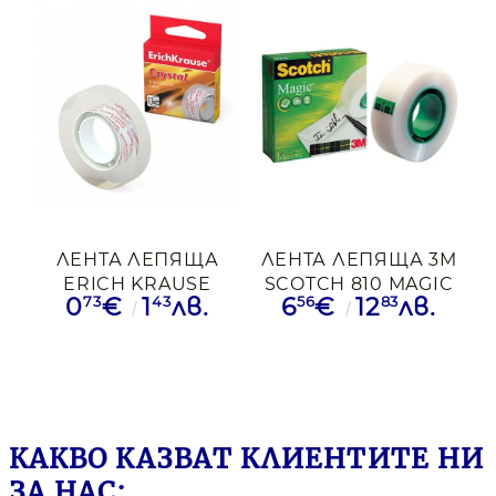
ЛЕНТА ЛЕПЯЩА
ЛЕНТА ЛЕПЯЩА 3M
ERICH KRAUSE
SCOTCH 810 MAGIC
73
43
56
83
0
€
1
лв.
6
€
12
лв.
КРИСТАЛНА
TAPE 19ММ/33М
12ММ/33М
КАКВО КАЗВАТ КЛИЕНТИТЕ НИ
ЗА НАС: