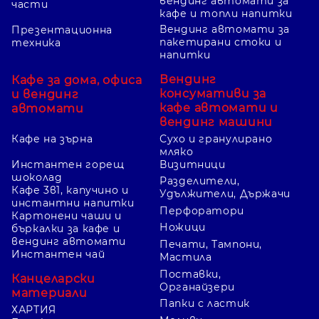
вендинг автомати за
части
кафе и топли напитки
Вендинг автомати за
Презентационна
пакетирани стоки и
техника
напитки
Вендинг
Кафе за дома, офиса
консумативи за
и вендинг
кафе автомати и
автомати
вендинг машини
Кафе на зърна
Сухо и гранулирано
мляко
Инстантен горещ
Визитници
шоколад
Разделители,
Кафе 3в1, капучино и
Удължители, Държачи
инстантни напитки
Перфоратори
Картонени чаши и
Ножици
бъркалки за кафе и
вендинг автомати
Печати, Тампони,
Инстантен чай
Мастила
Поставки,
Канцеларски
Органайзери
материали
Папки с ластик
ХАРТИЯ