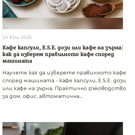
24 Юли 2026
Кафе капсули, E.S.E. дози или кафе на зърна:
как да изберем правилното кафе според
машината
Научете как да изберете правилното кафе
според машината - кафе капсули, E.S.E. дози
или кафе на зърна. Практично ръководство
за дом, офис, автоматична...