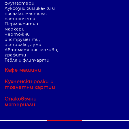
флумастери
Луксозни химикалки и
писалки, мастила,
патрончета
Перманентни
маркери
Чертожни
инструменти,
острилки, гуми
Автоматични моливи,
графити
Табла и флипчарти
Кафе машини
Кухненски ролки и
тоалетни хартии
Опаковъчни
материали