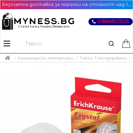
Безплатна доставка за поръчки на стойност над 102.26€ / 200лв. до най-близкия до Вас офис на Еконт
0888853505
Канцеларски материали
Тиксо, Тиксодържачи