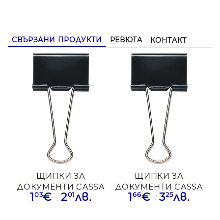
СВЪРЗАНИ ПРОДУКТИ
РЕВЮТА
КОНТАКТ
ЩИПКИ ЗА
ЩИПКИ ЗА
ДОКУМЕНТИ CASSA
ДОКУМЕНТИ CASSA
03
01
66
25
1
€
2
лв.
1
€
3
лв.
19ММ 12БР ЧРН
25MM 12БР ЧРН