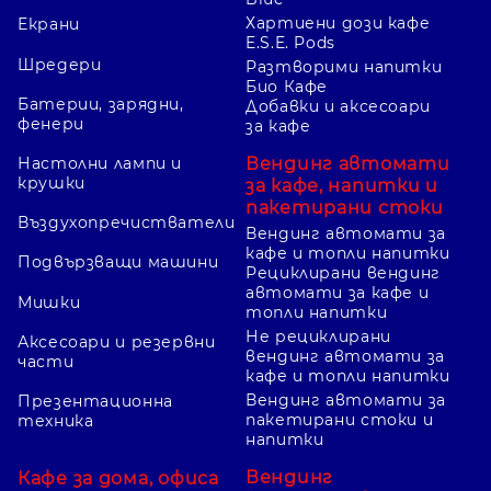
Хартиени дози кафе
Екрани
E.S.E. Pods
Шредери
Разтворими напитки
Био Кафе
Батерии, зарядни,
Добавки и аксесоари
фенери
за кафе
Вендинг автомати
Настолни лампи и
крушки
за кафе, напитки и
пакетирани стоки
Въздухопречистватели
Вендинг автомати за
кафе и топли напитки
Подвързващи машини
Рециклирани вендинг
автомати за кафе и
Мишки
топли напитки
Не рециклирани
Аксесоари и резервни
вендинг автомати за
части
кафе и топли напитки
Вендинг автомати за
Презентационна
пакетирани стоки и
техника
напитки
Вендинг
Кафе за дома, офиса