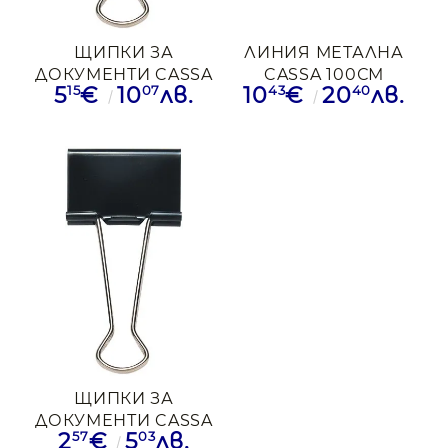
ЩИПКИ ЗА
ЛИНИЯ МЕТАЛНА
ДОКУМЕНТИ CASSA
CASSA 100СМ
15
07
43
40
5
€
10
лв.
10
€
20
лв.
51ММ 12БР ЧРН
ЩИПКИ ЗА
ДОКУМЕНТИ CASSA
57
03
2
€
5
лв.
32ММ 12БР ЧРН