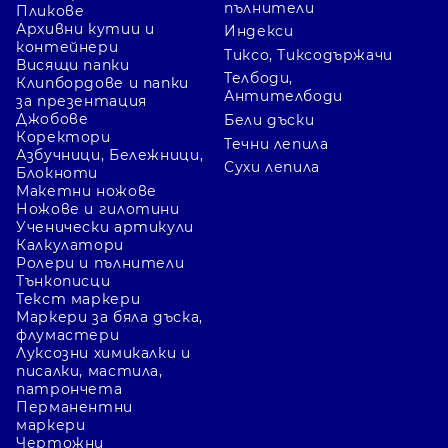
пълнители
Пликове
Архивни кутии и
Индекси
контейнери
Тиксо, Тиксодържачи
Висящи папки
Телбоди,
Клипбордове и папки
Антителбоди
за презентация
Джобове
Бели дъски
Коректори
Течни лепила
Азбучници, Бележници,
Сухи лепила
Блокноти
Макетни ножове
Ножове и гилотини
Ученически артикули
Калкулатори
Ролери и пълнители
Тънкописци
Текст маркери
Маркери за бяла дъска,
флумастери
Луксозни химикалки и
писалки, мастила,
патрончета
Перманентни
маркери
Чертожни