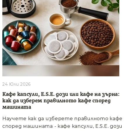
24 Юли 2026
Кафе капсули, E.S.E. дози или кафе на зърна:
как да изберем правилното кафе според
машината
Научете как да изберете правилното кафе
според машината - кафе капсули, E.S.E. дози