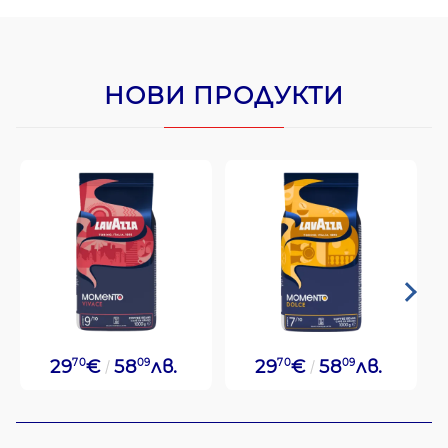
НОВИ ПРОДУКТИ
29
70
€
58
09
лв.
29
70
€
58
09
лв.