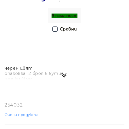
В наличност
Сравни
черен цвят
опаковка 12 броя в кутия
щипки 41мм
254032
Оцени продукта