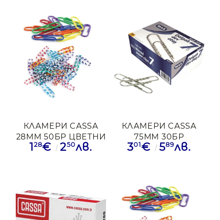
КЛАМЕРИ CASSA
КЛАМЕРИ CASSA
28ММ 50БР ЦВЕТНИ
75ММ 30БР
28
50
01
89
1
€
2
лв.
3
€
5
лв.