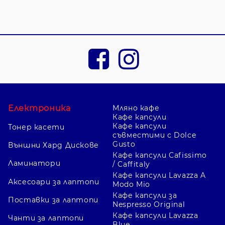
Електроника
Мляно кафе
Кафе капсули
Кафе капсули
Тонер касети
съвместими с Dolce
Gusto
Външни Хард Дискове
Кафе капсули Cafissimo
Ламинатори
/ Caffitaly
Кафе капсули Lavazza A
Аксесоари за лаптопи
Modo Mio
Кафе капсули за
Поставки за лаптопи
Nespresso Original
Кафе капсули Lavazza
Чанти за лаптопи
Blue