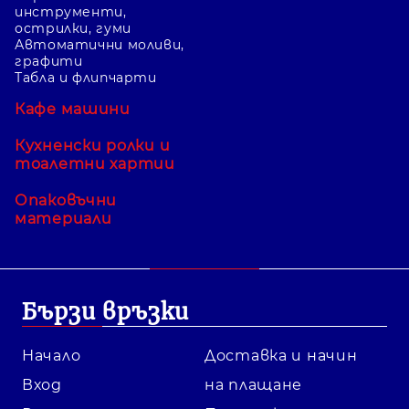
инструменти,
острилки, гуми
Автоматични моливи,
графити
Табла и флипчарти
Кафе машини
Кухненски ролки и
тоалетни хартии
Опаковъчни
материали
Бързи връзки
Начало
Доставка и начин
Вход
на плащане