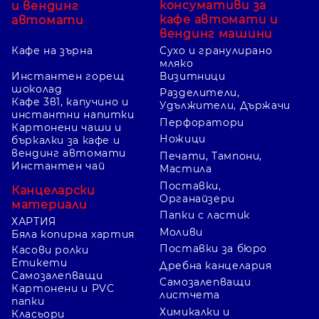
консумативи за
и вендинг
кафе автомати и
автомати
вендинг машини
Кафе на зърна
Сухо и гранулирано
мляко
Инстантен горещ
Визитници
шоколад
Разделители,
Кафе 3в1, капучино и
Удължители, Държачи
инстантни напитки
Перфоратори
Картонени чаши и
Ножици
бъркалки за кафе и
вендинг автомати
Печати, Тампони,
Инстантен чай
Мастила
Поставки,
Канцеларски
Органайзери
материали
Папки с ластик
ХАРТИЯ
Моливи
Бяла копирна хартия
Поставки за бюро
Касови ролки
Етикети
Дребна канцелария
Самозалепващи
Самозалепващи
Картонени и PVC
листчета
папки
Химикалки и
Класьори