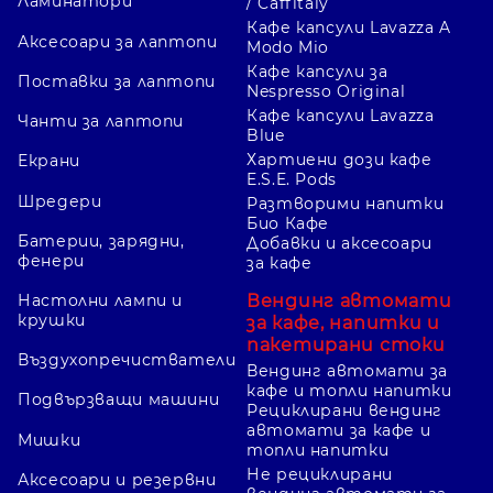
Ламинатори
/ Caffitaly
Кафе капсули Lavazza A
Аксесоари за лаптопи
Modo Mio
Кафе капсули за
Поставки за лаптопи
Nespresso Original
Кафе капсули Lavazza
Чанти за лаптопи
Blue
Хартиени дози кафе
Екрани
E.S.E. Pods
Шредери
Разтворими напитки
Био Кафе
Батерии, зарядни,
Добавки и аксесоари
фенери
за кафе
Вендинг автомати
Настолни лампи и
крушки
за кафе, напитки и
пакетирани стоки
Въздухопречистватели
Вендинг автомати за
кафе и топли напитки
Подвързващи машини
Рециклирани вендинг
автомати за кафе и
Мишки
топли напитки
Не рециклирани
Аксесоари и резервни