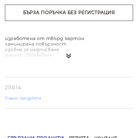
БЪРЗА ПОРЪЧКА БЕЗ РЕГИСТРАЦИЯ
Съгласен съм с
Политиката за лични
данни
Ние ще се свържем с вас в рамките на работния ден.
изработена от твърд картон
ламинирана повърхност
удобна за надписване
размер: 250х345мм
червен
211014
Оцени продукта