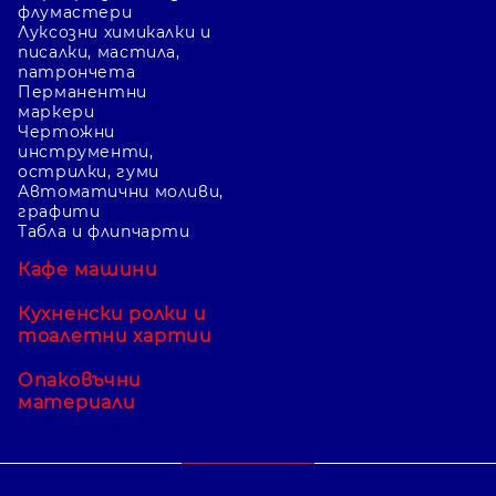
флумастери
Луксозни химикалки и
писалки, мастила,
патрончета
Перманентни
маркери
Чертожни
инструменти,
острилки, гуми
Автоматични моливи,
графити
Табла и флипчарти
Кафе машини
Кухненски ролки и
тоалетни хартии
Опаковъчни
материали