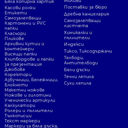
Моливи
Бяла копирна хартия
Поставки за бюро
Касови ролки
Етикети
Дребна канцелария
Самозалепващи
Самозалепващи
Картонени и PVC
листчета
папки
Химикалки и
Класьори
пълнители
Пликове
Архивни кутии и
Индекси
контейнери
Тиксо, Тиксодържачи
Висящи папки
Телбоди,
Клипбордове и папки
Антителбоди
за презентация
Джобове
Бели дъски
Коректори
Течни лепила
Азбучници, Бележници,
Сухи лепила
Блокноти
Макетни ножове
Ножове и гилотини
Ученически артикули
Калкулатори
Ролери и пълнители
Тънкописци
Текст маркери
Маркери за бяла дъска,