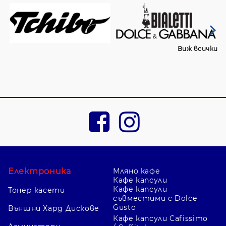
Виж всички
Електроника
Мляно кафе
Кафе капсули
Кафе капсули
Тонер касети
съвместими с Dolce
Gusto
Външни Хард Дискове
Кафе капсули Cafissimo