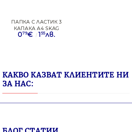
ПАПКА С ЛАСТИК 3
КАПАКА А4 SKAG
79
55
0
€
1
лв.
КАРТОН ЖЪЛТ
КАКВО КАЗВАТ КЛИЕНТИТЕ НИ
ЗА НАС:
БЛОГ СТАТИИ