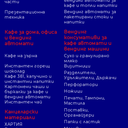
вендинг автомати за
части
кафе и топли напитки
Вендинг автомати за
Презентационна
пакетирани стоки и
техника
напитки
Вендинг
Кафе за дома, офиса
консумативи за
и вендинг
кафе автомати и
автомати
вендинг машини
Кафе на зърна
Сухо и гранулирано
мляко
Инстантен горещ
Визитници
шоколад
Разделители,
Кафе 3в1, капучино и
Удължители, Държачи
инстантни напитки
Перфоратори
Картонени чаши и
Ножици
бъркалки за кафе и
вендинг автомати
Печати, Тампони,
Инстантен чай
Мастила
Поставки,
Канцеларски
Органайзери
материали
Папки с ластик
ХАРТИЯ