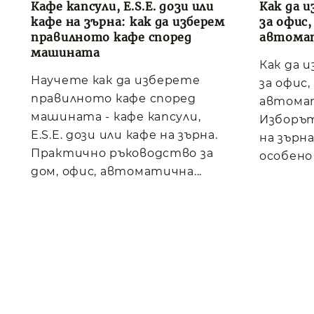
Кафе капсули, E.S.E. дози или
Как да и
кафе на зърна: как да изберем
за офис
правилното кафе според
автома
машината
Как да 
Научете как да изберете
за офис
правилното кафе според
автома
машината - кафе капсули,
Изборът
E.S.E. дози или кафе на зърна.
на зърна
Практично ръководство за
особено 
дом, офис, автоматична...