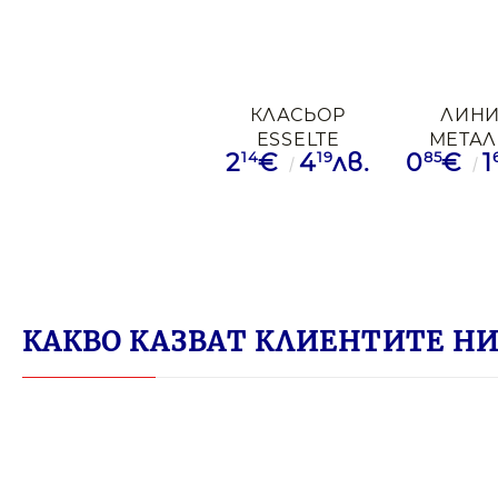
КЛАСЬОР
ЛИН
ESSELTE
МЕТА
14
19
85
2
€
4
лв.
0
€
1
RAINBOW 5 СМ
CASSA 
ЗЛН
КАКВО КАЗВАТ КЛИЕНТИТЕ НИ 