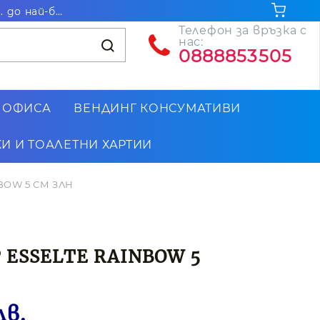
Безплатна доставка за поръчки на стойност над 102.26€ / 200лв. до най-близкия до Вас офис на Еконт
Телефон за връзка с
нас:
0888853505
 ОФИСА
ВЕНДИНГ КОНСУМАТИВИ
И И ТОАЛЕТНИ ХАРТИИ
BOW 5 СМ ЗЛН
 ESSELTE RAINBOW 5
лв.