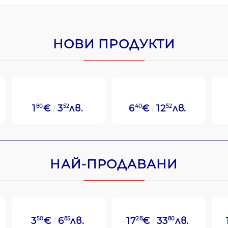
НОВИ ПРОДУКТИ
1
80
€
3
52
лв.
6
40
€
12
52
лв.
НАЙ-ПРОДАВАНИ
3
50
€
6
85
лв.
17
28
€
33
80
лв.