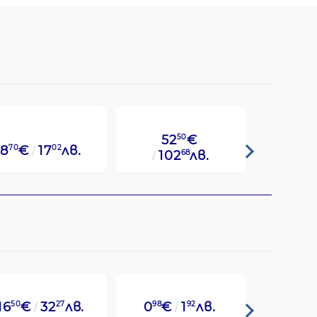
52
50
€
8
70
€
17
02
лв.
49
14
€
102
68
лв.
16
50
€
32
27
лв.
0
98
€
1
92
лв.
8
70
€