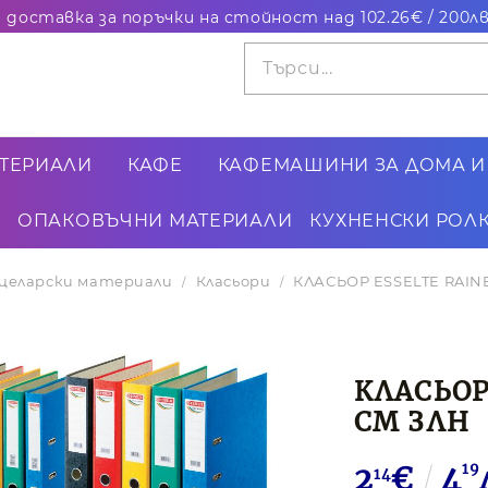
ТЕРИАЛИ
КАФЕ
КАФЕМАШИНИ ЗА ДОМА И
ОПАКОВЪЧНИ МАТЕРИАЛИ
КУХНЕНСКИ РОЛК
целарски материали
Класьори
КЛАСЬОР ESSELTE RAIN
КЛАСЬОР
СМ ЗЛН
2
€
4
19
14