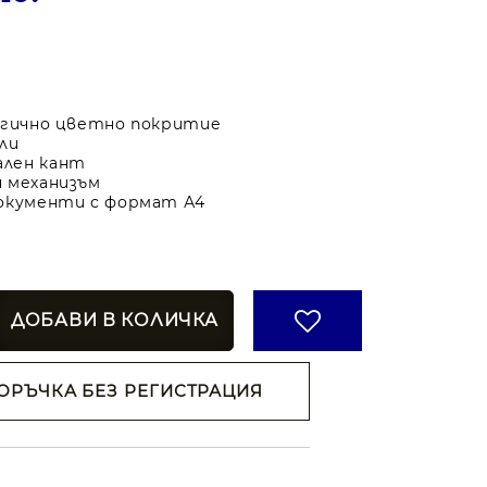
огично цветно покритие
ли
лен кант
 механизъм
документи с формат А4
ОРЪЧКА БЕЗ РЕГИСТРАЦИЯ
н съм с
Политиката за
анни
ржем с
 на