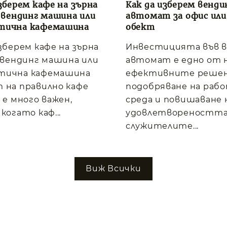
зберем кафе на зърна
Как да изберем венди
, вендинг машина или
автомат за офис или
тична кафемашина
обект
изберем кафе на зърна
Инвестицията във 
, вендинг машина или
автомат е едно от 
тична кафемашина
ефективните решен
 на правилно кафе
подобряване на раб
 е много важен,
среда и повишаване 
когато каф...
удовлетвореността
служителите...
Виж Всички