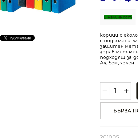
В наличност
корици с екол
с подсилени ъг
защитен мета
здрав метален
подходящ за 
А4, 5см, зелен
БЪРЗА П
Съгласе
лични д
Ние ще се свъ
вас в рамките
201005
работния ден.