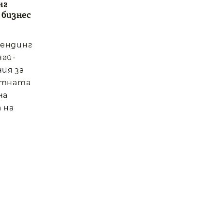
нг
 бизнес
вендинг
най-
ия за
отната
на
 на