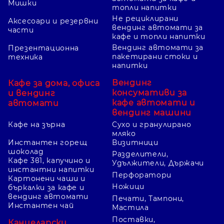
Мишки
топли напитки
Не рециклирани
Аксесоари и резервни
вендинг автомати за
части
кафе и топли напитки
Вендинг автомати за
Презентационна
пакетирани стоки и
техника
напитки
Вендинг
Кафе за дома, офиса
консумативи за
и вендинг
кафе автомати и
автомати
вендинг машини
Кафе на зърна
Сухо и гранулирано
мляко
Инстантен горещ
Визитници
шоколад
Разделители,
Кафе 3в1, капучино и
Удължители, Държачи
инстантни напитки
Перфоратори
Картонени чаши и
Ножици
бъркалки за кафе и
вендинг автомати
Печати, Тампони,
Инстантен чай
Мастила
Поставки,
Канцеларски