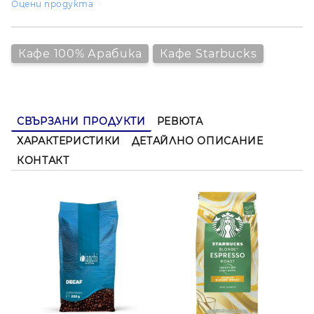
Оцени продукта
Средно изпечено
- за балансиран вкус
100% Арабика
- за гладкост и аромат
Кафе 100% Арабика
Кафе Starbucks
Нотки на какао и ядки
- за уникален вкус
200 грама
- перфектният размер за дома
СВЪРЗАНИ ПРОДУКТИ
РЕВЮТА
ХАРАКТЕРИСТИКИ
ДЕТАЙЛНО ОПИСАНИЕ
КОНТАКТ