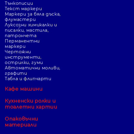
Тънкописци
Текст маркери
Маркери за бяла дъска,
флумастери
Луксозни химикалки и
писалки, мастила,
патрончета
Перманентни
маркери
Чертожни
инструменти,
острилки, гуми
Автоматични моливи,
графити
Табла и флипчарти
Кафе машини
Кухненски ролки и
тоалетни хартии
Опаковъчни
материали