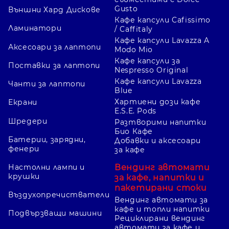
Gusto
Външни Хард Дискове
Кафе капсули Cafissimo
Ламинатори
/ Caffitaly
Кафе капсули Lavazza A
Аксесоари за лаптопи
Modo Mio
Кафе капсули за
Поставки за лаптопи
Nespresso Original
Кафе капсули Lavazza
Чанти за лаптопи
Blue
Хартиени дози кафе
Екрани
E.S.E. Pods
Шредери
Разтворими напитки
Био Кафе
Батерии, зарядни,
Добавки и аксесоари
фенери
за кафе
Вендинг автомати
Настолни лампи и
крушки
за кафе, напитки и
пакетирани стоки
Въздухопречистватели
Вендинг автомати за
кафе и топли напитки
Подвързващи машини
Рециклирани вендинг
автомати за кафе и