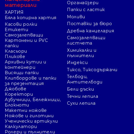
Органайзери
материали
Папки с ластик
ХАРТИЯ
Моливи
Бяла копирна хартия
Поставки за бюро
Касови ролки
Етикети
Дребна канцелария
Самозалепващи
Самозалепващи
Картонени и PVC
листчета
папки
Химикалки и
Класьори
пълнители
Пликове
Архивни кутии и
Индекси
контейнери
Тиксо, Тиксодържачи
Висящи папки
Телбоди,
Клипбордове и папки
Антителбоди
за презентация
Джобове
Бели дъски
Коректори
Течни лепила
Азбучници, Бележници,
Сухи лепила
Блокноти
Макетни ножове
Ножове и гилотини
Ученически артикули
Калкулатори
Ролери и пълнители