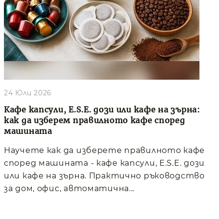
24 Юли 2026
Кафе капсули, E.S.E. дози или кафе на зърна:
как да изберем правилното кафе според
машината
Научете как да изберете правилното кафе
според машината - кафе капсули, E.S.E. дози
или кафе на зърна. Практично ръководство
за дом, офис, автоматична...