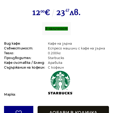
12
€
23
47
лв.
00
В наличност
Вид кафе:
Кафе на зърна
Съвместимост:
Еспресо машини с кафе на зърна
Тегло:
0.200кг
Производител:
Starbucks
Кафе съставка / Бленд:
Арабика
Съдържание на кофеин:
С кофеин
Марка: