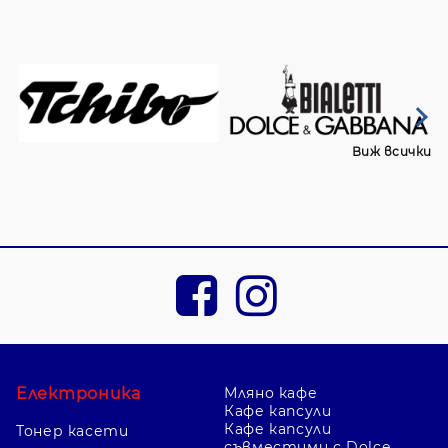
Виж всички
Електроника
Мляно кафе
Кафе капсули
Кафе капсули
Тонер касети
съвместими с Dolce