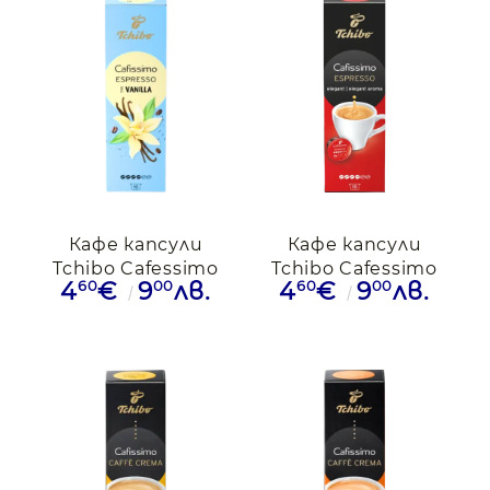
Кафе капсули
Кафе капсули
Tchibo Cafessimo
Tchibo Cafessimo
60
00
60
00
4
€
9
лв.
4
€
9
лв.
Vanilia,10бр.
Elegant Aroma, 10
капсули