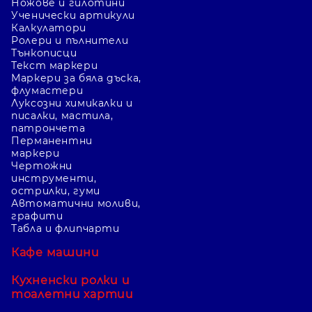
Ножове и гилотини
Ученически артикули
Калкулатори
Ролери и пълнители
Тънкописци
Текст маркери
Маркери за бяла дъска,
флумастери
Луксозни химикалки и
писалки, мастила,
патрончета
Перманентни
маркери
Чертожни
инструменти,
острилки, гуми
Автоматични моливи,
графити
Табла и флипчарти
Кафе машини
Кухненски ролки и
тоалетни хартии