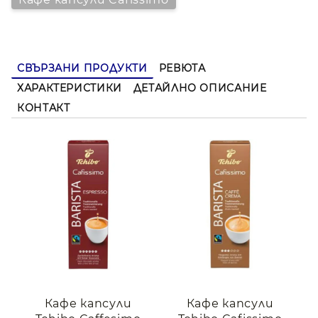
✅ 100% Арабика зърна
Поръчайте сега от myness.bg и се насладете на
перфектната чаша кафе у дома или в офиса! 🛒
СВЪРЗАНИ ПРОДУКТИ
РЕВЮТА
ХАРАКТЕРИСТИКИ
ДЕТАЙЛНО ОПИСАНИЕ
КОНТАКТ
Кафе капсули
Кафе капсули