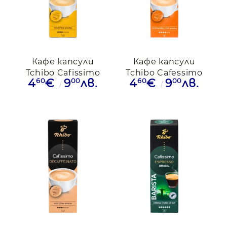
Кафе капсули
Кафе капсули
Tchibo Cafissimo
Tchibo Cafessimo
60
00
60
00
4
€
9
лв.
4
€
9
лв.
Fine Aroma, 10
Rich Aroma, 10
капсули
капсули