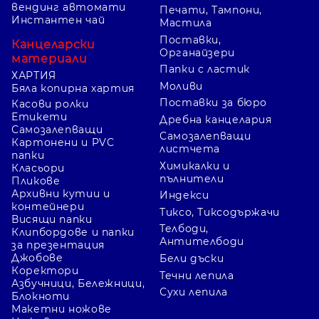
вендинг автомати
Печати, Тампони,
Инстантен чай
Мастила
Поставки,
Канцеларски
Органайзери
материали
Папки с ластик
ХАРТИЯ
Моливи
Бяла копирна хартия
Поставки за бюро
Касови ролки
Етикети
Дребна канцелария
Самозалепващи
Самозалепващи
Картонени и PVC
листчета
папки
Химикалки и
Класьори
пълнители
Пликове
Архивни кутии и
Индекси
контейнери
Тиксо, Тиксодържачи
Висящи папки
Телбоди,
Клипбордове и папки
Антителбоди
за презентация
Джобове
Бели дъски
Коректори
Течни лепила
Азбучници, Бележници,
Сухи лепила
Блокноти
Макетни ножове