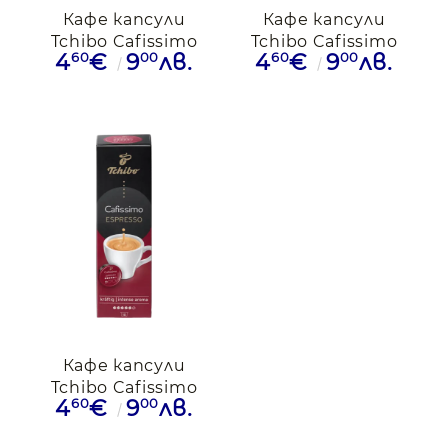
Кафе капсули
Кафе капсули
Tchibo Cafissimo
Tchibo Cafissimo
60
00
60
00
4
€
9
лв.
4
€
9
лв.
Decaffeinato
Brasil, 10 капсули
безкофеин, 10
капсули
Кафе капсули
Tchibo Cafissimo
60
00
4
€
9
лв.
Intense aroma, 10
капсули