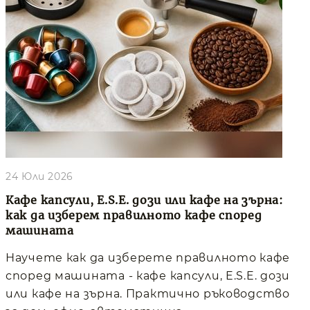
24 Юли 2026
Кафе капсули, E.S.E. дози или кафе на зърна:
как да изберем правилното кафе според
машината
Научете как да изберете правилното кафе
според машината - кафе капсули, E.S.E. дози
или кафе на зърна. Практично ръководство