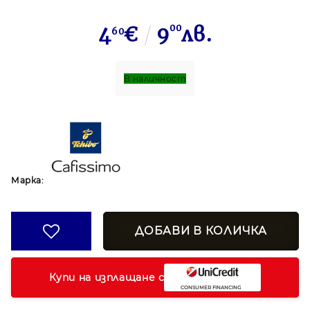
4
€
9
00
лв.
60
В наличност
Марка:
Купи на изплащане с