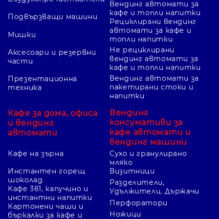
Вендинг автомати за
кафе и топли напитки
Подвързващи машини
Рециклирани вендинг
автомати за кафе и
Мишки
топли напитки
Не рециклирани
Аксесоари и резервни
вендинг автомати за
части
кафе и топли напитки
Вендинг автомати за
Презентационна
пакетирани стоки и
техника
напитки
Вендинг
Кафе за дома, офиса
консумативи за
и вендинг
кафе автомати и
автомати
вендинг машини
Кафе на зърна
Сухо и гранулирано
мляко
Инстантен горещ
Визитници
шоколад
Разделители,
Кафе 3в1, капучино и
Удължители, Държачи
инстантни напитки
Перфоратори
Картонени чаши и
Ножици
бъркалки за кафе и