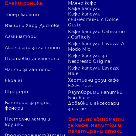
Електроника
Мляно кафе
Кафе капсули
Кафе капсули
Тонер касети
съвместими с Dolce
Gusto
Външни Хард Дискове
Кафе капсули Cafissimo
Ламинатори
/ Caffitaly
Кафе капсули Lavazza A
Аксесоари за лаптопи
Modo Mio
Кафе капсули за
Поставки за лаптопи
Nespresso Original
Кафе капсули Lavazza
Чанти за лаптопи
Blue
Хартиени дози кафе
Екрани
E.S.E. Pods
Шредери
Разтворими напитки
Био Кафе
Батерии, зарядни,
Добавки и аксесоари
фенери
за кафе
Вендинг автомати
Настолни лампи и
крушки
за кафе, напитки и
пакетирани стоки
Въздухопречистватели