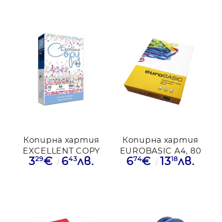
Копирна хартия
Копирна хартия
EXCELLENT COPY
EUROBASIC A4, 80
29
43
74
18
3
€
6
лв.
6
€
13
лв.
A4, 70 ГРАМА
ГРАМА