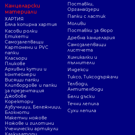
Поставки,
Канцеларски
Органайзери
материали
Папки с ластик
ХАРТИЯ
Моливи
Бяла копирна хартия
Поставки за бюро
Касови ролки
Етикети
Дребна канцелария
Самозалепващи
Самозалепващи
Картонени и PVC
листчета
папки
Химикалки и
Класьори
пълнители
Пликове
Архивни кутии и
Индекси
контейнери
Тиксо, Тиксодържачи
Висящи папки
Телбоди,
Клипбордове и папки
Антителбоди
за презентация
Джобове
Бели дъски
Коректори
Течни лепила
Азбучници, Бележници,
Сухи лепила
Блокноти
Макетни ножове
Ножове и гилотини
Ученически артикули
Калкулатори