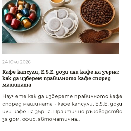
24 Юли 2026
Кафе капсули, E.S.E. дози или кафе на зърна:
как да изберем правилното кафе според
машината
Научете как да изберете правилното кафе
според машината - кафе капсули, E.S.E. дози
или кафе на зърна. Практично ръководство
за дом, офис, автоматична...