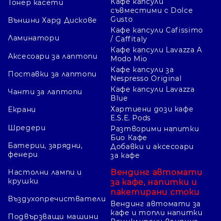
Кафе капсули
Тонер касети
съвместими с Dolce
Gusto
Външни Хард Дискове
Кафе капсули Cafissimo
Ламинатори
/ Caffitaly
Кафе капсули Lavazza A
Аксесоари за лаптопи
Modo Mio
Кафе капсули за
Поставки за лаптопи
Nespresso Original
Кафе капсули Lavazza
Чанти за лаптопи
Blue
Хартиени дози кафе
Екрани
E.S.E. Pods
Шредери
Разтворими напитки
Био Кафе
Батерии, зарядни,
Добавки и аксесоари
фенери
за кафе
Вендинг автомати
Настолни лампи и
крушки
за кафе, напитки и
пакетирани стоки
Въздухопречистватели
Вендинг автомати за
кафе и топли напитки
Подвързващи машини