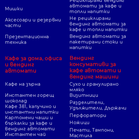
Рециклирани вендинг
автомати за кафе и
Мишки
топли напитки
Не рециклирани
Аксесоари и резервни
вендинг автомати за
части
кафе и топли напитки
Вендинг автомати за
Презентационна
пакетирани стоки и
техника
напитки
Вендинг
Кафе за дома, офиса
консумативи за
и вендинг
кафе автомати и
автомати
вендинг машини
Кафе на зърна
Сухо и гранулирано
мляко
Инстантен горещ
Визитници
шоколад
Разделители,
Кафе 3в1, капучино и
Удължители, Държачи
инстантни напитки
Перфоратори
Картонени чаши и
Ножици
бъркалки за кафе и
вендинг автомати
Печати, Тампони,
Инстантен чай
Мастила