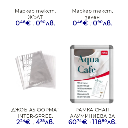
Маркер текст,
Маркер текст,
ЖЪЛТ
зелен
46
90
46
90
0
€
0
лв.
0
€
0
лв.
ДЖОБ А5 ФОРМАТ
РАМКА СНАП
INTER-SPREE,
АЛУМИНИЕВА ЗА
24
38
74
80
2
€
4
лв.
60
€
118
лв.
МАТИРАН
ЛИСТ А2 NOBO