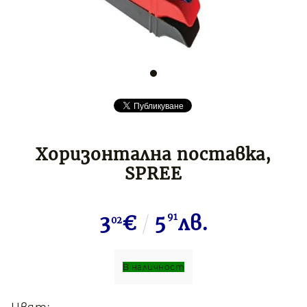
Period
Вноска
ГПР
ГЛ
Хоризонтална поставка,
SPREE
3
€
5
91
лв.
02
В наличност