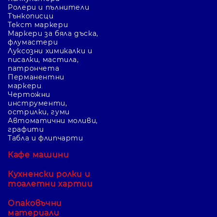
Ролери и пълнители
Тънкописци
Текст маркери
Маркери за бяла дъска,
флумастери
Луксозни химикалки и
писалки, мастила,
патрончета
Перманентни
маркери
Чертожни
инструменти,
острилки, гуми
Автоматични моливи,
графити
Табла и флипчарти
Кафе машини
Кухненски ролки и
тоалетни хартии
Опаковъчни
материали