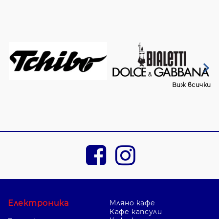
Виж всички
Електроника
Мляно кафе
Кафе капсули