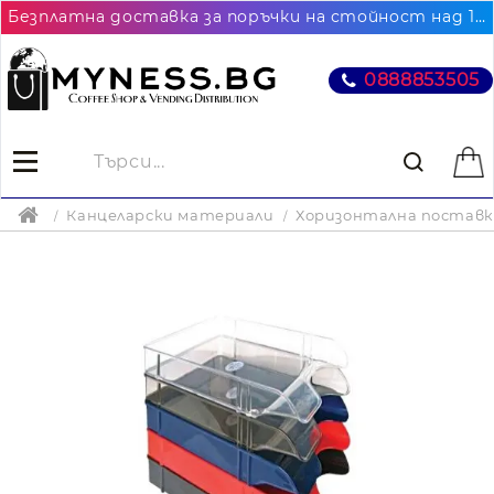
Безплатна доставка за поръчки на стойност над 102.26€ / 200лв. до най-близкия до Вас офис на Еконт
0888853505
Цена на продукта:
3.02
Канцеларски материали
Хоризонтална поставк