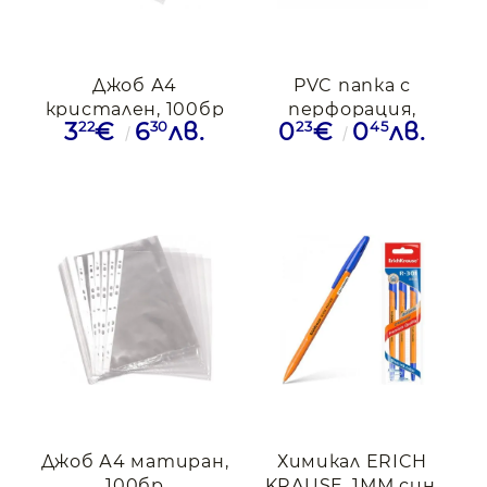
Джоб А4
PVC папка с
кристален, 100бр
перфорация,
22
30
23
45
3
€
6
лв.
0
€
0
лв.
светлосин
Джоб А4 матиран,
Химикал ERICH
100бр
KRAUSE, 1ММ син,