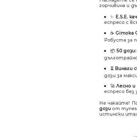
Насладете се 
горчивина и д
✨
E.S.E. к
еспресо с вс
☕
Gimoka G
Робуста за п
📦
50 дози:
дълготрайно
⏳
Винаги с
дози за макс
🚀
Лесно и 
еспресо без 
Не чакайте! 
дози
от myness
истински итал