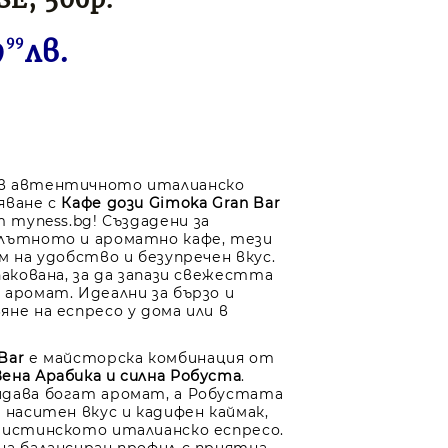
9
99
лв.
в автентичното италианско
яване с
Кафе дози Gimoka Gran Bar
 myness.bg! Създадени за
лътното и ароматно кафе, тези
м на удобство и безупречен вкус.
пакована, за да запази свежестта
 аромат. Идеални за бързо и
яне на еспресо у дома или в
Bar
е майсторска комбинация от
ена Арабика и силна Робуста
.
дава богат аромат, а Робустата
 наситен вкус и кадифен каймак,
 истинското италианско еспресо.