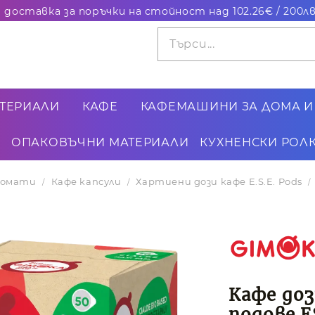
ТЕРИАЛИ
КАФЕ
КАФЕМАШИНИ ЗА ДОМА И
ОПАКОВЪЧНИ МАТЕРИАЛИ
КУХНЕНСКИ РОЛК
втомати
Кафе капсули
Хартиени дози кафе E.S.E. Pods
Кафе доз
подове E