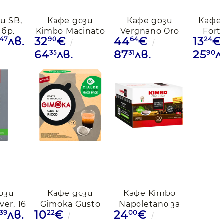
и SB,
Кафе дози
Кафе дози
Кафе
1бр.
Kimbo Macinato
Vergnano Oro
For
47
90
64
24
лв.
32
€
44
€
13
Fresco, 100бр.
pods, 150 бр.
35
31
90
64
лв.
87
лв.
25
ози
Кафе дози
Кафе Kimbo
ver, 16
Gimoka Gusto
Napoletano за
39
22
00
лв.
10
€
24
€
и
Ricco подове
хартиена доза