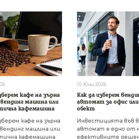
026
10 Юни 2026
зберем кафе на зърна
Как да изберем венди
, вендинг машина или
автомат за офис или
тична кафемашина
обект
изберем кафе на зърна
Инвестицията във 
, вендинг машина или
автомат е едно от 
тична кафемашина
ефективните решен