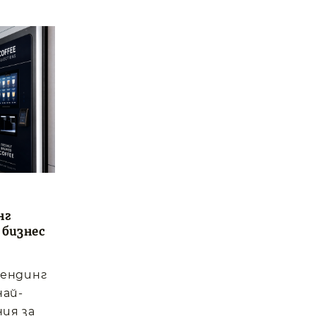
нг
 бизнес
вендинг
най-
ия за