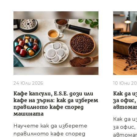
24 Юли 2026
10 Юни 2
Кафе капсули, E.S.E. дози или
Как да и
кафе на зърна: как да изберем
за офис
правилното кафе според
автома
машината
Как да 
Научете как да изберете
за офис
правилното кафе според
автома