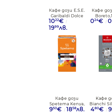
Кафе дози E.S.E.
Кафе доз
Garibaldi Dolce
Boreto,
22
24
10
€
0
€
0
Aroma, 50бр.
99
19
лв.
Кафе дози
Kафе д
Spetema Kenya,
Bianchi Sil
50
58
80
9
€
18
лв.
4
€
9
18 дози
доз