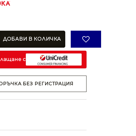
плащане с
ОРЪЧКА БЕЗ РЕГИСТРАЦИЯ
н съм с
Политиката за
анни
ржем с
 на