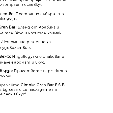
на балансиран профил с приятна
ълготраен послевкус!
ачество:
Постоянно съвършено
яка доза.
ran Bar:
Бленд от Арабика и
лътен вкус и наситен каймак.
Икономично решение за
 удоволствие.
вежо:
Индивидуално опаковани
имален аромат и вкус.
бързо:
Пригответе перфектно
усилия.
Поръчайте
Gimoka Gran Bar E.S.E.
.bg сега и се насладете на
иански вкус!