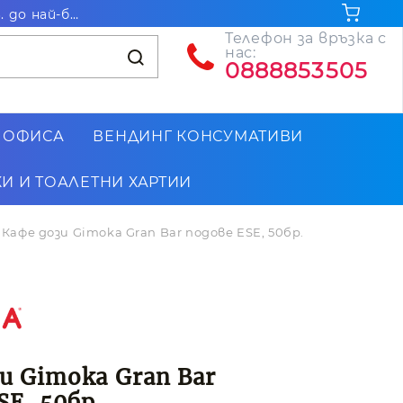
Безплатна доставка за поръчки на стойност над 102.26€ / 200лв. до най-близкия до Вас офис на Еконт
Телефон за връзка с
нас:
0888853505
 ОФИСА
ВЕНДИНГ КОНСУМАТИВИ
И И ТОАЛЕТНИ ХАРТИИ
Кафе дози Gimoka Gran Bar подове ESE, 50бр.
и Gimoka Gran Bar
SE, 50бр.