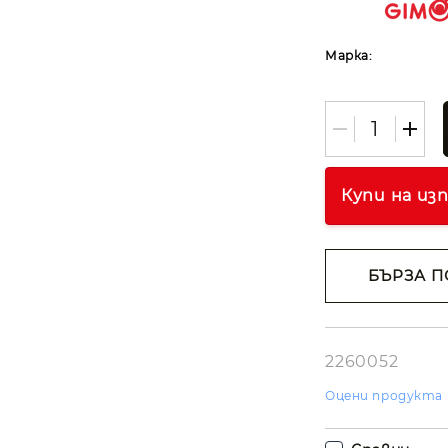
Марка:
Купи на из
БЪРЗА П
Съгласе
лични д
Ние ще се свъ
вас в рамките
2260052
работния ден.
Оцени продукта