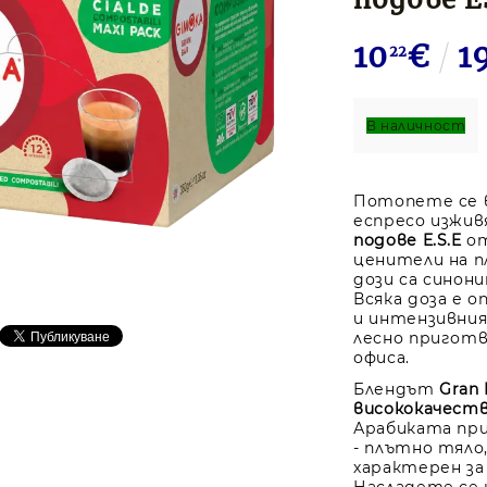
10
€
1
22
В наличност
Потопете се 
еспресо изжив
подове E.S.E
от
ценители на п
дози са синони
Всяка доза е о
и интензивния
лесно приготв
офиса.
Блендът
Gran 
висококачеств
Арабиката при
- плътно тяло,
характерен за