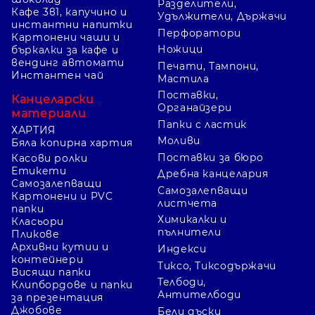
Разделители,
Кафе 3в1, капучино и
Удължители, Държачи
инстантни напитки
Перфоратори
Картонени чаши и
Ножици
бъркалки за кафе и
вендинг автомати
Печати, Тампони,
Инстантен чай
Мастила
Поставки,
Канцеларски
Органайзери
материали
Папки с ластик
ХАРТИЯ
Моливи
Бяла копирна хартия
Поставки за бюро
Касови ролки
Етикети
Дребна канцелария
Самозалепващи
Самозалепващи
Картонени и PVC
листчета
папки
Химикалки и
Класьори
пълнители
Пликове
Архивни кутии и
Индекси
контейнери
Тиксо, Тиксодържачи
Висящи папки
Телбоди,
Клипбордове и папки
Антителбоди
за презентация
Джобове
Бели дъски