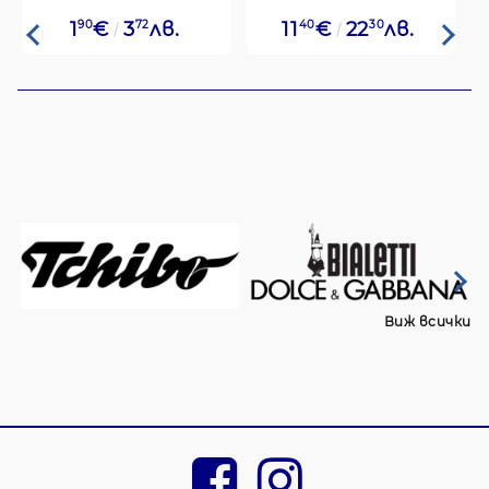
1
90
€
3
72
лв.
11
40
€
22
30
лв.
Виж всички