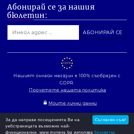
Абонирай се за нашия
бюлетин:
GDPR
Нашият онлайн магазин е 100% съобразен с
GDPR.
Прочетете нашата политика
Моите лични данни
Онлайн магазин от SELITON
За да направи посещенията Ви на
Съгласен съм!
уебстраницата възможно най-
функционални, www.myness.bg използва
бисквитки.