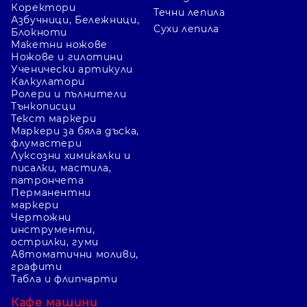
Коректори
Течни лепила
Азбучници, Бележници,
Сухи лепила
Блокноти
Макетни ножове
Ножове и гилотини
Ученически артикули
Калкулатори
Ролери и пълнители
Тънкописци
Текст маркери
Маркери за бяла дъска,
флумастери
Луксозни химикалки и
писалки, мастила,
патрончета
Перманентни
маркери
Чертожни
инструменти,
острилки, гуми
Автоматични моливи,
графити
Табла и флипчарти
Кафе машини