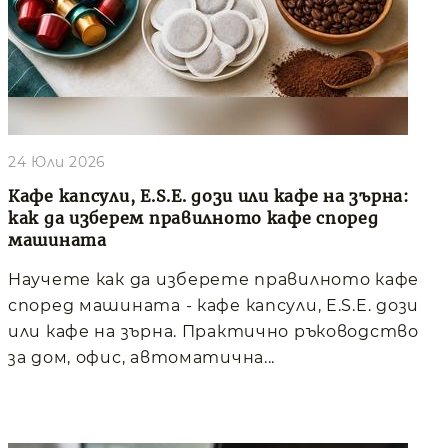
24 Юли 2026
Кафе капсули, E.S.E. дози или кафе на зърна:
как да изберем правилното кафе според
машината
Научете как да изберете правилното кафе
според машината - кафе капсули, E.S.E. дози
или кафе на зърна. Практично ръководство
за дом, офис, автоматична...