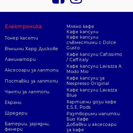
Електроника
Мляно кафе
Кафе капсули
Кафе капсули
Тонер касети
съвместими с Dolce
Gusto
Външни Хард Дискове
Кафе капсули Cafissimo
Ламинатори
/ Caffitaly
Кафе капсули Lavazza A
Аксесоари за лаптопи
Modo Mio
Кафе капсули за
Поставки за лаптопи
Nespresso Original
Кафе капсули Lavazza
Чанти за лаптопи
Blue
Хартиени дози кафе
Екрани
E.S.E. Pods
Шредери
Разтворими напитки
Био Кафе
Батерии, зарядни,
Добавки и аксесоари
фенери
за кафе