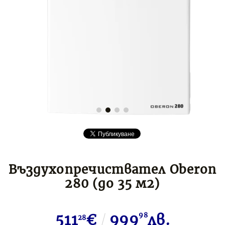
Въздухопречиствател Oberon
280 (до 35 м2)
511
€
999
98
лв.
28