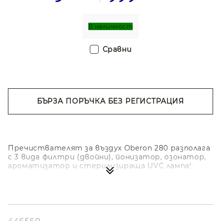
В наличност
Сравни
БЪРЗА ПОРЪЧКА БЕЗ РЕГИСТРАЦИЯ
Съгласен съм с
Политиката за лични
данни
Ние ще се свържем с вас в рамките на работния ден.
Пречиствателят за въздух Oberon 280 разполага
с 3 вида филтри (двойни), йонизатор, озонатор,
ароматизатор и стерилизираща UVC лампа!
6-степенна пречистваща система (2 х HEPA
филтър + 2 x Комбиниран двоен филтър
(Катализа + Карбонов) + йонизатор + озонатор +
стерилизираща UVC лампа):