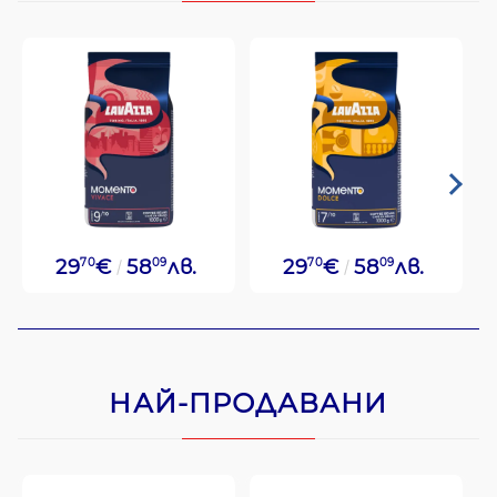
29
70
€
58
09
лв.
29
70
€
58
09
лв.
НАЙ-ПРОДАВАНИ