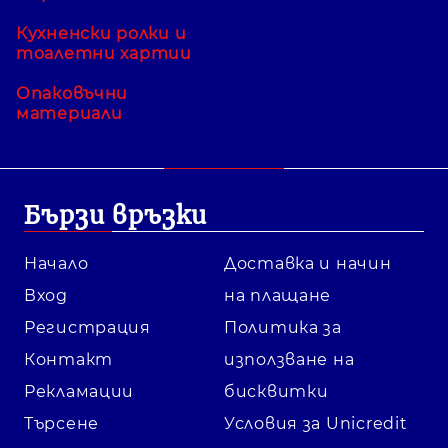
Кухненски ролки и
тоалетни хартии
Опаковъчни
материали
Бързи връзки
Начало
Доставка и начин
Вход
на плащане
Регистрация
Политика за
Контакт
използване на
Рекламации
бисквитки
Търсене
Условия за Unicredit