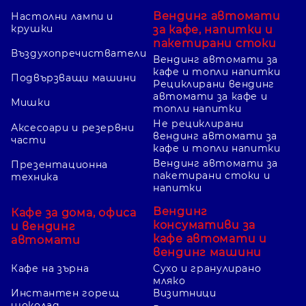
Вендинг автомати
Настолни лампи и
крушки
за кафе, напитки и
пакетирани стоки
Въздухопречистватели
Вендинг автомати за
кафе и топли напитки
Подвързващи машини
Рециклирани вендинг
автомати за кафе и
Мишки
топли напитки
Не рециклирани
Аксесоари и резервни
вендинг автомати за
части
кафе и топли напитки
Вендинг автомати за
Презентационна
пакетирани стоки и
техника
напитки
Вендинг
Кафе за дома, офиса
консумативи за
и вендинг
кафе автомати и
автомати
вендинг машини
Кафе на зърна
Сухо и гранулирано
мляко
Инстантен горещ
Визитници
шоколад