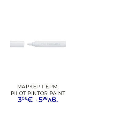
МАРКЕР ПЕРМ.
PILOT PINTOR PAINT
06
98
3
€
5
лв.
1.4-4.5ММ БЯЛ