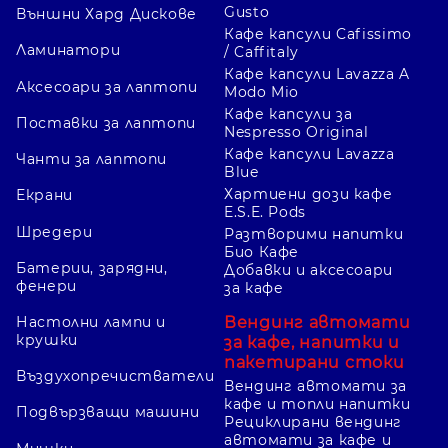
Gusto
Външни Хард Дискове
Кафе капсули Cafissimo
Ламинатори
/ Caffitaly
Кафе капсули Lavazza A
Аксесоари за лаптопи
Modo Mio
Кафе капсули за
Поставки за лаптопи
Nespresso Original
Кафе капсули Lavazza
Чанти за лаптопи
Blue
Хартиени дози кафе
Екрани
E.S.E. Pods
Шредери
Разтворими напитки
Био Кафе
Батерии, зарядни,
Добавки и аксесоари
фенери
за кафе
Вендинг автомати
Настолни лампи и
крушки
за кафе, напитки и
пакетирани стоки
Въздухопречистватели
Вендинг автомати за
кафе и топли напитки
Подвързващи машини
Рециклирани вендинг
автомати за кафе и