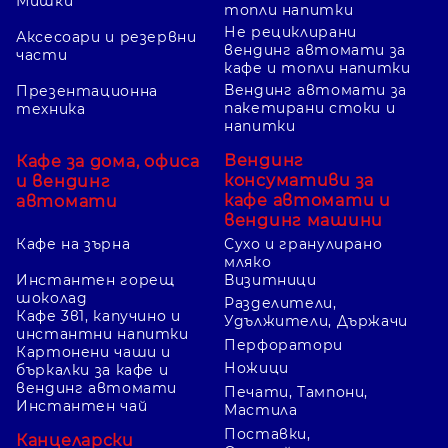
Мишки
топли напитки
Не рециклирани
Аксесоари и резервни
вендинг автомати за
части
кафе и топли напитки
Вендинг автомати за
Презентационна
пакетирани стоки и
техника
напитки
Вендинг
Кафе за дома, офиса
консумативи за
и вендинг
кафе автомати и
автомати
вендинг машини
Кафе на зърна
Сухо и гранулирано
мляко
Инстантен горещ
Визитници
шоколад
Разделители,
Кафе 3в1, капучино и
Удължители, Държачи
инстантни напитки
Перфоратори
Картонени чаши и
Ножици
бъркалки за кафе и
вендинг автомати
Печати, Тампони,
Инстантен чай
Мастила
Поставки,
Канцеларски