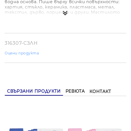
водна основа. Пише върху всички повърхности:
хартия, стъкло, керамика, пластмаса, метал,
текстил, дърво, порцелан и други. Мастилото
изсъхва бързо не се размазва. След като изсъхне,
можете да приложите друг цвят отгоре.
Ширина на писане: 1.4-4.5 мм.
316307-СЗЛН
Оцени продукта
СВЪРЗАНИ ПРОДУКТИ
РЕВЮТА
КОНТАКТ