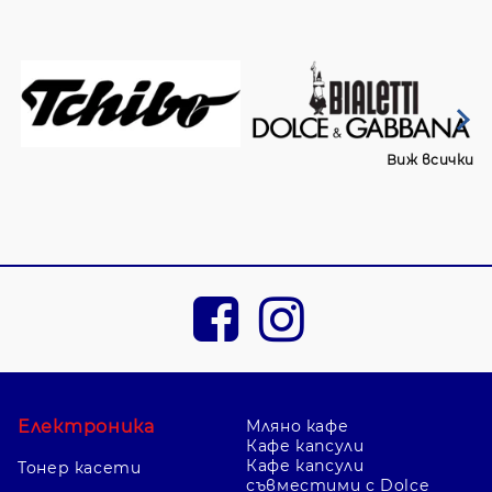
Виж всички
Електроника
Мляно кафе
Кафе капсули
Кафе капсули
Тонер касети
съвместими с Dolce