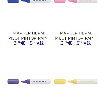
МАРКЕР ПЕРМ.
МАРКЕР ПЕРМ.
PILOT PINTOR PAINT
PILOT PINTOR PAINT
06
98
06
98
3
€
5
лв.
3
€
5
лв.
1.4-4.5ММ СИН
1.4-4.5ММ РЗВ