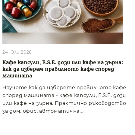
24 Юли 2026
Кафе капсули, E.S.E. дози или кафе на зърна:
как да изберем правилното кафе според
машината
Научете как да изберете правилното кафе
според машината - кафе капсули, E.S.E. дози
или кафе на зърна. Практично ръководство
за дом, офис, автоматична...