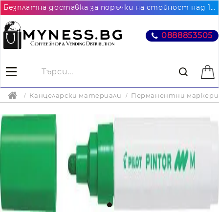
Безплатна доставка за поръчки на стойност над 102.26€ / 200лв. до най-близкия до Вас офис на Еконт
0888853505
Канцеларски материали
Перманентни маркери