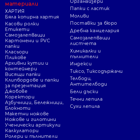
Органайзери
материали
Папки с ластик
ХАРТИЯ
Моливи
Бяла копирна хартия
Поставки за бюро
Касови ролки
Етикети
Дребна канцелария
Самозалепващи
Самозалепващи
Картонени и PVC
листчета
папки
Химикалки и
Класьори
пълнители
Пликове
Архивни кутии и
Индекси
контейнери
Тиксо, Тиксодържачи
Висящи папки
Телбоди,
Клипбордове и папки
Антителбоди
за презентация
Джобове
Бели дъски
Коректори
Течни лепила
Азбучници, Бележници,
Сухи лепила
Блокноти
Макетни ножове
Ножове и гилотини
Ученически артикули
Калкулатори
Ролери и пълнители