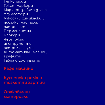
Тънкописци
Текст маркери
Маркери за бяла дъска,
флумастери
Луксозни химикалки и
писалки, мастила,
патрончета
Перманентни
маркери
Чертожни
инструменти,
острилки, гуми
Автоматични моливи,
графити
Табла и флипчарти
Кафе машини
Кухненски ролки и
тоалетни хартии
Опаковъчни
материали