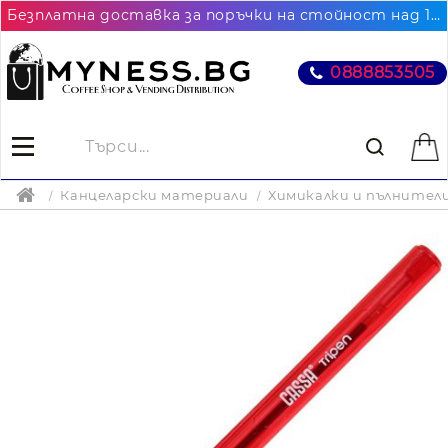
Безплатна доставка за поръчки на стойност над 102.26€ / 200лв. до най-близкия до Вас офис на Еконт
0888853505
Канцеларски материали
Химикалки и пълнител