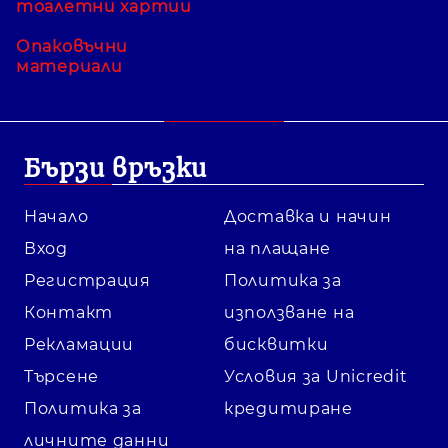
тоалетни хартии
Опаковъчни
материали
Бързи връзки
Начало
Доставка и начин
Вход
на плащане
Регистрация
Политика за
Контакт
използване на
Рекламации
бисквитки
Търсене
Условия за Unicredit
Политика за
кредитиране
личните данни