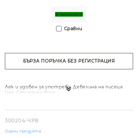
В наличност
Сравни
БЪРЗА ПОРЪЧКА БЕЗ РЕГИСТРАЦИЯ
Съгласен съм с
Политиката за лични
данни
Ние ще се свържем с вас в рамките на работния ден.
Лек и удобен за употреба. Дебелина на писеца
1мм. Стоманен връх.
300204-ЧРВ
Оцени продукта