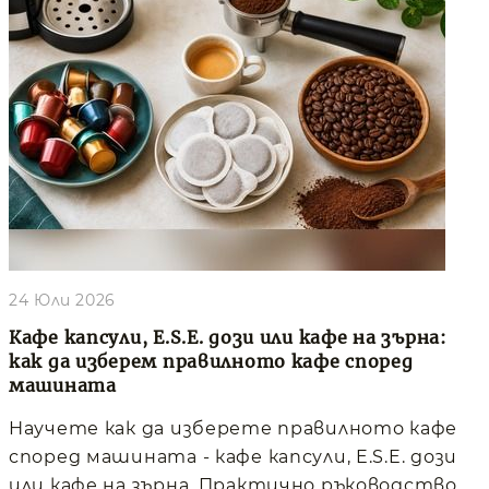
24 Юли 2026
Кафе капсули, E.S.E. дози или кафе на зърна:
как да изберем правилното кафе според
машината
Научете как да изберете правилното кафе
според машината - кафе капсули, E.S.E. дози
или кафе на зърна. Практично ръководство