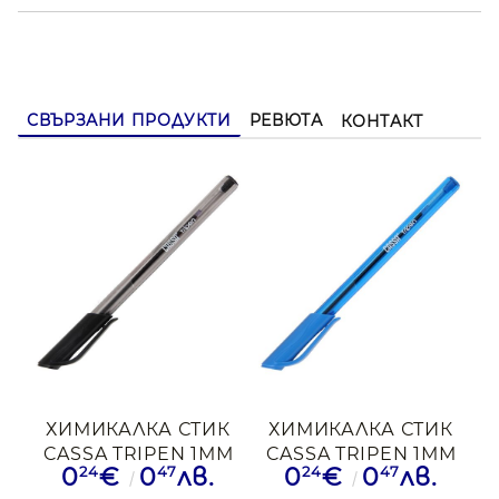
СВЪРЗАНИ ПРОДУКТИ
РЕВЮТА
КОНТАКТ
ХИМИКАЛКА СТИК
ХИМИКАЛКА СТИК
CASSA TRIPEN 1ММ
CASSA TRIPEN 1ММ
24
47
24
47
0
€
0
лв.
0
€
0
лв.
ЧРН
СИН