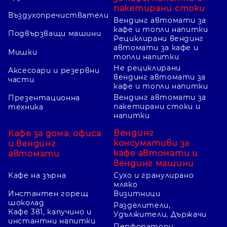
пакетирани стоки
Въздухопречистватели
Вендинг автомати за
кафе и топли напитки
Подвързващи машини
Рециклирани вендинг
автомати за кафе и
Мишки
топли напитки
Не рециклирани
Аксесоари и резервни
вендинг автомати за
части
кафе и топли напитки
Вендинг автомати за
Презентационна
пакетирани стоки и
техника
напитки
Вендинг
Кафе за дома, офиса
консумативи за
и вендинг
кафе автомати и
автомати
вендинг машини
Кафе на зърна
Сухо и гранулирано
мляко
Инстантен горещ
Визитници
шоколад
Разделители,
Кафе 3в1, капучино и
Удължители, Държачи
инстантни напитки
Перфоратори