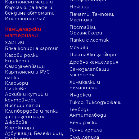
Картонени чаши и
Ножици
бъркалки за кафе и
вендинг автомати
Печати, Тампони,
Инстантен чай
Мастила
Поставки,
Канцеларски
Органайзери
материали
Папки с ластик
ХАРТИЯ
Моливи
Бяла копирна хартия
Поставки за бюро
Касови ролки
Етикети
Дребна канцелария
Самозалепващи
Самозалепващи
Картонени и PVC
листчета
папки
Химикалки и
Класьори
пълнители
Пликове
Архивни кутии и
Индекси
контейнери
Тиксо, Тиксодържачи
Висящи папки
Телбоди,
Клипбордове и папки
Антителбоди
за презентация
Джобове
Бели дъски
Коректори
Течни лепила
Азбучници, Бележници,
Сухи лепила
Блокноти