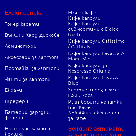
Електроника
Мляно кафе
Кафе капсули
Кафе капсули
Тонер касети
съвместими с Dolce
Gusto
Външни Хард Дискове
Кафе капсули Cafissimo
Ламинатори
/ Caffitaly
Кафе капсули Lavazza A
Аксесоари за лаптопи
Modo Mio
Кафе капсули за
Поставки за лаптопи
Nespresso Original
Кафе капсули Lavazza
Чанти за лаптопи
Blue
Хартиени дози кафе
Екрани
E.S.E. Pods
Шредери
Разтворими напитки
Био Кафе
Батерии, зарядни,
Добавки и аксесоари
фенери
за кафе
Вендинг автомати
Настолни лампи и
крушки
за кафе, напитки и