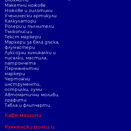
Макетни ножове
Ножове и гилотини
Ученически артикули
Калкулатори
Ролери и пълнители
Тънкописци
Текст маркери
Маркери за бяла дъска,
флумастери
Луксозни химикалки и
писалки, мастила,
патрончета
Перманентни
маркери
Чертожни
инструменти,
острилки, гуми
Автоматични моливи,
графити
Табла и флипчарти
Кафе машини
Кухненски ролки и