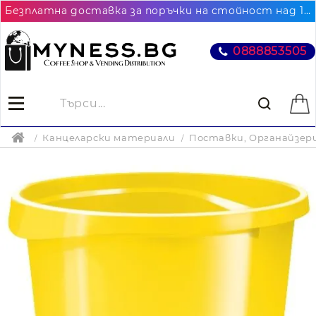
Безплатна доставка за поръчки на стойност над 102.26€ / 200лв. до най-близкия до Вас офис на Еконт
0888853505
Канцеларски материали
Поставки, Органайзер