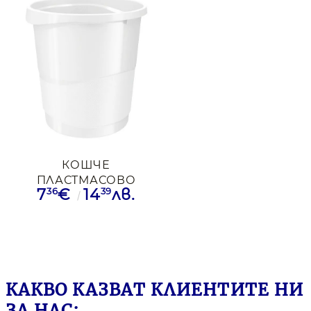
КОШЧЕ
ПЛАСТМАСОВО
36
39
7
€
14
лв.
ESSELTE VIVIDA 14Л
БЯЛ
КАКВО КАЗВАТ КЛИЕНТИТЕ НИ
ЗА НАС: