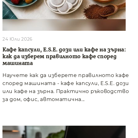
24 Юли 2026
Кафе капсули, E.S.E. дози или кафе на зърна:
как да изберем правилното кафе според
машината
Научете как да изберете правилното кафе
според машината - кафе капсули, E.S.E. дози
или кафе на зърна. Практично ръководство
за дом, офис, автоматична...