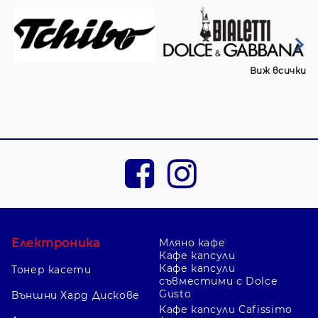
Виж всички
Електроника
Мляно кафе
Кафе капсули
Кафе капсули
Тонер касети
съвместими с Dolce
Gusto
Външни Хард Дискове
Кафе капсули Cafissimo