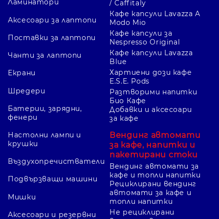
Ламинатори
/ Caffitaly
Кафе капсули Lavazza A
Аксесоари за лаптопи
Modo Mio
Кафе капсули за
Поставки за лаптопи
Nespresso Original
Кафе капсули Lavazza
Чанти за лаптопи
Blue
Хартиени дози кафе
Екрани
E.S.E. Pods
Шредери
Разтворими напитки
Био Кафе
Батерии, зарядни,
Добавки и аксесоари
фенери
за кафе
Вендинг автомати
Настолни лампи и
крушки
за кафе, напитки и
пакетирани стоки
Въздухопречистватели
Вендинг автомати за
кафе и топли напитки
Подвързващи машини
Рециклирани вендинг
автомати за кафе и
Мишки
топли напитки
Не рециклирани
Аксесоари и резервни