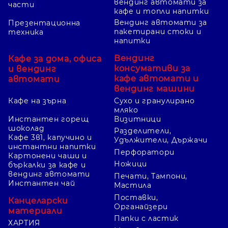
вендинг автомати за
части
кафе и топли напитки
Вендинг автомати за
Презентационна
пакетирани стоки и
техника
напитки
Вендинг
Кафе за дома, офиса
консумативи за
и вендинг
кафе автомати и
автомати
вендинг машини
Кафе на зърна
Сухо и гранулирано
мляко
Инстантен горещ
Визитници
шоколад
Разделители,
Кафе 3в1, капучино и
Удължители, Държачи
инстантни напитки
Перфоратори
Картонени чаши и
Ножици
бъркалки за кафе и
вендинг автомати
Печати, Тампони,
Инстантен чай
Мастила
Поставки,
Канцеларски
Органайзери
материали
Папки с ластик
ХАРТИЯ