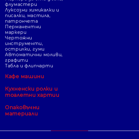
флумастери
Луксозни химикалки и
писалки, мастила,
патрончета
Перманентни
маркери
Чертожни
инструменти,
острилки, гуми
Автоматични моливи,
графити
Табла и флипчарти
Кафе машини
Кухненски ролки и
тоалетни хартии
Опаковъчни
материали