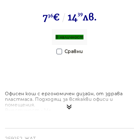
7
€
14
39
лв.
36
В наличност
Сравни
Офисен кош с ергономичен дизайн, от здрава
пластмаса. Подходящ за всякакви офиси и
помещения.
Вместимост - 14л
259152-ЖЛТ