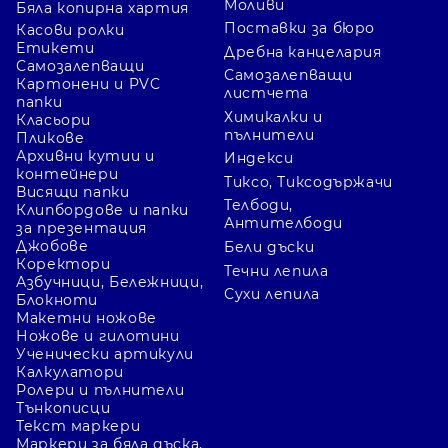
Моливи
Бяла копирна хартия
Поставки за бюро
Касови ролки
Етикети
Дребна канцелария
Самозалепващи
Самозалепващи
Картонени и PVC
листчета
папки
Химикалки и
Класьори
пълнители
Пликове
Архивни кутии и
Индекси
контейнери
Тиксо, Тиксодържачи
Висящи папки
Телбоди,
Клипбордове и папки
Антителбоди
за презентация
Джобове
Бели дъски
Коректори
Течни лепила
Азбучници, Бележници,
Сухи лепила
Блокноти
Макетни ножове
Ножове и гилотини
Ученически артикули
Калкулатори
Ролери и пълнители
Тънкописци
Текст маркери
Маркери за бяла дъска,