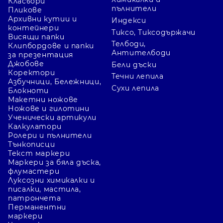
Класьори
пълнители
Пликове
Архивни кутии и
Индекси
контейнери
Тиксо, Тиксодържачи
Висящи папки
Телбоди,
Клипбордове и папки
Антителбоди
за презентация
Джобове
Бели дъски
Коректори
Течни лепила
Азбучници, Бележници,
Сухи лепила
Блокноти
Макетни ножове
Ножове и гилотини
Ученически артикули
Калкулатори
Ролери и пълнители
Тънкописци
Текст маркери
Маркери за бяла дъска,
флумастери
Луксозни химикалки и
писалки, мастила,
патрончета
Перманентни
маркери