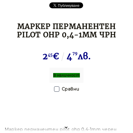
МАРКЕР ПЕРМАНЕНТЕН
PILOT OHP 0,4-1MM ЧРН
2
€
4
79
лв.
45
В наличност
Сравни
Маркер перманентен pilot ohp 0,4-1mm черен