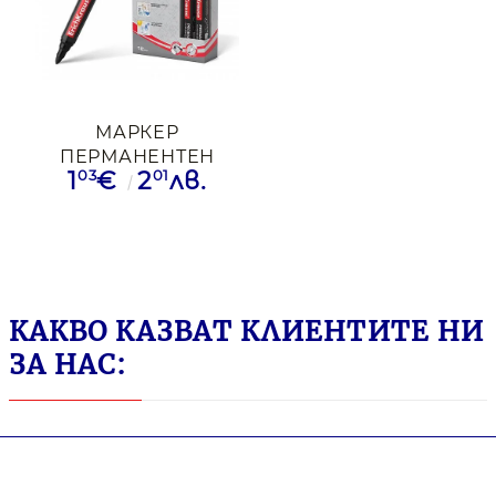
МАРКЕР
ПЕРМАНЕНТЕН
03
01
1
€
2
лв.
ERICH KRAUSE P-
400 ЧРН
КАКВО КАЗВАТ КЛИЕНТИТЕ НИ
ЗА НАС: