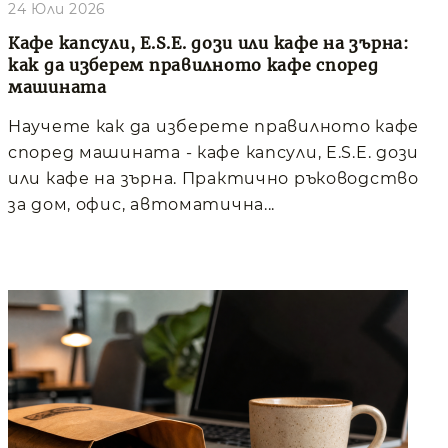
24 Юли 2026
Кафе капсули, E.S.E. дози или кафе на зърна:
как да изберем правилното кафе според
машината
Научете как да изберете правилното кафе
според машината - кафе капсули, E.S.E. дози
или кафе на зърна. Практично ръководство
за дом, офис, автоматична...