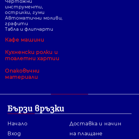
Чертожни
инструменти,
острилки, гуми
Автоматични моливи,
графити
Табла и флипчарти
Кафе машини
Кухненски ролки и
тоалетни хартии
Опаковъчни
материали
Бързи връзки
Начало
Доставка и начин
Вход
на плащане