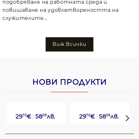
подобряване на работната среда и
повишаване на удовлетвореността на
служителите...
Виж Всички
НОВИ ПРОДУКТИ
29
70
€
58
09
лв.
29
70
€
58
09
лв.