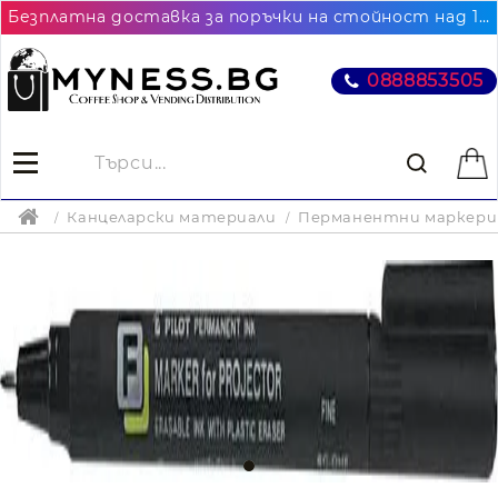
Безплатна доставка за поръчки на стойност над 102.26€ / 200лв. до най-близкия до Вас офис на Еконт
0888853505
Канцеларски материали
Перманентни маркери