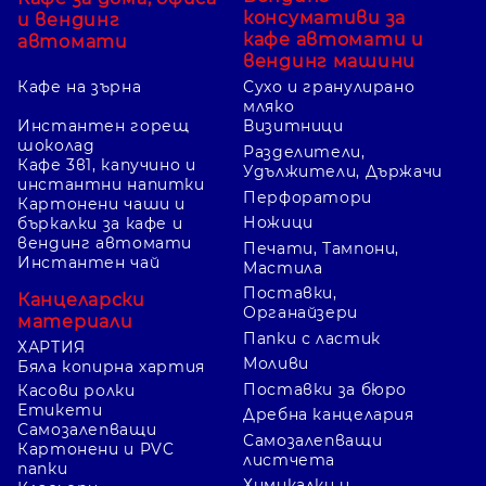
консумативи за
и вендинг
кафе автомати и
автомати
вендинг машини
Кафе на зърна
Сухо и гранулирано
мляко
Инстантен горещ
Визитници
шоколад
Разделители,
Кафе 3в1, капучино и
Удължители, Държачи
инстантни напитки
Перфоратори
Картонени чаши и
Ножици
бъркалки за кафе и
вендинг автомати
Печати, Тампони,
Инстантен чай
Мастила
Поставки,
Канцеларски
Органайзери
материали
Папки с ластик
ХАРТИЯ
Моливи
Бяла копирна хартия
Поставки за бюро
Касови ролки
Етикети
Дребна канцелария
Самозалепващи
Самозалепващи
Картонени и PVC
листчета
папки
Химикалки и