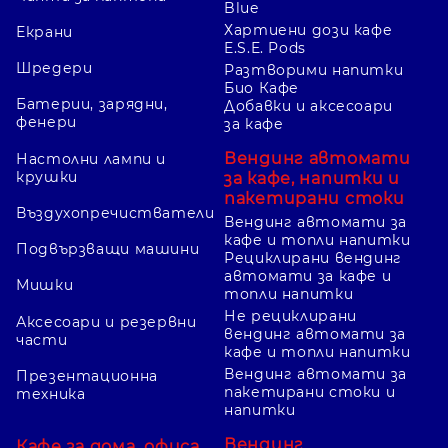
Blue
Хартиени дози кафе
Екрани
E.S.E. Pods
Шредери
Разтворими напитки
Био Кафе
Батерии, зарядни,
Добавки и аксесоари
фенери
за кафе
Вендинг автомати
Настолни лампи и
крушки
за кафе, напитки и
пакетирани стоки
Въздухопречистватели
Вендинг автомати за
кафе и топли напитки
Подвързващи машини
Рециклирани вендинг
автомати за кафе и
Мишки
топли напитки
Не рециклирани
Аксесоари и резервни
вендинг автомати за
части
кафе и топли напитки
Вендинг автомати за
Презентационна
пакетирани стоки и
техника
напитки
Вендинг
Кафе за дома, офиса