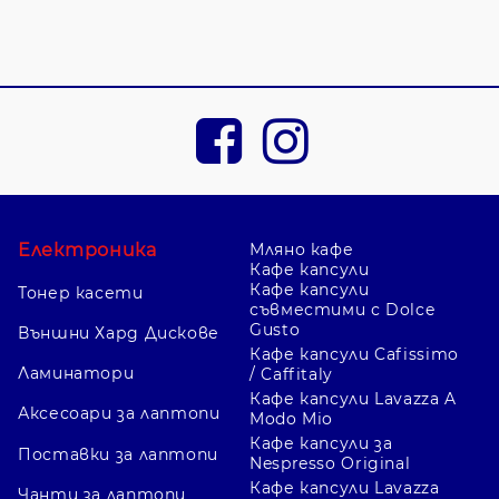
Електроника
Мляно кафе
Кафе капсули
Кафе капсули
Тонер касети
съвместими с Dolce
Gusto
Външни Хард Дискове
Кафе капсули Cafissimo
Ламинатори
/ Caffitaly
Кафе капсули Lavazza A
Аксесоари за лаптопи
Modo Mio
Кафе капсули за
Поставки за лаптопи
Nespresso Original
Кафе капсули Lavazza
Чанти за лаптопи