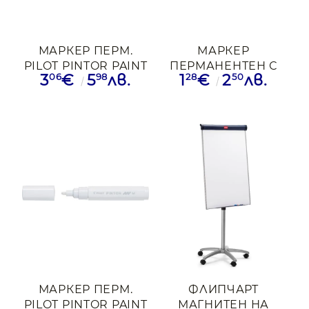
МАРКЕР ПЕРМ.
МАРКЕР
PILOT PINTOR PAINT
ПЕРМАНЕНТЕН С
06
98
28
50
3
€
5
лв.
1
€
2
лв.
1.4-4.5ММ ЗЛН
ОБЪЛ ВРЪХ PILOT
100 ЧРН
МАРКЕР ПЕРМ.
ФЛИПЧАРТ
PILOT PINTOR PAINT
МАГНИТЕН НА