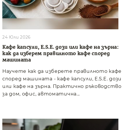
24 Юли 2026
Кафе капсули, E.S.E. дози или кафе на зърна:
как да изберем правилното кафе според
машината
Научете как да изберете правилното кафе
според машината - кафе капсули, E.S.E. дози
или кафе на зърна. Практично ръководство
за дом, офис, автоматична...