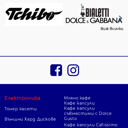
Виж всички
Електроника
Мляно кафе
Кафе капсули
Кафе капсули
Тонер касети
съвместими с Dolce
Gusto
Външни Хард Дискове
Кафе капсули Cafissimo