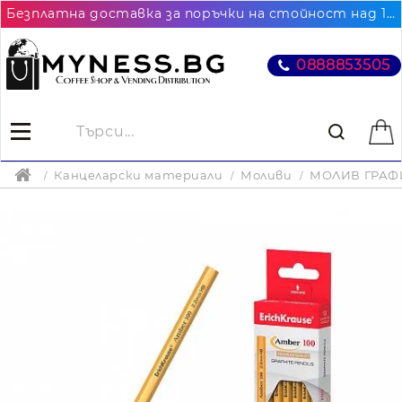
Безплатна доставка за поръчки на стойност над 102.26€ / 200лв. до най-близкия до Вас офис на Еконт
0888853505
Канцеларски материали
Моливи
МОЛИВ ГРАФИ