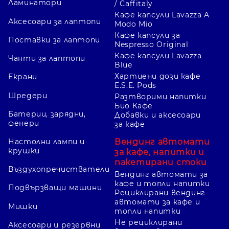
Ламинатори
/ Caffitaly
Кафе капсули Lavazza A
Аксесоари за лаптопи
Modo Mio
Кафе капсули за
Поставки за лаптопи
Nespresso Original
Кафе капсули Lavazza
Чанти за лаптопи
Blue
Хартиени дози кафе
Екрани
E.S.E. Pods
Шредери
Разтворими напитки
Био Кафе
Батерии, зарядни,
Добавки и аксесоари
фенери
за кафе
Вендинг автомати
Настолни лампи и
крушки
за кафе, напитки и
пакетирани стоки
Въздухопречистватели
Вендинг автомати за
кафе и топли напитки
Подвързващи машини
Рециклирани вендинг
автомати за кафе и
Мишки
топли напитки
Не рециклирани
Аксесоари и резервни