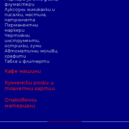
флумастери
Луксозни химикалки и
писалки, мастила,
патрончета
Перманентни
маркери
Чертожни
инструменти,
острилки, гуми
Автоматични моливи,
графити
Табла и флипчарти
Кафе машини
Кухненски ролки и
тоалетни хартии
Опаковъчни
материали