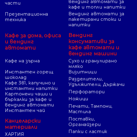
вендинг автомати за
части
кафе и топли напитки
Вендинг автомати за
Презентационна
пакетирани стоки и
техника
напитки
Вендинг
Кафе за дома, офиса
консумативи за
и вендинг
кафе автомати и
автомати
вендинг машини
Кафе на зърна
Сухо и гранулирано
мляко
Инстантен горещ
Визитници
шоколад
Разделители,
Кафе 3в1, капучино и
Удължители, Държачи
инстантни напитки
Перфоратори
Картонени чаши и
Ножици
бъркалки за кафе и
вендинг автомати
Печати, Тампони,
Инстантен чай
Мастила
Поставки,
Канцеларски
Органайзери
материали
Папки с ластик
ХАРТИЯ