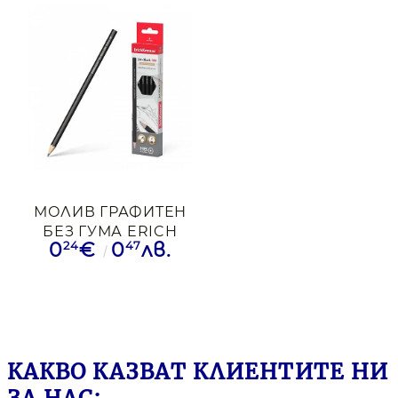
МОЛИВ ГРАФИТЕН
БЕЗ ГУМА ERICH
24
47
0
€
0
лв.
KRAUSE JB100 HB
КАКВО КАЗВАТ КЛИЕНТИТЕ НИ