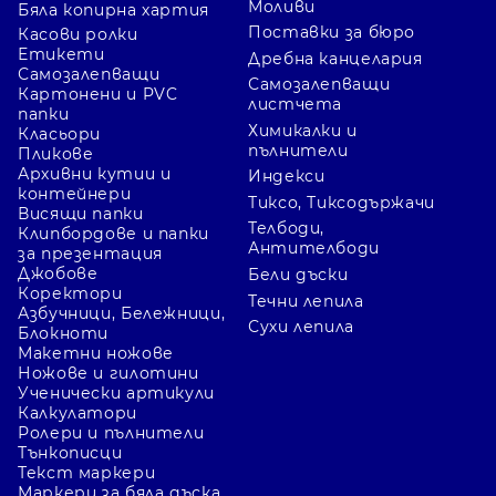
Моливи
Бяла копирна хартия
Поставки за бюро
Касови ролки
Етикети
Дребна канцелария
Самозалепващи
Самозалепващи
Картонени и PVC
листчета
папки
Химикалки и
Класьори
пълнители
Пликове
Архивни кутии и
Индекси
контейнери
Тиксо, Тиксодържачи
Висящи папки
Телбоди,
Клипбордове и папки
Антителбоди
за презентация
Джобове
Бели дъски
Коректори
Течни лепила
Азбучници, Бележници,
Сухи лепила
Блокноти
Макетни ножове
Ножове и гилотини
Ученически артикули
Калкулатори
Ролери и пълнители
Тънкописци
Текст маркери
Маркери за бяла дъска,