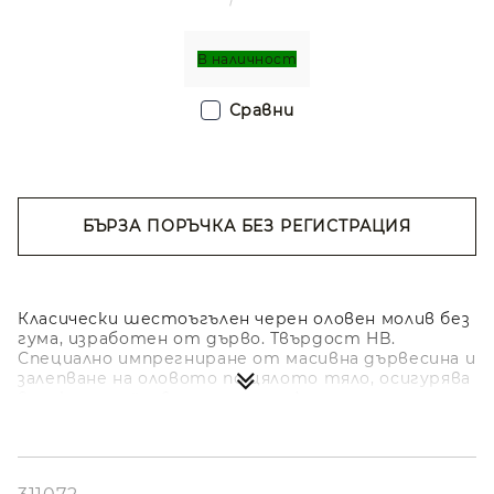
В наличност
Сравни
БЪРЗА ПОРЪЧКА БЕЗ РЕГИСТРАЦИЯ
Съгласен съм с
Политиката за лични
данни
Ние ще се свържем с вас в рамките на работния ден.
Класически шестоъгълен черен оловен молив без
гума, изработен от дърво. Твърдост HB.
Специално импрегниране от масивна дървесина и
залепване на оловото по цялото тяло, осигурява
висока устойчивост на удар. Диаметърът на
оловото 2,2 мм не надрасква хартията и не се
руши.