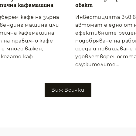
тична кафемашина
обект
изберем кафе на зърна
Инвестицията във 
, вендинг машина или
автомат е едно от 
тична кафемашина
ефективните решен
 на правилно кафе
подобряване на раб
 е много важен,
среда и повишаване 
когато каф...
удовлетвореността
служителите...
Виж Всички