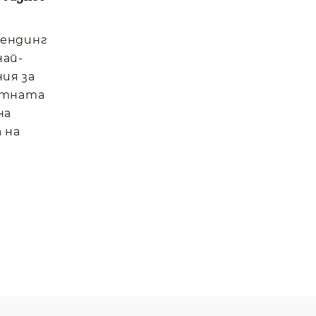
вендинг
най-
ия за
отната
на
 на