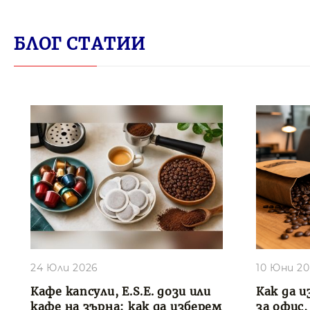
БЛОГ СТАТИИ
24 Юли 2026
10 Юни 2
Кафе капсули, E.S.E. дози или
Как да и
кафе на зърна: как да изберем
за офис