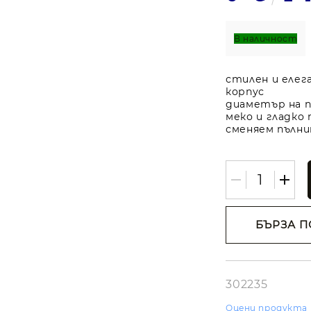
В наличност
стилен и елег
корпус
диаметър на п
меко и гладко 
сменяем пълн
БЪРЗА П
Съгласе
лични д
Ние ще се свъ
вас в рамките
302235
работния ден.
Оцени продукта