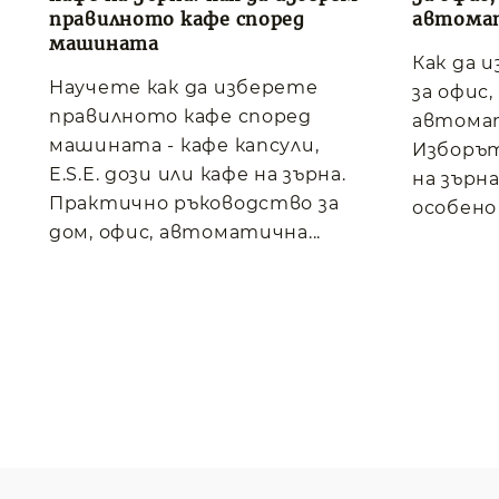
правилното кафе според
автома
машината
Как да 
Научете как да изберете
за офис
правилното кафе според
автома
машината - кафе капсули,
Изборът
E.S.E. дози или кафе на зърна.
на зърна
Практично ръководство за
особено 
дом, офис, автоматична...