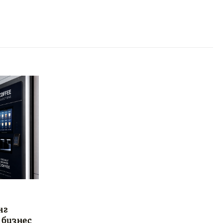
нг
 бизнес