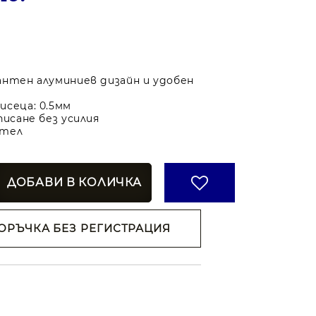
антен алуминиев дизайн и удобен
исеца: 0.5мм
писане без усилия
ител
ОРЪЧКА БЕЗ РЕГИСТРАЦИЯ
н съм с
Политиката за
анни
ржем с
 на