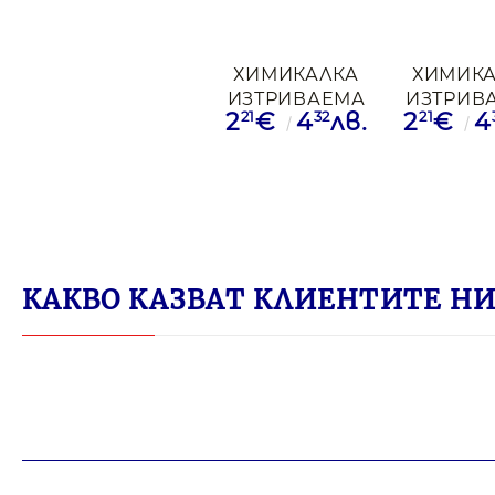
ХИМИКАЛКА
ХИМИК
ИЗТРИВАЕМА
ИЗТРИВ
21
32
21
2
€
4
лв.
2
€
4
PILOT KLEER
PILOT K
ЧРН
ЧР
КАКВО КАЗВАТ КЛИЕНТИТЕ НИ 