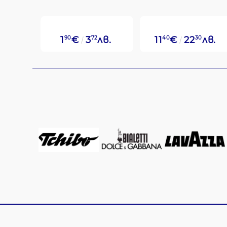
1
90
€
3
72
лв.
11
40
€
22
30
лв.