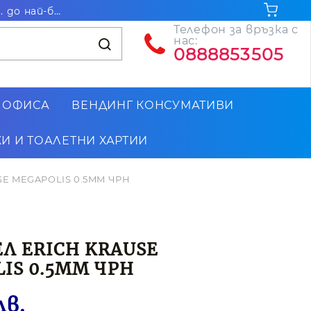
Безплатна доставка за поръчки на стойност над 102.26€ / 200лв. до най-близкия до Вас офис на Еконт
Телефон за връзка с
нас:
0888853505
 ОФИСА
ВЕНДИНГ КОНСУМАТИВИ
И И ТОАЛЕТНИ ХАРТИИ
SE MEGAPOLIS 0.5MM ЧРН
ЕЛ ERICH KRAUSE
IS 0.5MM ЧРН
лв.