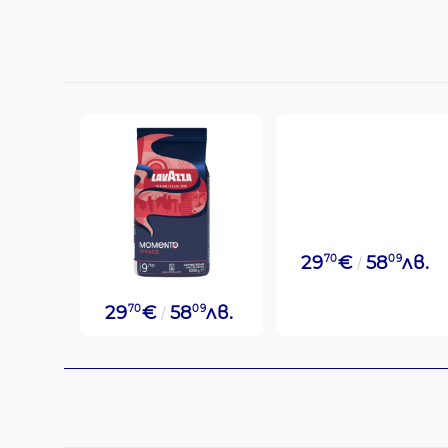
29
70
€
58
09
лв.
29
70
€
58
09
лв.