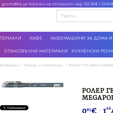
ТЕРИАЛИ
КАФЕ
КАФЕМАШИНИ ЗА ДОМА И
ОПАКОВЪЧНИ МАТЕРИАЛИ
КУХНЕНСКИ РОЛК
материали
Ролери и пълнители
РОЛЕР ГЕЛ ERICH KRAU
РОЛЕР Г
MEGAPOL
0
€
1
66
85