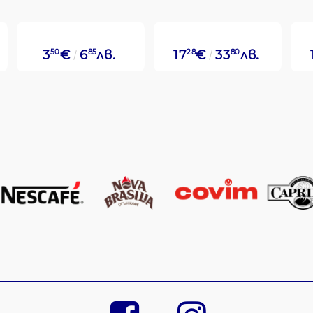
3
50
€
6
85
лв.
17
28
€
33
80
лв.