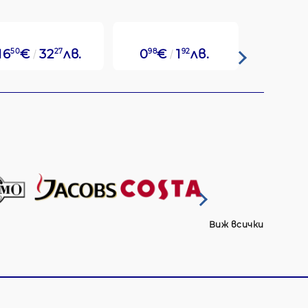
16
50
€
32
27
лв.
0
98
€
1
92
лв.
8
70
€
Виж всички