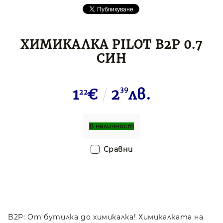
ХИМИКАЛКА PILOT B2P 0.7
СИН
1
€
2
39
лв.
22
В наличност
Сравни
B2P: От бутилка до химикалка! Химикалката на