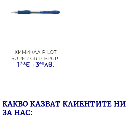
ХИМИКАЛ PILOT
SUPER GRIP BPGP-
78
48
1
€
3
лв.
10R-F СИН
КАКВО КАЗВАТ КЛИЕНТИТЕ НИ
ЗА НАС: