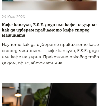
24 Юли 2026
Кафе капсули, E.S.E. дози или кафе на зърна:
как да изберем правилното кафе според
машината
Научете как да изберете правилното кафе
според машината - кафе капсули, E.S.E. дози
или кафе на зърна. Практично ръководство
за дом, офис, автоматична...