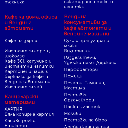
пакетирани стоки и
техника
напитки
Вендинг
Кафе за дома, офиса
консумативи за
и вендинг
кафе автомати и
автомати
вендинг машини
Кафе на зърна
Сухо и гранулирано
мляко
Инстантен горещ
Визитници
шоколад
Разделители,
Кафе 3в1, капучино и
Удължители, Държачи
инстантни напитки
Перфоратори
Картонени чаши и
Ножици
бъркалки за кафе и
вендинг автомати
Печати, Тампони,
Инстантен чай
Мастила
Поставки,
Канцеларски
Органайзери
материали
Папки с ластик
ХАРТИЯ
Моливи
Бяла копирна хартия
Поставки за бюро
Касови ролки
Етикети
Дребна канцелария