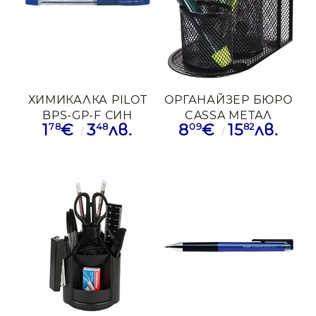
ХИМИКАЛКА PILOT
ОРГАНАЙЗЕР БЮРО
BPS-GP-F СИН
CASSA МЕТАЛ
78
48
09
82
1
€
3
лв.
8
€
15
лв.
МРЕЖА 3 ОТД МАГН.
ЧРН