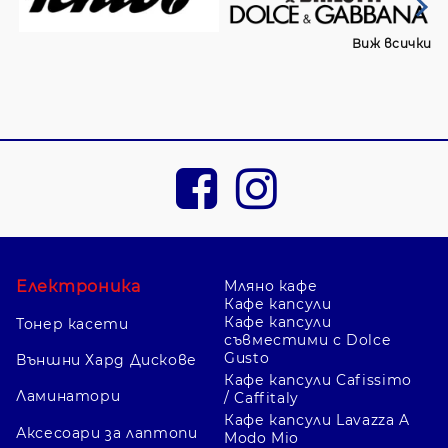
Виж всички
Електроника
Мляно кафе
Кафе капсули
Кафе капсули
Тонер касети
съвместими с Dolce
Gusto
Външни Хард Дискове
Кафе капсули Cafissimo
Ламинатори
/ Caffitaly
Кафе капсули Lavazza A
Аксесоари за лаптопи
Modo Mio