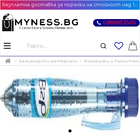
Безплатна доставка за поръчки на стойност над 102.26€ / 200лв. до най-близкия до Вас офис на Еконт
0888853505
Канцеларски материали
Химикалки и пълнител