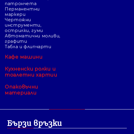
патрончета
Перманентни
маркери
Чертожни
инструменти,
острилки, гуми
Автоматични моливи,
графити
Табла и флипчарти
Кафе машини
Кухненски ролки и
тоалетни хартии
Опаковъчни
материали
Бързи връзки