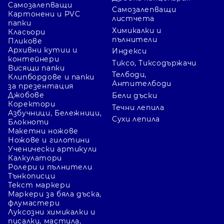
Самозалепващи
Самозалепващи
Картонени и PVC
листчета
папки
Химикалки и
Класьори
пълнители
Пликове
Архивни кутии и
Индекси
контейнери
Тиксо, Тиксодържачи
Висящи папки
Телбоди,
Клипбордове и папки
Антителбоди
за презентация
Джобове
Бели дъски
Коректори
Течни лепила
Азбучници, Бележници,
Сухи лепила
Блокноти
Макетни ножове
Ножове и гилотини
Ученически артикули
Калкулатори
Ролери и пълнители
Тънкописци
Текст маркери
Маркери за бяла дъска,
флумастери
Луксозни химикалки и
писалки, мастила,