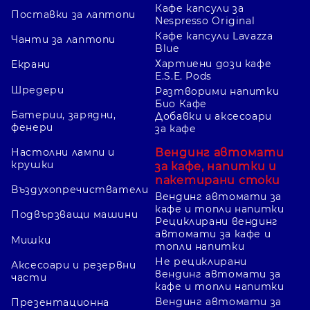
Кафе капсули за
Поставки за лаптопи
Nespresso Original
Кафе капсули Lavazza
Чанти за лаптопи
Blue
Хартиени дози кафе
Екрани
E.S.E. Pods
Шредери
Разтворими напитки
Био Кафе
Батерии, зарядни,
Добавки и аксесоари
фенери
за кафе
Вендинг автомати
Настолни лампи и
крушки
за кафе, напитки и
пакетирани стоки
Въздухопречистватели
Вендинг автомати за
кафе и топли напитки
Подвързващи машини
Рециклирани вендинг
автомати за кафе и
Мишки
топли напитки
Не рециклирани
Аксесоари и резервни
вендинг автомати за
части
кафе и топли напитки
Вендинг автомати за
Презентационна