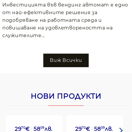
Инвестицията във вендинг автомат е едно
от най-ефективните решения за
подобряване на работната среда и
повишаване на удовлетвореността на
служителите...
Виж Всички
НОВИ ПРОДУКТИ
29
70
€
58
09
лв.
29
70
€
58
09
лв.