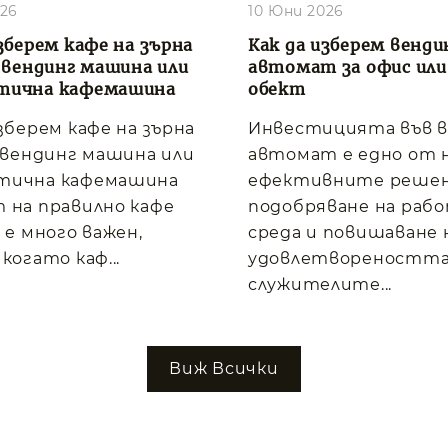
026
10 Юни 2026
зберем кафе на зърна
Как да изберем венди
, вендинг машина или
автомат за офис или
тична кафемашина
обект
изберем кафе на зърна
Инвестицията във 
, вендинг машина или
автомат е едно от 
тична кафемашина
ефективните решен
 на правилно кафе
подобряване на раб
 е много важен,
среда и повишаване 
когато каф...
удовлетвореността
служителите...
Виж Всички