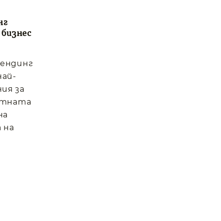
нг
 бизнес
вендинг
най-
ия за
отната
на
 на