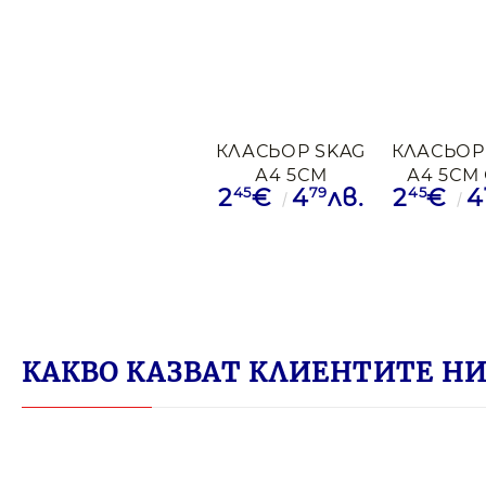
КЛАСЬОР SKAG
КЛАСЬОР
А4 5СМ
А4 5СМ
45
79
45
2
€
4
лв.
2
€
4
ОРАНЖЕВ
КАКВО КАЗВАТ КЛИЕНТИТЕ НИ 