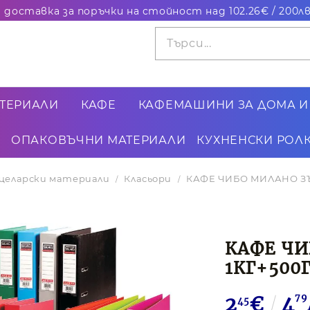
ТЕРИАЛИ
КАФЕ
КАФЕМАШИНИ ЗА ДОМА И
ОПАКОВЪЧНИ МАТЕРИАЛИ
КУХНЕНСКИ РОЛК
целарски материали
Класьори
КАФЕ ЧИБО МИЛАНО ЗЪ
КАФЕ ЧИ
1КГ+500
2
€
4
79
45