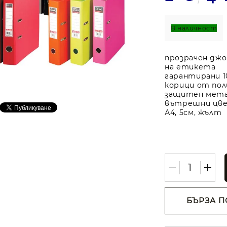
В наличност
прозрачен джо
на етикета
гарантирани 1
корици от пол
защитен мета
вътрешни цве
А4, 5см, жълт
БЪРЗА П
Съгласе
лични д