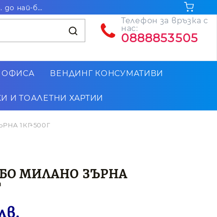
Безплатна доставка за поръчки на стойност над 102.26€ / 200лв. до най-близкия до Вас офис на Еконт
Телефон за връзка с
нас:
0888853505
 ОФИСА
ВЕНДИНГ КОНСУМАТИВИ
И И ТОАЛЕТНИ ХАРТИИ
РНА 1КГ+500Г
БО МИЛАНО ЗЪРНА
Г
лв.