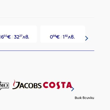
16
50
€
32
27
лв.
0
98
€
1
92
лв.
1
80
€
Виж всички