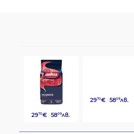
29
70
€
58
09
лв.
29
70
€
58
09
лв.