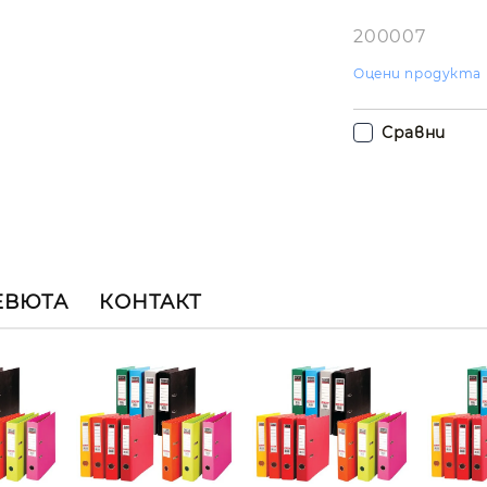
Ние ще се свъ
вас в рамките
200007
работния ден.
Оцени продукта
Сравни
ЕВЮТА
КОНТАКТ