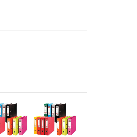
ржем с
 на