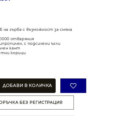
б на гърба с възможност за смяна
0000 отваряния
ипропилен, с подсилени ъгли
лен кант
тни корици
ОРЪЧКА БЕЗ РЕГИСТРАЦИЯ
н съм с
Политиката за
анни