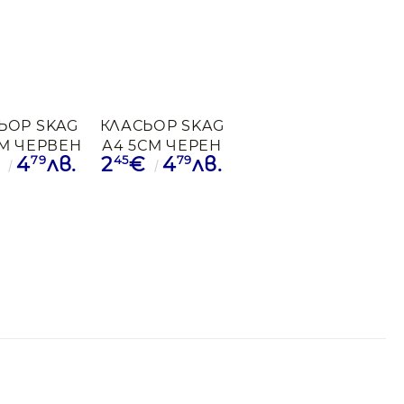
ЬОР SKAG
КЛАСЬОР SKAG
СМ ЧЕРВЕН
А4 5СМ ЧЕРЕН
79
45
79
€
4
лв.
2
€
4
лв.