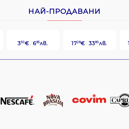
НАЙ-ПРОДАВАНИ
3
50
€
6
85
лв.
17
28
€
33
80
лв.