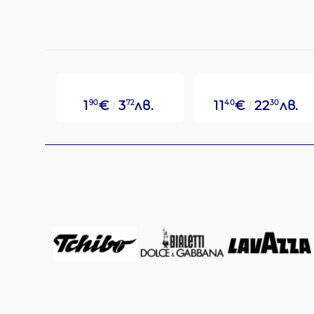
1
90
€
3
72
лв.
11
40
€
22
30
лв.