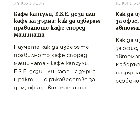
24 Юли 2026
10 Юни 2
Кафе капсули, E.S.E. дози или
Как да и
кафе на зърна: как да изберем
за офис
правилното кафе според
автома
машината
Как да 
Научете как да изберете
за офис
правилното кафе според
автома
машината - кафе капсули,
Изборът
E.S.E. дози или кафе на зърна.
на зърна
Практично ръководство за
особено 
дом, офис, автоматична...