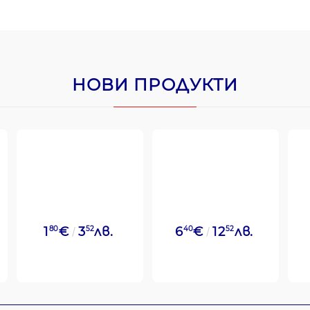
НОВИ ПРОДУКТИ
1
80
€
3
52
лв.
6
40
€
12
52
лв.