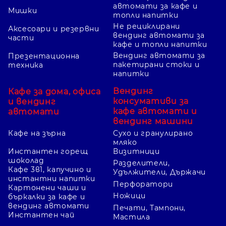
автомати за кафе и
Мишки
топли напитки
Не рециклирани
Аксесоари и резервни
вендинг автомати за
части
кафе и топли напитки
Вендинг автомати за
Презентационна
пакетирани стоки и
техника
напитки
Вендинг
Кафе за дома, офиса
консумативи за
и вендинг
кафе автомати и
автомати
вендинг машини
Кафе на зърна
Сухо и гранулирано
мляко
Инстантен горещ
Визитници
шоколад
Разделители,
Кафе 3в1, капучино и
Удължители, Държачи
инстантни напитки
Перфоратори
Картонени чаши и
Ножици
бъркалки за кафе и
вендинг автомати
Печати, Тампони,
Инстантен чай
Мастила