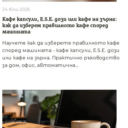
24 Юли 2026
Кафе капсули, E.S.E. дози или кафе на зърна:
как да изберем правилното кафе според
машината
Научете как да изберете правилното кафе
според машината - кафе капсули, E.S.E. дози
или кафе на зърна. Практично ръководство
за дом, офис, автоматична...