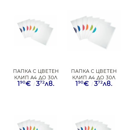
ПАПКА С ЦВЕТЕН
ПАПКА С ЦВЕТЕН
КЛИП A4 ДО 30Л
КЛИП A4 ДО 30Л
90
72
90
72
1
€
3
лв.
1
€
3
лв.
LEITZ ПРЗ+ССН
LEITZ ПРЗ+ЧРВ