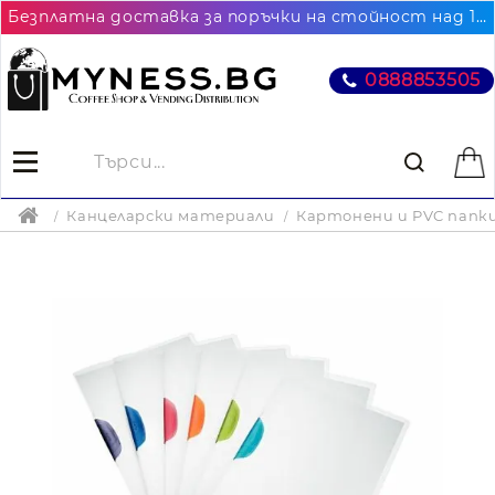
Безплатна доставка за поръчки на стойност над 102.26€ / 200лв. до най-близкия до Вас офис на Еконт
0888853505
Канцеларски материали
Картонени и PVC папк