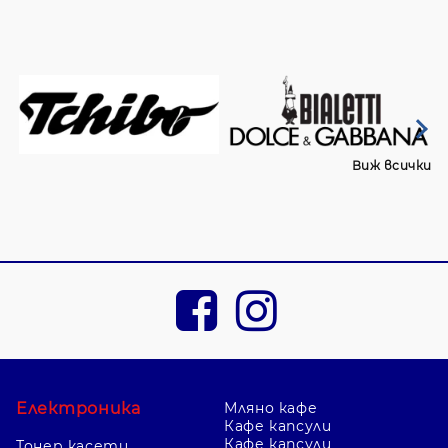
Виж всички
Електроника
Мляно кафе
Кафе капсули
Кафе капсули
Тонер касети