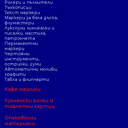
Ролери и пълнители
Тънкописци
Текст маркери
Маркери за бяла дъска,
флумастери
Луксозни химикалки и
писалки, мастила,
патрончета
Перманентни
маркери
Чертожни
инструменти,
острилки, гуми
Автоматични моливи,
графити
Табла и флипчарти
Кафе машини
Кухненски ролки и
тоалетни хартии
Опаковъчни
материали