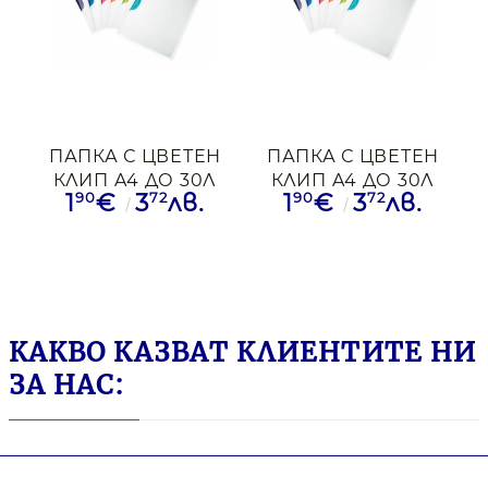
ПАПКА С ЦВЕТЕН
ПАПКА С ЦВЕТЕН
КЛИП A4 ДО 30Л
КЛИП A4 ДО 30Л
90
72
90
72
1
€
3
лв.
1
€
3
лв.
LEITZ ПРЗ+СИН
LEITZ ПРЗ+ОРЖ
КАКВО КАЗВАТ КЛИЕНТИТЕ НИ
ЗА НАС: