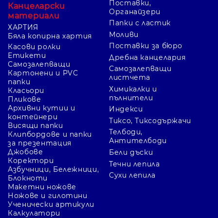
Поставки,
Канцеларски
Органайзери
материали
Папки с ластик
ХАРТИЯ
Моливи
Бяла копирна хартия
Поставки за бюро
Касови ролки
Етикети
Дребна канцелария
Самозалепващи
Самозалепващи
Картонени и PVC
листчета
папки
Химикалки и
Класьори
пълнители
Пликове
Архивни кутии и
Индекси
контейнери
Тиксо, Тиксодържачи
Висящи папки
Телбоди,
Клипбордове и папки
Антителбоди
за презентация
Джобове
Бели дъски
Коректори
Течни лепила
Азбучници, Бележници,
Сухи лепила
Блокноти
Макетни ножове
Ножове и гилотини
Ученически артикули
Калкулатори