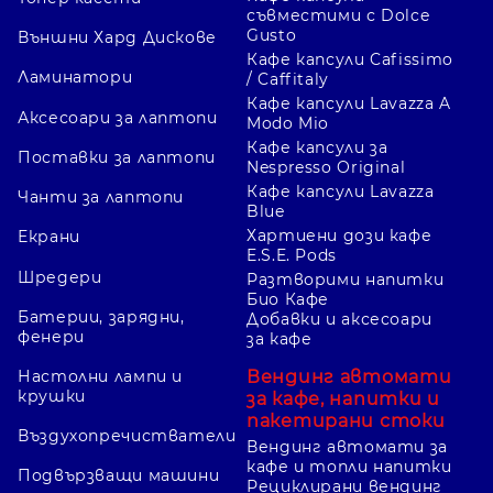
съвместими с Dolce
Gusto
Външни Хард Дискове
Кафе капсули Cafissimo
Ламинатори
/ Caffitaly
Кафе капсули Lavazza A
Аксесоари за лаптопи
Modo Mio
Кафе капсули за
Поставки за лаптопи
Nespresso Original
Кафе капсули Lavazza
Чанти за лаптопи
Blue
Хартиени дози кафе
Екрани
E.S.E. Pods
Шредери
Разтворими напитки
Био Кафе
Батерии, зарядни,
Добавки и аксесоари
фенери
за кафе
Вендинг автомати
Настолни лампи и
крушки
за кафе, напитки и
пакетирани стоки
Въздухопречистватели
Вендинг автомати за
кафе и топли напитки
Подвързващи машини
Рециклирани вендинг