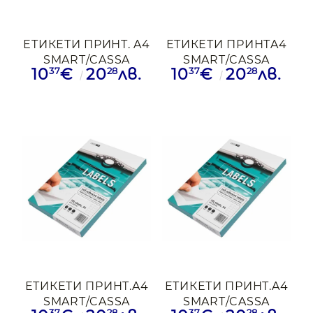
ЕТИКЕТИ ПРИНТ. A4
ЕТИКЕТИ ПРИНТA4
SMART/CASSA
SMART/CASSA
37
28
37
28
10
€
20
лв.
10
€
20
лв.
70/42.3MM No21
199.6/289.1MM N1
ОП100
ОП100
ЕТИКЕТИ ПРИНТ.A4
ЕТИКЕТИ ПРИНТ.A4
SMART/CASSA
SMART/CASSA
37
28
37
28