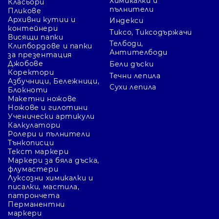
Химикалки и
Класьори
пълнители
Пликове
Архивни кутии и
Индекси
контейнери
Тиксо, Тиксодържачи
Висящи папки
Телбоди,
Клипбордове и папки
Антителбоди
за презентация
Джобове
Бели дъски
Коректори
Течни лепила
Азбучници, Бележници,
Сухи лепила
Блокноти
Макетни ножове
Ножове и гилотини
Ученически артикули
Калкулатори
Ролери и пълнители
Тънкописци
Текст маркери
Маркери за бяла дъска,
флумастери
Луксозни химикалки и
писалки, мастила,
патрончета
Перманентни
маркери