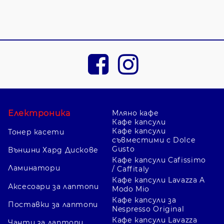
Електроника
Мляно кафе
Кафе капсули
Кафе капсули
Тонер касети
съвместими с Dolce
Gusto
Външни Хард Дискове
Кафе капсули Cafissimo
Ламинатори
/ Caffitaly
Кафе капсули Lavazza A
Аксесоари за лаптопи
Modo Mio
Кафе капсули за
Поставки за лаптопи
Nespresso Original
Кафе капсули Lavazza
Чанти за лаптопи