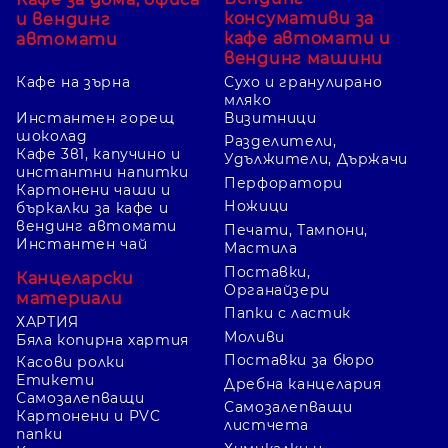
консумативи за
и вендинг
кафе автомати и
автомати
вендинг машини
Кафе на зърна
Сухо и гранулирано
мляко
Инстантен горещ
Визитници
шоколад
Разделители,
Кафе 3в1, капучино и
Удължители, Държачи
инстантни напитки
Перфоратори
Картонени чаши и
Ножици
бъркалки за кафе и
вендинг автомати
Печати, Тампони,
Инстантен чай
Мастила
Поставки,
Канцеларски
Органайзери
материали
Папки с ластик
ХАРТИЯ
Моливи
Бяла копирна хартия
Поставки за бюро
Касови ролки
Етикети
Дребна канцелария
Самозалепващи
Самозалепващи
Картонени и PVC
листчета
папки