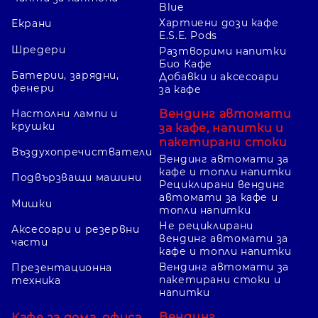
Blue
Хартиени дози кафе
Екрани
E.S.E. Pods
Шредери
Разтворими напитки
Био Кафе
Батерии, зарядни,
Добавки и аксесоари
фенери
за кафе
Вендинг автомати
Настолни лампи и
крушки
за кафе, напитки и
пакетирани стоки
Въздухопречистватели
Вендинг автомати за
кафе и топли напитки
Подвързващи машини
Рециклирани вендинг
автомати за кафе и
Мишки
топли напитки
Не рециклирани
Аксесоари и резервни
вендинг автомати за
части
кафе и топли напитки
Вендинг автомати за
Презентационна
пакетирани стоки и
техника
напитки
Вендинг
Кафе за дома, офиса