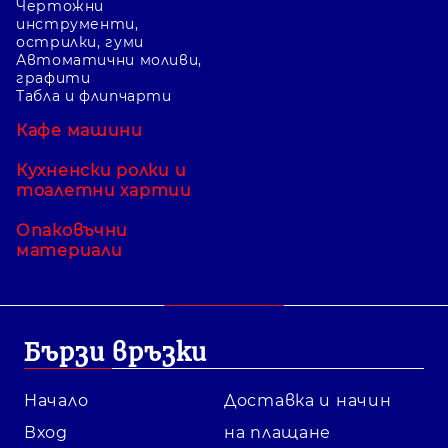
Чертожни
инструменти,
острилки, гуми
Автоматични моливи,
графити
Табла и флипчарти
Кафе машини
Кухненски ролки и
тоалетни хартии
Опаковъчни
материали
Бързи връзки
Начало
Доставка и начин
Вход
на плащане