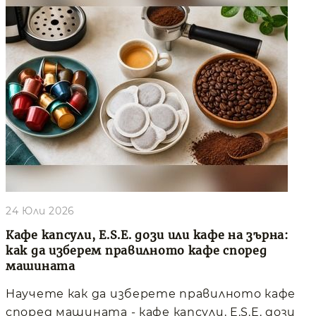
24 Юли 2026
Кафе капсули, E.S.E. дози или кафе на зърна:
как да изберем правилното кафе според
машината
Научете как да изберете правилното кафе
според машината - кафе капсули, E.S.E. дози