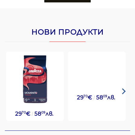
НОВИ ПРОДУКТИ
29
70
€
58
09
лв.
29
70
€
58
09
лв.