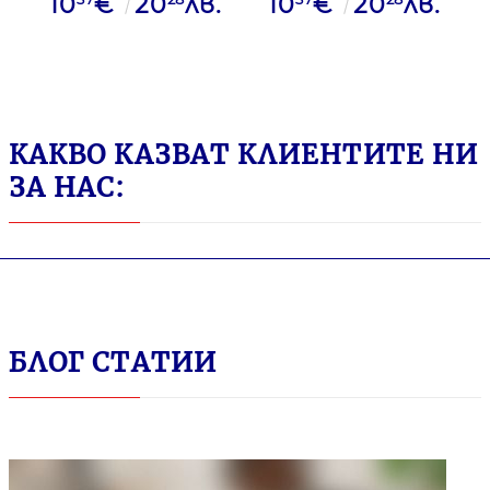
10
€
20
лв.
10
€
20
лв.
52.5/29.7MM N40
38.1/21.2MM N65
ОП100
ОП100
КАКВО КАЗВАТ КЛИЕНТИТЕ НИ
ЗА НАС:
БЛОГ СТАТИИ