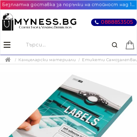
Безплатна доставка за поръчки на стойност над 102.26€ / 200лв. до най-близкия до Вас офис на Еконт
0888853505
Канцеларски материали
Етикети Самозалепва