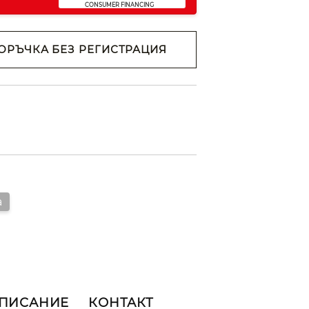
ОРЪЧКА БЕЗ РЕГИСТРАЦИЯ
н съм с
Политиката за
анни
ржем с
 на
a
ОПИСАНИЕ
КОНТАКТ