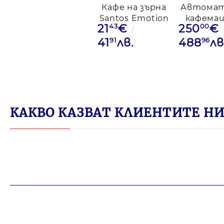
Кафе на зърна
Автома
Santos Emotion
кафема
43
00
21
€
250
€
Арабика, 1кг
Krups Ess
EA810B7
91
96
41
лв.
488
лв
bar, с
КАКВО КАЗВАТ КЛИЕНТИТЕ НИ 