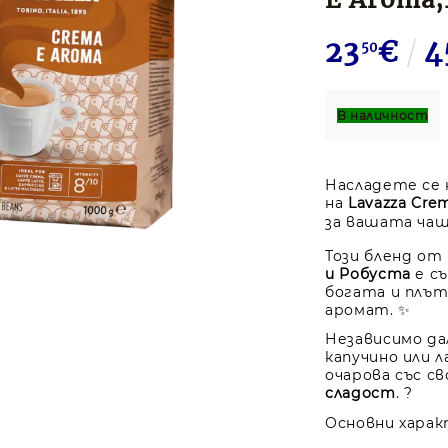
23
€
4
50
В наличност
Насладете се 
на
Lavazza Cre
за вашата чаш
Този бленд от
и Робуста
е съ
богата и плът
аромат. ✨
Независимо да
капучино или л
очарова със с
сладост
. ?
Основни хара