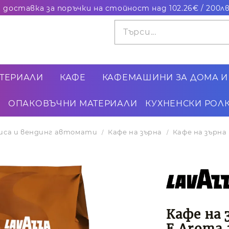
ТЕРИАЛИ
КАФЕ
КАФЕМАШИНИ ЗА ДОМА И
ОПАКОВЪЧНИ МАТЕРИАЛИ
КУХНЕНСКИ РОЛК
фиса и вендинг автомати
Кафе на зърна
Кафе на зърна 
Кафе на 
E Aroma,