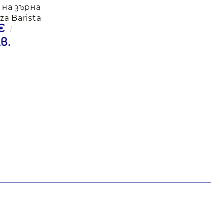
 на зърна
za Barista
€
Crema, 1кг
в.