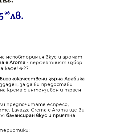
5
96
лв.
на неповторимия вкус и аромат
ma e Aroma
- перфектният избор
а кафе! ☕??
висококачествени зърна Арабика
здаден, за да ви предостави
на крема с интензивен и траен
ли предпочитате еспресо,
ате, Lavazza Crema e Aroma ще ви
воя
балансиран вкус и приятна
ктеристики: