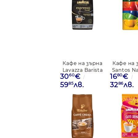
Кафе на зърна
Кафе на 
Lavazza Barista
Santos Na
60
80
30
€
16
€
Perfetto, 1кг.
1кг
85
86
59
лв.
32
лв.