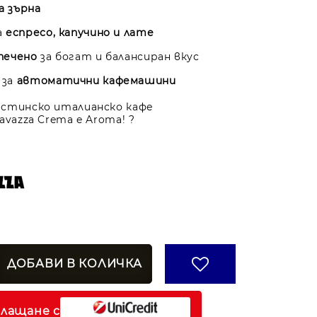
на зърна
а
еспресо, капучино и лате
печено
за богат и балансиран вкус
 за
автоматични кафемашини
стинско италианско кафе
avazza Crema e Aroma! ?
плащане с