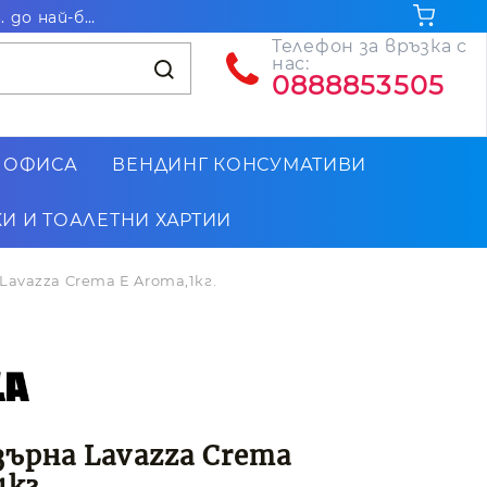
Безплатна доставка за поръчки на стойност над 102.26€ / 200лв. до най-близкия до Вас офис на Еконт
Телефон за връзка с
нас:
0888853505
 ОФИСА
ВЕНДИНГ КОНСУМАТИВИ
И И ТОАЛЕТНИ ХАРТИИ
Lavazza Crema E Aroma,1кг.
зърна Lavazza Crema
1кг.