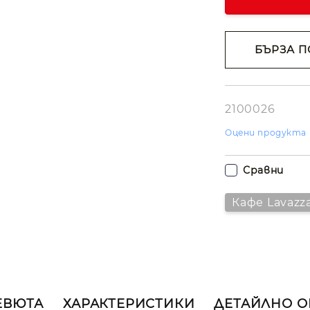
БЪРЗА П
Съгласе
лични д
Ние ще се свъ
вас в рамките
2100026
работния ден.
Оцени продукта
Сравни
Кафе Lavazz
ЕВЮТА
ХАРАКТЕРИСТИКИ
ДЕТАЙЛНО 