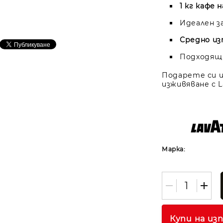
1 кг кафе 
Идеален з
Средно из
Подходящ
Подарете си и
изживяване с L
Марка:
Купи на из