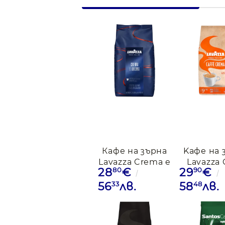
Кафе на зърна
Kaфе на 
Lavazza Crema e
Lavazza 
80
90
28
€
29
€
Aroma
Crem
Espresso,1 kг
Gustoso
33
48
56
лв.
58
лв.