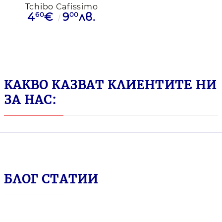
Tchibo Cafissimo
60
00
4
€
9
лв.
Decaffeinato
безкофеин, 10
капсули
КАКВО КАЗВАТ КЛИЕНТИТЕ НИ
ЗА НАС:
БЛОГ СТАТИИ