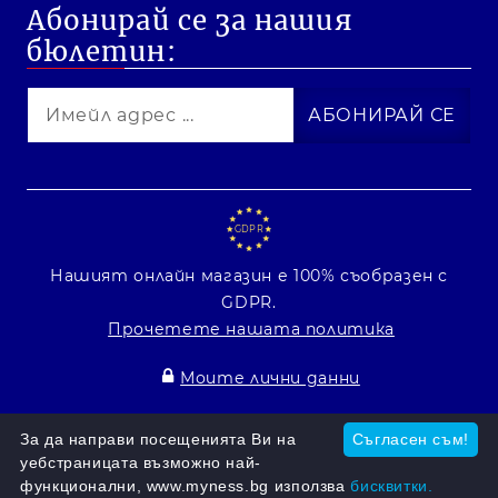
Абонирай се за нашия
бюлетин:
GDPR
Нашият онлайн магазин е 100% съобразен с
GDPR.
Прочетете нашата политика
Моите лични данни
Онлайн магазин от SELITON
За да направи посещенията Ви на
Съгласен съм!
уебстраницата възможно най-
функционални, www.myness.bg използва
бисквитки.