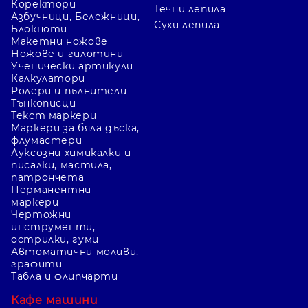
Коректори
Течни лепила
Азбучници, Бележници,
Сухи лепила
Блокноти
Макетни ножове
Ножове и гилотини
Ученически артикули
Калкулатори
Ролери и пълнители
Тънкописци
Текст маркери
Маркери за бяла дъска,
флумастери
Луксозни химикалки и
писалки, мастила,
патрончета
Перманентни
маркери
Чертожни
инструменти,
острилки, гуми
Автоматични моливи,
графити
Табла и флипчарти
Кафе машини