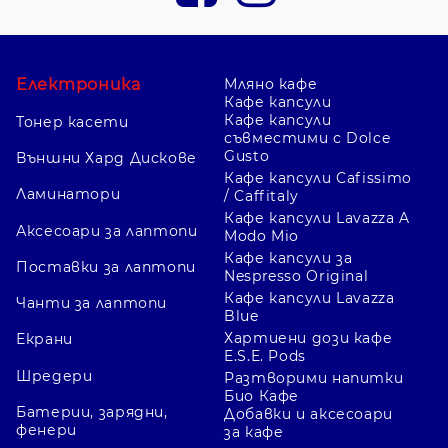
Електроника
Мляно кафе
Кафе капсули
Кафе капсули
Тонер касети
съвместими с Dolce
Gusto
Външни Хард Дискове
Кафе капсули Cafissimo
Ламинатори
/ Caffitaly
Кафе капсули Lavazza A
Аксесоари за лаптопи
Modo Mio
Кафе капсули за
Поставки за лаптопи
Nespresso Original
Кафе капсули Lavazza
Чанти за лаптопи
Blue
Хартиени дози кафе
Екрани
E.S.E. Pods
Шредери
Разтворими напитки
Био Кафе
Батерии, зарядни,
Добавки и аксесоари
фенери
за кафе