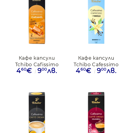
Кафе капсули
Кафе капсули
Tchibo Cafissimo
Tchibo Cafessimo
60
00
60
00
4
€
9
лв.
4
€
9
лв.
Caramel, 10бр.
Vanilia,10бр.