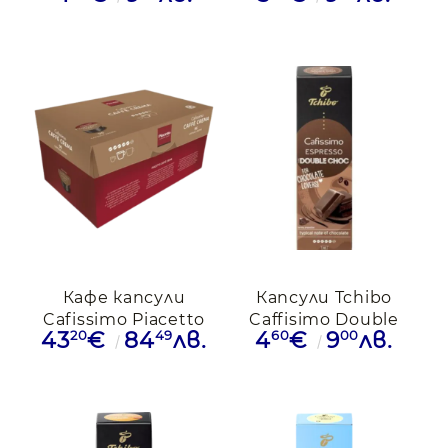
Espresso,10бр
10бр.
Кафе капсули
Капсули Tchibo
Cafissimo Piacetto
Caffisimo Double
20
49
60
00
43
€
84
лв.
4
€
9
лв.
Caffe Crema, 96бр.
Chocolate,10бр.