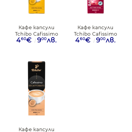
Кафе капсули
Кафе капсули
Tchibo Cafissimo
Tchibo Cafissimo
60
00
60
00
4
€
9
лв.
4
€
9
лв.
Fine Aroma, 10
Barista Columbia, 10
капсули
капсули
Кафе капсули