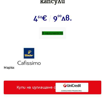
капсули
4
€
9
00
лв.
60
В наличност
Марка:
Купи на изплащане с