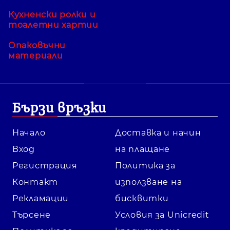
Кухненски ролки и
тоалетни хартии
Опаковъчни
материали
Бързи връзки
Начало
Доставка и начин
Вход
на плащане
Регистрация
Политика за
Контакт
използване на
Рекламации
бисквитки
Търсене
Условия за Unicredit