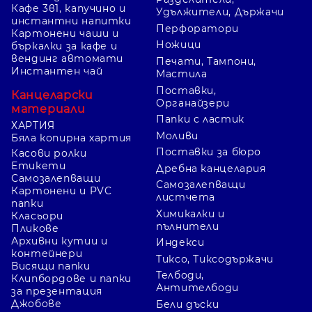
Кафе 3в1, капучино и
Удължители, Държачи
инстантни напитки
Перфоратори
Картонени чаши и
Ножици
бъркалки за кафе и
вендинг автомати
Печати, Тампони,
Инстантен чай
Мастила
Поставки,
Канцеларски
Органайзери
материали
Папки с ластик
ХАРТИЯ
Моливи
Бяла копирна хартия
Поставки за бюро
Касови ролки
Етикети
Дребна канцелария
Самозалепващи
Самозалепващи
Картонени и PVC
листчета
папки
Химикалки и
Класьори
пълнители
Пликове
Архивни кутии и
Индекси
контейнери
Тиксо, Тиксодържачи
Висящи папки
Телбоди,
Клипбордове и папки
Антителбоди
за презентация
Джобове
Бели дъски