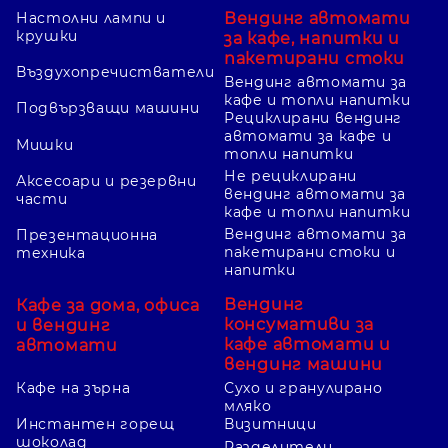
Вендинг автомати
Настолни лампи и
крушки
за кафе, напитки и
пакетирани стоки
Въздухопречистватели
Вендинг автомати за
кафе и топли напитки
Подвързващи машини
Рециклирани вендинг
автомати за кафе и
Мишки
топли напитки
Не рециклирани
Аксесоари и резервни
вендинг автомати за
части
кафе и топли напитки
Вендинг автомати за
Презентационна
пакетирани стоки и
техника
напитки
Вендинг
Кафе за дома, офиса
консумативи за
и вендинг
кафе автомати и
автомати
вендинг машини
Кафе на зърна
Сухо и гранулирано
мляко
Инстантен горещ
Визитници
шоколад
Разделители,