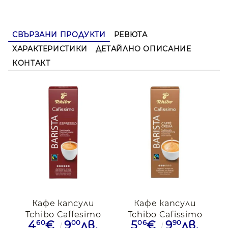
СВЪРЗАНИ ПРОДУКТИ
РЕВЮТА
ХАРАКТЕРИСТИКИ
ДЕТАЙЛНО ОПИСАНИЕ
КОНТАКТ
Кафе капсули
Кафе капсули
Tchibo Caffesimo
Tchibo Cafissimo
60
00
06
90
4
€
9
лв.
5
€
9
лв.
Barista
Barista caffe Crema,