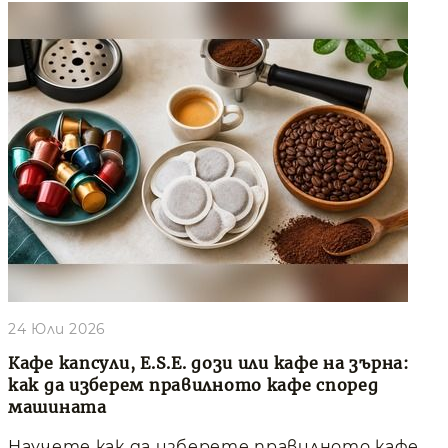
24 Юли 2026
Кафе капсули, E.S.E. дози или кафе на зърна:
как да изберем правилното кафе според
машината
Научете как да изберете правилното кафе