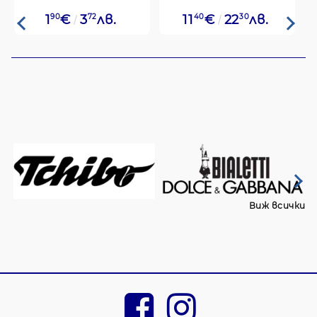
1
90
€
3
72
лв.
11
40
€
22
30
лв.
Виж всички