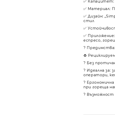
✅ Капацитет: 2
✅ Материал: П
✅ Дизайн: „Sim
стил
✅ Устойчивост
✅ Приложение: 
еспресо, горе
? Предимства
♻️ Рециклируе
? Без протича
? Идеална за: 
оператори, к
? Ергономична
при гореща н
? Възможност з