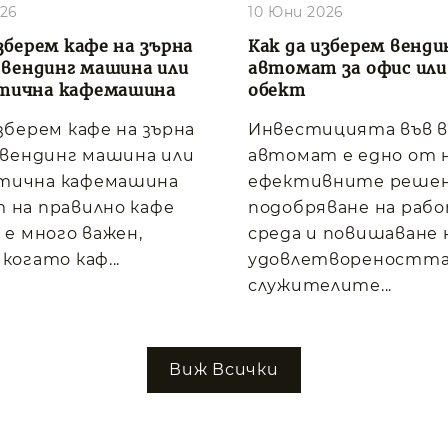
026
10 Юни 2026
зберем кафе на зърна
Как да изберем венди
, вендинг машина или
автомат за офис или
тична кафемашина
обект
изберем кафе на зърна
Инвестицията във 
, вендинг машина или
автомат е едно от 
тична кафемашина
ефективните решен
 на правилно кафе
подобряване на раб
 е много важен,
среда и повишаване 
когато каф...
удовлетвореността
служителите...
Виж Всички