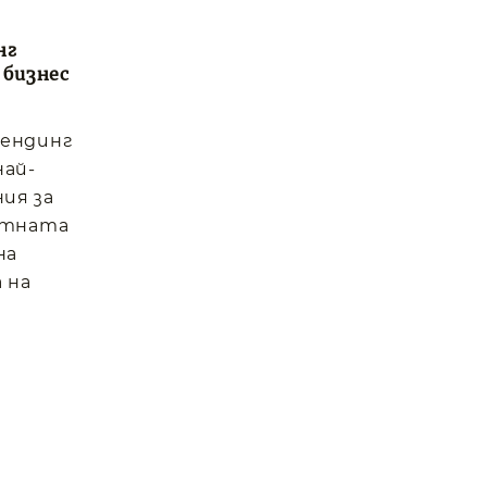
нг
 бизнес
вендинг
най-
ия за
отната
на
 на