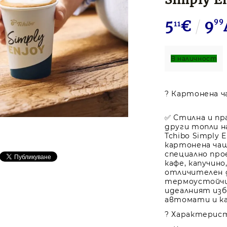
5
€
9
99
11
В наличност
? Картонена ча
✅ Стилна и пра
други топли 
Tchibo Simply 
картонена чаш
специално про
кафе, капучино
отличителен д
термоустойчи
идеалният изб
автомати и к
? Характерис