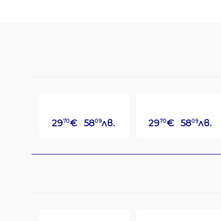
29
70
€
58
09
лв.
29
70
€
58
09
лв.