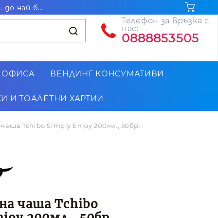
Безплатна доставка за поръчки на стойност над 102.26€ / 200лв. до най-близкия до Вас офис на Еконт
Телефон за връзка с
нас:
0888853505
 ОФИСА
ВЕНДИНГ КОНСУМАТИВИ
И И ТОАЛЕТНИ ХАРТИИ
аша Tchibo Simply Enjoy 200мл., 50бр.
на чаша Tchibo
njoy 200мл., 50бр.