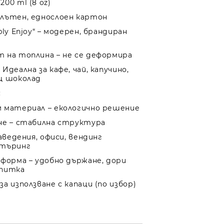
00 ml (8 oz)
лътен, еднослоен картон
ply Enjoy“ – модерен, брандиран
 на топлина – не се деформира
Идеална за кафе, чай, капучино,
щ шоколад
:
м материал – екологично решение
не – стабилна структура
заведения, офиси, вендинг
етъринг
 форма – удобно държане, дори
апитка
а използване с капаци (по избор)