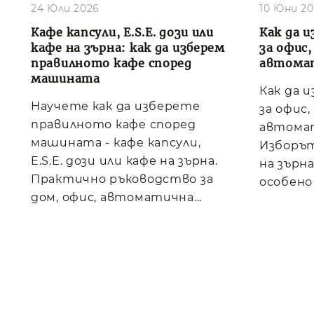
24 Юли 2026
10 Юни 2
Кафе капсули, E.S.E. дози или
Как да и
кафе на зърна: как да изберем
за офис
правилното кафе според
автома
машината
Как да 
Научете как да изберете
за офис
правилното кафе според
автома
машината - кафе капсули,
Изборът
E.S.E. дози или кафе на зърна.
на зърна
Практично ръководство за
особено 
дом, офис, автоматична...