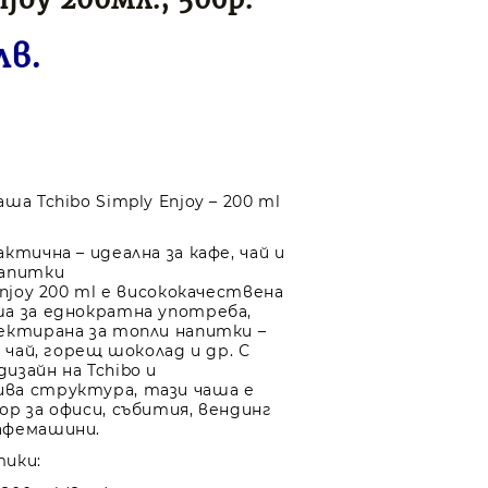
лв.
ша Tchibo Simply Enjoy – 200 ml
ктична – идеална за кафе, чай и
напитки
Enjoy 200 ml е висококачествена
а за еднократна употреба,
ектирана за топли напитки –
, чай, горещ шоколад и др. С
изайн на Tchibo и
ва структура, тази чаша е
ор за офиси, събития, вендинг
афемашини.
тики: