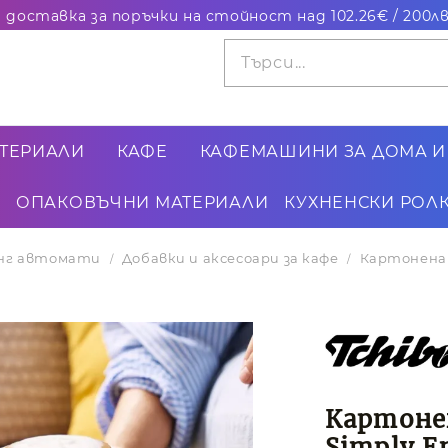
ТЕРИАЛИ
КАФЕ
КАФЕМАШИНИ ЗА ДОМА И
ОПАКОВЪЧНИ МАТЕРИАЛИ
КУХНЕНСКИ РОЛК
динг автомати
Добавки и аксесоари за кафе
Картонена ч
Картоне
Simply E