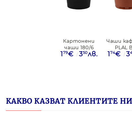
Картонени
Чаши каф
чаши 180/6
PLAL 
79
50
74
1
€
3
лв.
1
€
3
Черен Ковим,
Компак
100бр.
160/1
КАКВО КАЗВАТ КЛИЕНТИТЕ НИ 