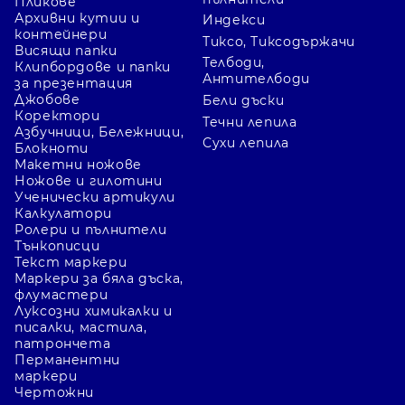
Пликове
Архивни кутии и
Индекси
контейнери
Тиксо, Тиксодържачи
Висящи папки
Телбоди,
Клипбордове и папки
Антителбоди
за презентация
Джобове
Бели дъски
Коректори
Течни лепила
Азбучници, Бележници,
Сухи лепила
Блокноти
Макетни ножове
Ножове и гилотини
Ученически артикули
Калкулатори
Ролери и пълнители
Тънкописци
Текст маркери
Маркери за бяла дъска,
флумастери
Луксозни химикалки и
писалки, мастила,
патрончета
Перманентни
маркери
Чертожни