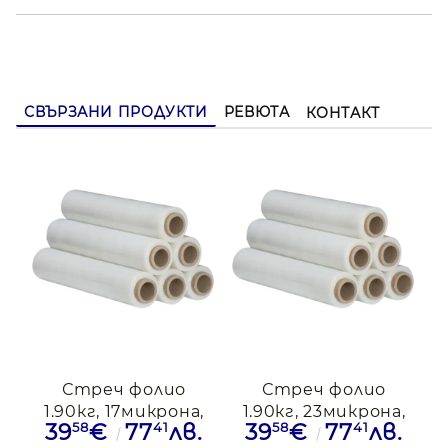
транспорт.
Теглото от 1.90 кг го прави удобен и икономичен
избор за ежедневна употреба, без компромис в
качеството и ефективността.
СВЪРЗАНИ ПРОДУКТИ
РЕВЮТА
КОНТАКТ
Стреч фолио
Стреч фолио
1.90кг, 17микрона,
1.90кг, 23микрона,
58
41
58
41
39
€
77
лв.
39
€
77
лв.
6бр.
6бр.