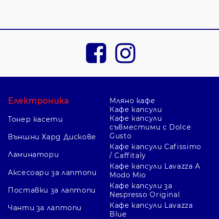
Електроника
Мляно кафе
Кафе капсули
Кафе капсули
Тонер касети
съвместими с Dolce
Gusto
Външни Хард Дискове
Кафе капсули Cafissimo
Ламинатори
/ Caffitaly
Кафе капсули Lavazza A
Аксесоари за лаптопи
Modo Mio
Кафе капсули за
Поставки за лаптопи
Nespresso Original
Кафе капсули Lavazza
Чанти за лаптопи
Blue