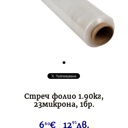
Стреч фолио 1.90кг,
23микрона, 1бр.
6
€
12
91
лв.
60