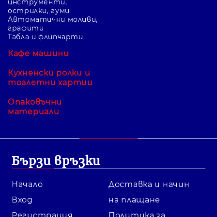
инструменти,
острилки, гуми
Автоматични моливи,
графити
Табла и флипчарти
Кафе машини
Кухненски ролки и
тоалетни хартии
Опаковъчни
материали
Бързи връзки
Начало
Доставка и начин
Вход
на плащане
Регистрация
Политика за