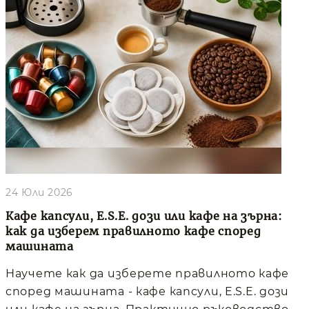
24 Юли 2026
Кафе капсули, E.S.E. дози или кафе на зърна:
как да изберем правилното кафе според
машината
Научете как да изберете правилното кафе
според машината - кафе капсули, E.S.E. дози