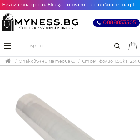
Безплатна доставка за поръчки на стойност над 102.26€ / 200лв. до най-близкия до Вас офис на Еконт
0888853505
Опаковъчни материали
Стреч фолио 1.90кг, 23ми