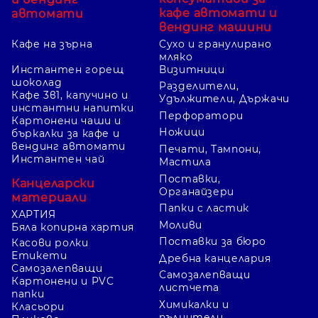
кафе автомати и
автомати
вендинг машини
Кафе на зърна
Сухо и гранулирано
мляко
Инстантен горещ
Визитници
шоколад
Разделители,
Кафе 3в1, капучино и
Удължители, Държачи
инстантни напитки
Перфоратори
Картонени чаши и
Ножици
бъркалки за кафе и
вендинг автомати
Печати, Тампони,
Инстантен чай
Мастила
Поставки,
Канцеларски
Органайзери
материали
Папки с ластик
ХАРТИЯ
Моливи
Бяла копирна хартия
Поставки за бюро
Касови ролки
Етикети
Дребна канцелария
Самозалепващи
Самозалепващи
Картонени и PVC
листчета
папки
Химикалки и
Класьори
пълнители