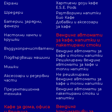
Хартиени дози кафе
Екрани
E.S.E. Pods
Шредери
Разтворими напитки
Био Кафе
Батерии, зарядни,
Добавки и аксесоари
фенери
за кафе
Вендинг автомати
Настолни лампи и
крушки
за кафе, напитки и
пакетирани стоки
Въздухопречистватели
Вендинг автомати за
кафе и топли напитки
Подвързващи машини
Рециклирани вендинг
автомати за кафе и
Мишки
топли напитки
Не рециклирани
Аксесоари и резервни
вендинг автомати за
части
кафе и топли напитки
Вендинг автомати за
Презентационна
пакетирани стоки и
техника
напитки
Вендинг
Кафе за дома, офиса
консумативи за
и вендинг