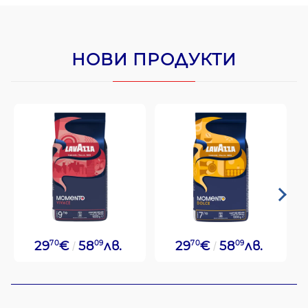
НОВИ ПРОДУКТИ
29
70
€
58
09
лв.
29
70
€
58
09
лв.