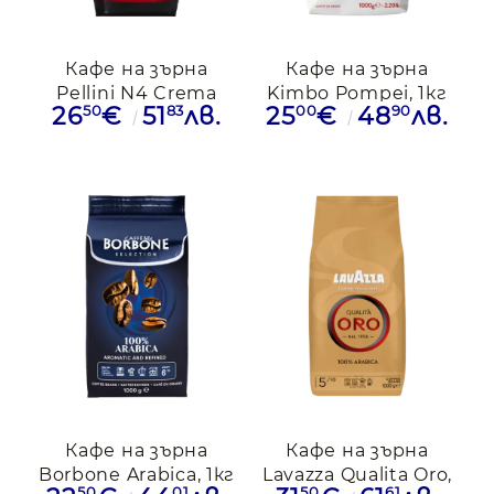
Кафе на зърна
Кафе на зърна
Pellini N4 Crema
Kimbo Pompei, 1кг
50
83
00
90
26
€
51
лв.
25
€
48
лв.
Tradizionale, 1кг
Кафе на зърна
Кафе на зърна
Borbone Arabica, 1кг
Lavazza Qualita Oro,
50
01
50
61