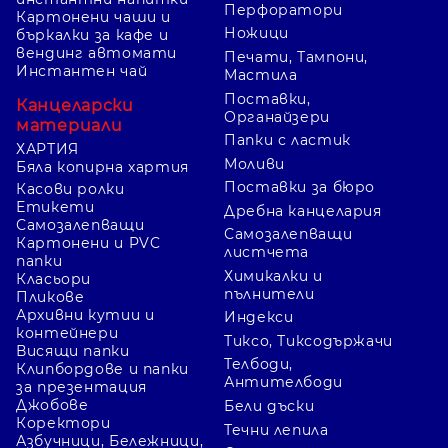
Перфоратори
Картонени чаши и
Ножици
бъркалки за кафе и
вендинг автомати
Печати, Тампони,
Инстантен чай
Мастила
Поставки,
Канцеларски
Органайзери
материали
Папки с ластик
ХАРТИЯ
Моливи
Бяла копирна хартия
Поставки за бюро
Касови ролки
Етикети
Дребна канцелария
Самозалепващи
Самозалепващи
Картонени и PVC
листчета
папки
Химикалки и
Класьори
пълнители
Пликове
Архивни кутии и
Индекси
контейнери
Тиксо, Тиксодържачи
Висящи папки
Телбоди,
Клипбордове и папки
Антителбоди
за презентация
Джобове
Бели дъски
Коректори
Течни лепила
Азбучници, Бележници,