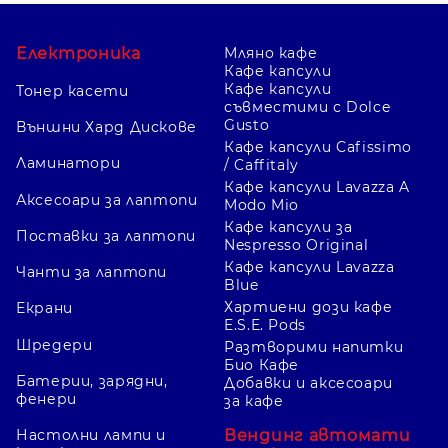
Електроника
Мляно кафе
Кафе капсули
Кафе капсули
Тонер касети
съвместими с Dolce
Gusto
Външни Хард Дискове
Кафе капсули Cafissimo
Ламинатори
/ Caffitaly
Кафе капсули Lavazza A
Аксесоари за лаптопи
Modo Mio
Кафе капсули за
Поставки за лаптопи
Nespresso Original
Кафе капсули Lavazza
Чанти за лаптопи
Blue
Хартиени дози кафе
Екрани
E.S.E. Pods
Шредери
Разтворими напитки
Био Кафе
Батерии, зарядни,
Добавки и аксесоари
фенери
за кафе
Вендинг автомати
Настолни лампи и