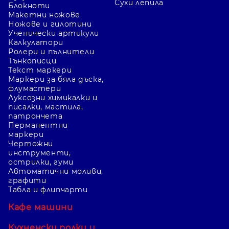
Сухи лепила
Блокноти
Макетни ножове
Ножове и гилотини
Ученически артикули
Калкулатори
Ролери и пълнители
Тънкописци
Текст маркери
Маркери за бяла дъска,
флумастери
Луксозни химикалки и
писалки, мастила,
патрончета
Перманентни
маркери
Чертожни
инструменти,
острилки, гуми
Автоматични моливи,
графити
Табла и флипчарти
Кафе машини
Кухненски ролки и