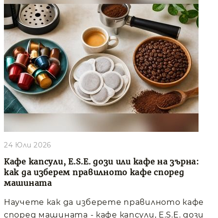
24 Юли 2026
Кафе капсули, E.S.E. дози или кафе на зърна:
как да изберем правилното кафе според
машината
Научете как да изберете правилното кафе
според машината - кафе капсули, E.S.E. дози