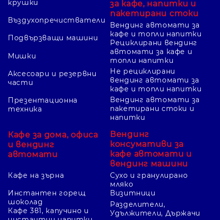
крушки
за кафе, напитки и
пакетирани стоки
Въздухопречистватели
Вендинг автомати за
кафе и топли напитки
Подвързващи машини
Рециклирани вендинг
автомати за кафе и
Мишки
топли напитки
Не рециклирани
Аксесоари и резервни
вендинг автомати за
части
кафе и топли напитки
Вендинг автомати за
Презентационна
пакетирани стоки и
техника
напитки
Вендинг
Кафе за дома, офиса
консумативи за
и вендинг
кафе автомати и
автомати
вендинг машини
Кафе на зърна
Сухо и гранулирано
мляко
Инстантен горещ
Визитници
шоколад
Разделители,
Кафе 3в1, капучино и
Удължители, Държачи
инстантни напитки