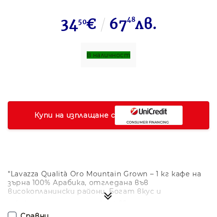
34
€
67
48
лв.
50
В наличност
Купи на изплащане с
"Lavazza Qualità Oro Mountain Grown – 1 кг кафе на
зърна 100% Арабика, отгледана във
високопланински райони. Богат вкус и
изключителен аромат." ☕⛰️??
Сравни