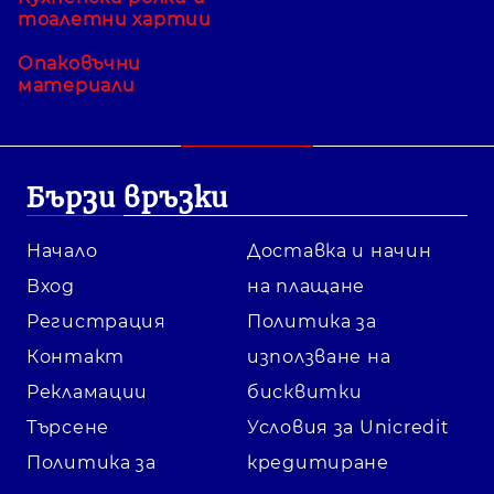
тоалетни хартии
Опаковъчни
материали
Бързи връзки
Начало
Доставка и начин
Вход
на плащане
Регистрация
Политика за
Контакт
използване на
Рекламации
бисквитки
Търсене
Условия за Unicredit
Политика за
кредитиране