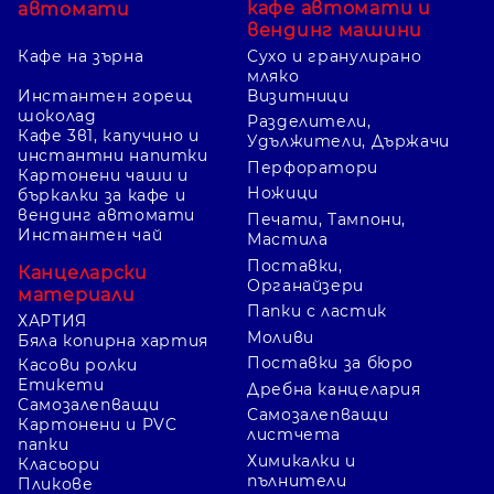
кафе автомати и
автомати
вендинг машини
Кафе на зърна
Сухо и гранулирано
мляко
Инстантен горещ
Визитници
шоколад
Разделители,
Кафе 3в1, капучино и
Удължители, Държачи
инстантни напитки
Перфоратори
Картонени чаши и
Ножици
бъркалки за кафе и
вендинг автомати
Печати, Тампони,
Инстантен чай
Мастила
Поставки,
Канцеларски
Органайзери
материали
Папки с ластик
ХАРТИЯ
Моливи
Бяла копирна хартия
Поставки за бюро
Касови ролки
Етикети
Дребна канцелария
Самозалепващи
Самозалепващи
Картонени и PVC
листчета
папки
Химикалки и
Класьори
пълнители
Пликове