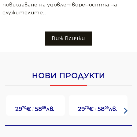
повишаване на удовлетвореността на
служителите...
Виж Всички
НОВИ ПРОДУКТИ
29
70
€
58
09
лв.
29
70
€
58
09
лв.