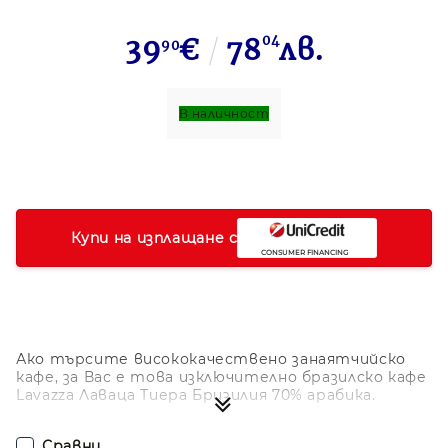
39
€
78
04
лв.
90
В наличност
Купи на изплащане с
Ако търсите висококачествено занаятчийско
кафе, за Вас е това изключително бразилско кафе
Lavazza Лаваца Тиера Бризилия 70% арабика.
Премиум комбинация от фини бразилски кафета
Арабика с внимателно подбрани измити зърна
Сравни