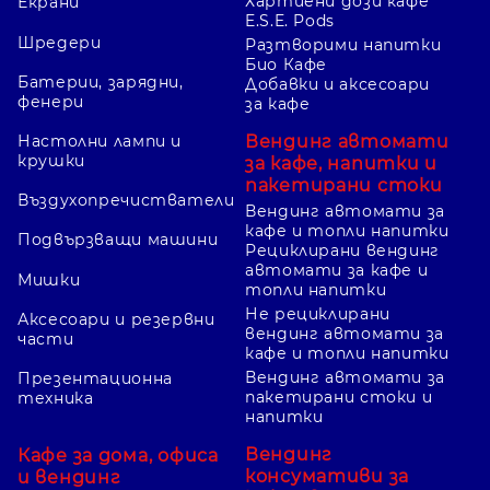
Хартиени дози кафе
Екрани
E.S.E. Pods
Шредери
Разтворими напитки
Био Кафе
Батерии, зарядни,
Добавки и аксесоари
фенери
за кафе
Вендинг автомати
Настолни лампи и
крушки
за кафе, напитки и
пакетирани стоки
Въздухопречистватели
Вендинг автомати за
кафе и топли напитки
Подвързващи машини
Рециклирани вендинг
автомати за кафе и
Мишки
топли напитки
Не рециклирани
Аксесоари и резервни
вендинг автомати за
части
кафе и топли напитки
Вендинг автомати за
Презентационна
пакетирани стоки и
техника
напитки
Вендинг
Кафе за дома, офиса
консумативи за
и вендинг