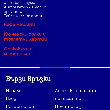
острилки, гуми
Автоматични моливи,
графити
Табла и флипчарти
Кафе машини
Кухненски ролки и
тоалетни хартии
Опаковъчни
материали
Бързи връзки
Начало
Доставка и начин
Вход
на плащане
Регистрация
Политика за