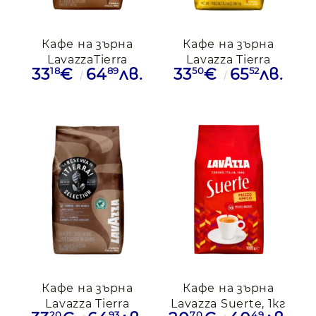
Кафе на зърна
Кафе на зърна
LavazzaTierra
Lavazza Tierra
18
89
50
52
33
€
64
лв.
33
€
65
лв.
Brasil,1кг
Columbia, 1кг
Кафе на зърна
Кафе на зърна
Lavazza Tierra
Lavazza Suerte, 1кг
20
93
70
49