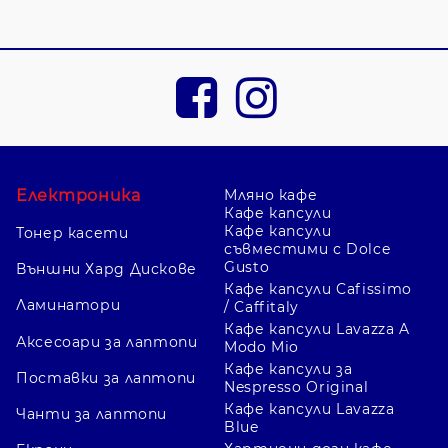
Електроника
Мляно кафе
Кафе капсули
Кафе капсули
Тонер касети
съвместими с Dolce
Gusto
Външни Хард Дискове
Кафе капсули Cafissimo
Ламинатори
/ Caffitaly
Кафе капсули Lavazza A
Аксесоари за лаптопи
Modo Mio
Кафе капсули за
Поставки за лаптопи
Nespresso Original
Кафе капсули Lavazza
Чанти за лаптопи
Blue