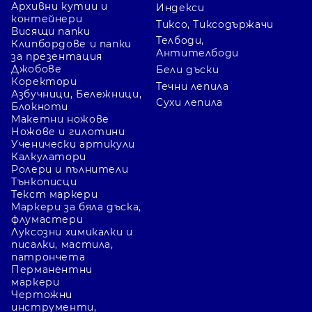
Архивни кутии и
Индекси
контейнери
Тиксо, Тиксодържачи
Висящи папки
Телбоди,
Клипбордове и папки
Антителбоди
за презентация
Джобове
Бели дъски
Коректори
Течни лепила
Азбучници, Бележници,
Сухи лепила
Блокноти
Макетни ножове
Ножове и гилотини
Ученически артикули
Калкулатори
Ролери и пълнители
Тънкописци
Текст маркери
Маркери за бяла дъска,
флумастери
Луксозни химикалки и
писалки, мастила,
патрончета
Перманентни
маркери
Чертожни
инструменти,