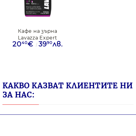
Кафе на зърна
Lavazza Expert
40
90
20
€
39
лв.
Gusto Forte 1 кг
КАКВО КАЗВАТ КЛИЕНТИТЕ НИ
ЗА НАС: