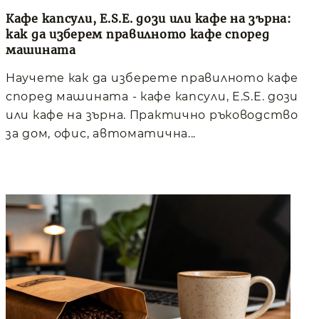
Кафе капсули, E.S.E. дози или кафе на зърна:
как да изберем правилното кафе според
машината
Научете как да изберете правилното кафе
според машината - кафе капсули, E.S.E. дози
или кафе на зърна. Практично ръководство
за дом, офис, автоматична...