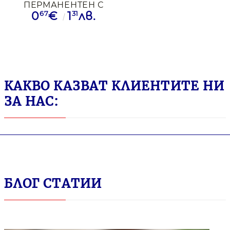
ПЕРМАНЕНТЕН С
67
31
0
€
1
лв.
ОБЪЛ ВРЪХ CASSA
2-3ММ ЧРВ
КАКВО КАЗВАТ КЛИЕНТИТЕ НИ
ЗА НАС:
БЛОГ СТАТИИ