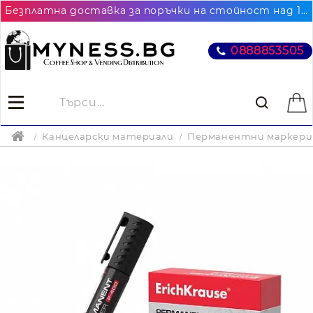
Безплатна доставка за поръчки на стойност над 102.26€ / 200лв. до най-близкия до Вас офис на Еконт
0888853505
Канцеларски материали
Перманентни маркери