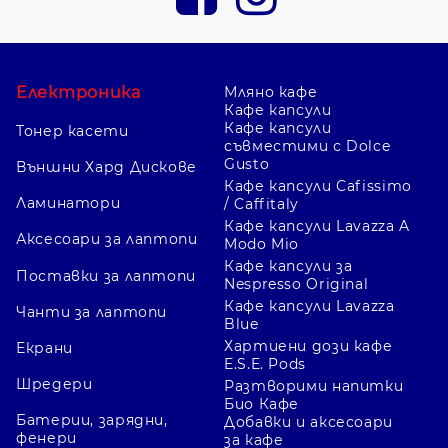
Електроника
Мляно кафе
Кафе капсули
Кафе капсули
Тонер касети
съвместими с Dolce
Gusto
Външни Хард Дискове
Кафе капсули Cafissimo
Ламинатори
/ Caffitaly
Кафе капсули Lavazza A
Аксесоари за лаптопи
Modo Mio
Кафе капсули за
Поставки за лаптопи
Nespresso Original
Кафе капсули Lavazza
Чанти за лаптопи
Blue
Хартиени дози кафе
Екрани
E.S.E. Pods
Шредери
Разтворими напитки
Био Кафе
Батерии, зарядни,
Добавки и аксесоари
фенери
за кафе