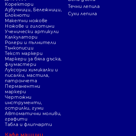
Коректори
Течни лепила
Азбучници, Бележници,
Сухи лепила
Блокноти
Макетни ножове
Ножове и гилотини
Ученически артикули
Калкулатори
Ролери и пълнители
Тънкописци
Текст маркери
Маркери за бяла дъска,
флумастери
Луксозни химикалки и
писалки, мастила,
патрончета
Перманентни
маркери
Чертожни
инструменти,
острилки, гуми
Автоматични моливи,
графити
Табла и флипчарти
Кафе машини