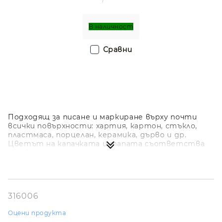
В наличност
Сравни
Подходящ за писане и маркиране върху почти
всички повърхности: хартия, картон, стъкло,
пластмаса, порцелан, керамика, дърво и др.
Цветът на капачката и тапата съответства
на цвета на мастилото. Ширината на писане е
0,8-2,2 мм. Алкохолната основа е водоустойчива,
устойчива на светлина и ултравиолетово, бързо
изсъхва след емисии, нетоксична, без ксилол, без
толуен.
316006
Оцени продукта