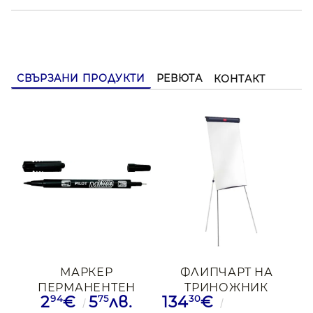
СВЪРЗАНИ ПРОДУКТИ
РЕВЮТА
КОНТАКТ
МАРКЕР
ФЛИПЧАРТ НА
ПЕРМАНЕНТЕН
ТРИНОЖНИК
94
75
30
2
€
5
лв.
134
€
PILOT TWIN
BARRACUDA