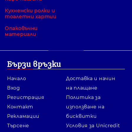
Кухненски ролки и
тоалетни хартии
Опаковъчни
материали
Бързи връзки
Начало
Доставка и начин
Вход
на плащане
Регистрация
Политика за
Контакт
използване на
Рекламации
бисквитки
Търсене
Условия за Unicredit