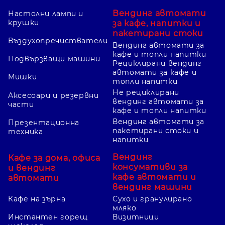
Вендинг автомати
Настолни лампи и
крушки
за кафе, напитки и
пакетирани стоки
Въздухопречистватели
Вендинг автомати за
кафе и топли напитки
Подвързващи машини
Рециклирани вендинг
автомати за кафе и
Мишки
топли напитки
Не рециклирани
Аксесоари и резервни
вендинг автомати за
части
кафе и топли напитки
Вендинг автомати за
Презентационна
пакетирани стоки и
техника
напитки
Вендинг
Кафе за дома, офиса
консумативи за
и вендинг
кафе автомати и
автомати
вендинг машини
Кафе на зърна
Сухо и гранулирано
мляко
Инстантен горещ
Визитници