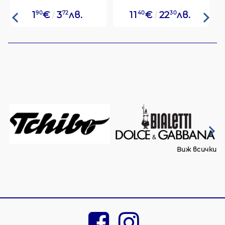
1
90
€
3
72
лв.
11
40
€
22
30
лв.
Виж всички