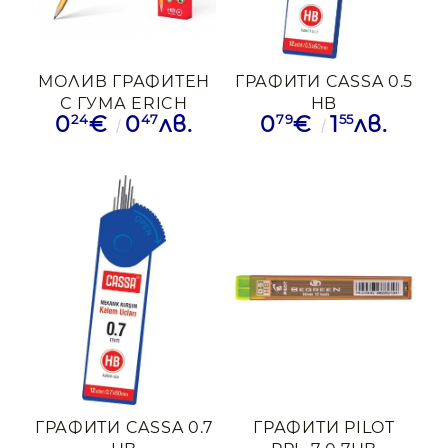
МОЛИВ ГРАФИТЕН
ГРАФИТИ CASSA 0.5
С ГУМА ERICH
HB
24
47
79
55
0
€
0
лв.
0
€
1
лв.
KRAUSE AMBER101
HB
ГРАФИТИ CASSA 0.7
ГРАФИТИ PILOT