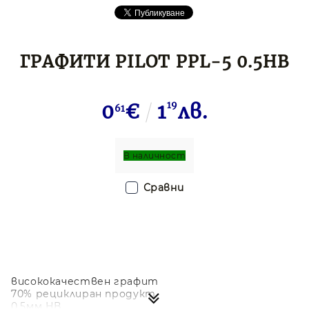
ГРАФИТИ PILOT PPL-5 0.5HB
0
€
1
19
лв.
61
В наличност
Сравни
висококачествен графит
70% рециклиран продукт
0.5мм НВ