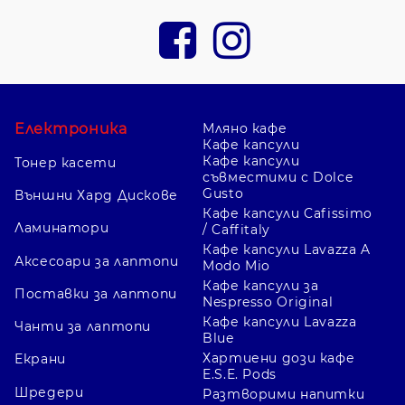
Електроника
Мляно кафе
Кафе капсули
Кафе капсули
Тонер касети
съвместими с Dolce
Gusto
Външни Хард Дискове
Кафе капсули Cafissimo
Ламинатори
/ Caffitaly
Кафе капсули Lavazza A
Аксесоари за лаптопи
Modo Mio
Кафе капсули за
Поставки за лаптопи
Nespresso Original
Кафе капсули Lavazza
Чанти за лаптопи
Blue
Хартиени дози кафе
Екрани
E.S.E. Pods
Шредери
Разтворими напитки