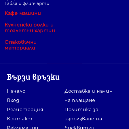
Табла и флипчарти
Кафе машини
Кухненски ролки и
тоалетни хартии
Опаковъчни
материали
Бързи връзки
Начало
Доставка и начин
Вход
на плащане
Регистрация
Политика за
Контакт
използване на
Рекламации
бисквитки