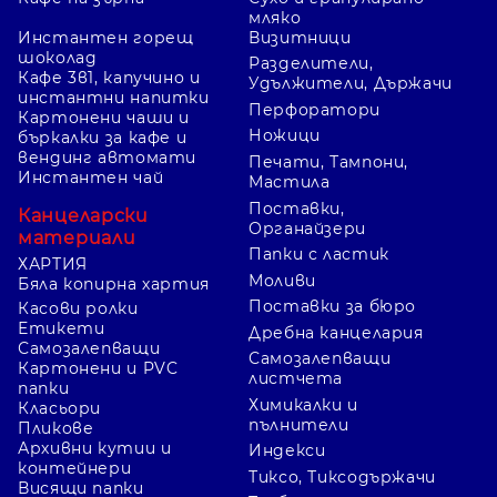
мляко
Инстантен горещ
Визитници
шоколад
Разделители,
Кафе 3в1, капучино и
Удължители, Държачи
инстантни напитки
Перфоратори
Картонени чаши и
Ножици
бъркалки за кафе и
вендинг автомати
Печати, Тампони,
Инстантен чай
Мастила
Поставки,
Канцеларски
Органайзери
материали
Папки с ластик
ХАРТИЯ
Моливи
Бяла копирна хартия
Поставки за бюро
Касови ролки
Етикети
Дребна канцелария
Самозалепващи
Самозалепващи
Картонени и PVC
листчета
папки
Химикалки и
Класьори
пълнители
Пликове
Архивни кутии и
Индекси
контейнери
Тиксо, Тиксодържачи
Висящи папки