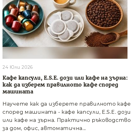
24 Юли 2026
Кафе капсули, E.S.E. дози или кафе на зърна:
как да изберем правилното кафе според
машината
Научете как да изберете правилното кафе
според машината - кафе капсули, E.S.E. дози
или кафе на зърна. Практично ръководство
за дом, офис, автоматична...