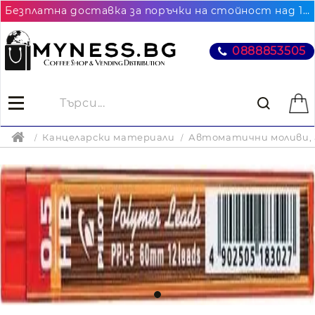
Безплатна доставка за поръчки на стойност над 102.26€ / 200лв. до най-близкия до Вас офис на Еконт
0888853505
Канцеларски материали
Автоматични моливи,