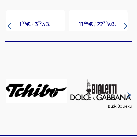
1
90
€
3
72
лв.
11
40
€
22
30
лв.
Виж всички