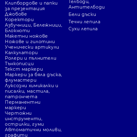
Телбоди,
Клипбордове и папки
Антителбоди
за презентация
Джобове
Бели дъски
Коректори
Течни лепила
Азбучници, Бележници,
Сухи лепила
Блокноти
Макетни ножове
Ножове и гилотини
Ученически артикули
Калкулатори
Ролери и пълнители
Тънкописци
Текст маркери
Маркери за бяла дъска,
флумастери
Луксозни химикалки и
писалки, мастила,
патрончета
Перманентни
маркери
Чертожни
инструменти,
острилки, гуми
Автоматични моливи,
графити