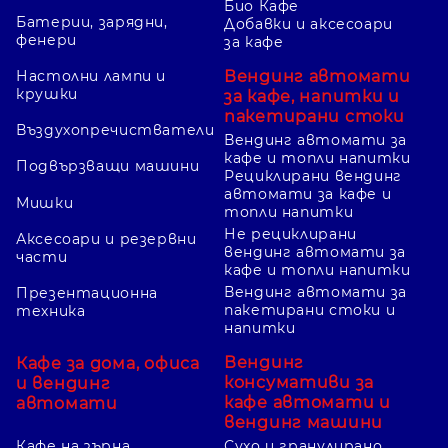
Био Кафе
Батерии, зарядни,
Добавки и аксесоари
фенери
за кафе
Вендинг автомати
Настолни лампи и
крушки
за кафе, напитки и
пакетирани стоки
Въздухопречистватели
Вендинг автомати за
кафе и топли напитки
Подвързващи машини
Рециклирани вендинг
автомати за кафе и
Мишки
топли напитки
Не рециклирани
Аксесоари и резервни
вендинг автомати за
части
кафе и топли напитки
Вендинг автомати за
Презентационна
пакетирани стоки и
техника
напитки
Вендинг
Кафе за дома, офиса
консумативи за
и вендинг
кафе автомати и
автомати
вендинг машини
Кафе на зърна
Сухо и гранулирано