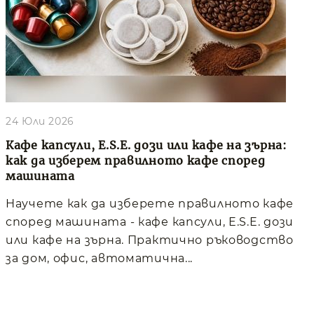
24 Юли 2026
Кафе капсули, E.S.E. дози или кафе на зърна:
как да изберем правилното кафе според
машината
Научете как да изберете правилното кафе
според машината - кафе капсули, E.S.E. дози
или кафе на зърна. Практично ръководство
за дом, офис, автоматична...