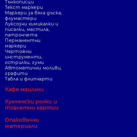
Тънкописци
Текст маркери
Маркери за бяла дъска,
флумастери
Луксозни химикалки и
писалки, мастила,
патрончета
Перманентни
маркери
Чертожни
инструменти,
острилки, гуми
Автоматични моливи,
графити
Табла и флипчарти
Кафе машини
Кухненски ролки и
тоалетни хартии
Опаковъчни
материали