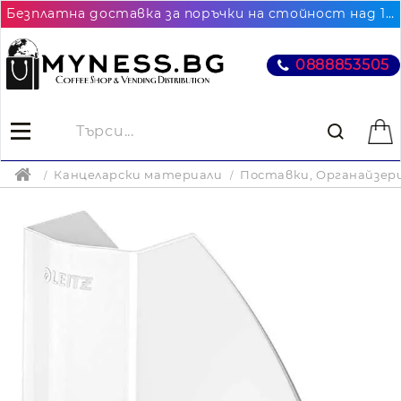
Безплатна доставка за поръчки на стойност над 102.26€ / 200лв. до най-близкия до Вас офис на Еконт
0888853505
Канцеларски материали
Поставки, Органайзер