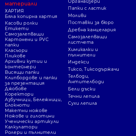
Органайзери
материали
Папки с ластик
ХАРТИЯ
Моливи
Бяла копирна хартия
Поставки за бюро
Касови ролки
Етикети
Дребна канцелария
Самозалепващи
Самозалепващи
Картонени и PVC
листчета
папки
Химикалки и
Класьори
пълнители
Пликове
Архивни кутии и
Индекси
контейнери
Тиксо, Тиксодържачи
Висящи папки
Телбоди,
Клипбордове и папки
Антителбоди
за презентация
Джобове
Бели дъски
Коректори
Течни лепила
Азбучници, Бележници,
Сухи лепила
Блокноти
Макетни ножове
Ножове и гилотини
Ученически артикули
Калкулатори
Ролери и пълнители