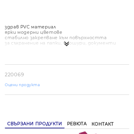
здрав PVC материал
ярки модерни цветове
стабилно закрепване към повърхността
за съхранение на папки, брошури, документи
подходящи за документи формат А4
220069
Оцени продукта
СВЪРЗАНИ ПРОДУКТИ
РЕВЮТА
КОНТАКТ