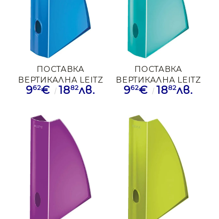
ПОСТАВКА
ПОСТАВКА
ВЕРТИКАЛНА LEITZ
ВЕРТИКАЛНА LEITZ
62
82
62
82
9
€
18
лв.
9
€
18
лв.
WOW СИН
WOW ТЮРКОАЗ