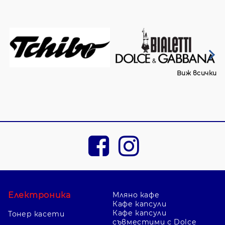
Виж всички
Електроника
Мляно кафе
Кафе капсули
Кафе капсули
Тонер касети
съвместими с Dolce