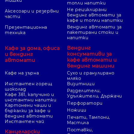
Мишки
топли напитки
Не рециклирани
Аксесоари и резервни
вендинг автомати за
части
кафе и топли напитки
Вендинг автомати за
Презентационна
пакетирани стоки и
техника
напитки
Вендинг
Кафе за дома, офиса
консумативи за
и вендинг
кафе автомати и
автомати
вендинг машини
Кафе на зърна
Сухо и гранулирано
мляко
Инстантен горещ
Визитници
шоколад
Разделители,
Кафе 3в1, капучино и
Удължители, Държачи
инстантни напитки
Перфоратори
Картонени чаши и
Ножици
бъркалки за кафе и
вендинг автомати
Печати, Тампони,
Инстантен чай
Мастила
Поставки,
Канцеларски