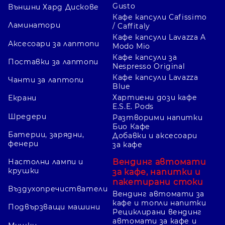
Gusto
Външни Хард Дискове
Кафе капсули Cafissimo
Ламинатори
/ Caffitaly
Кафе капсули Lavazza A
Аксесоари за лаптопи
Modo Mio
Кафе капсули за
Поставки за лаптопи
Nespresso Original
Кафе капсули Lavazza
Чанти за лаптопи
Blue
Хартиени дози кафе
Екрани
E.S.E. Pods
Шредери
Разтворими напитки
Био Кафе
Батерии, зарядни,
Добавки и аксесоари
фенери
за кафе
Вендинг автомати
Настолни лампи и
крушки
за кафе, напитки и
пакетирани стоки
Въздухопречистватели
Вендинг автомати за
кафе и топли напитки
Подвързващи машини
Рециклирани вендинг
автомати за кафе и