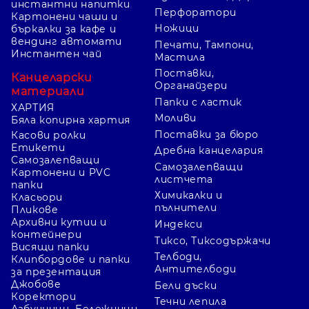
инстантни напитки
Перфоратори
Картонени чаши и
Ножици
бъркалки за кафе и
вендинг автомати
Печати, Тампони,
Инстантен чай
Мастила
Поставки,
Канцеларски
Органайзери
материали
Папки с ластик
ХАРТИЯ
Моливи
Бяла копирна хартия
Поставки за бюро
Касови ролки
Етикети
Дребна канцелария
Самозалепващи
Самозалепващи
Картонени и PVC
листчета
папки
Химикалки и
Класьори
пълнители
Пликове
Архивни кутии и
Индекси
контейнери
Тиксо, Тиксодържачи
Висящи папки
Телбоди,
Клипбордове и папки
Антителбоди
за презентация
Джобове
Бели дъски
Коректори
Течни лепила