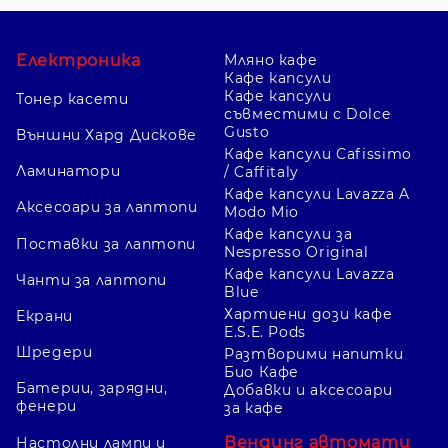
Електроника
Мляно кафе
Кафе капсули
Кафе капсули
Тонер касети
съвместими с Dolce
Gusto
Външни Хард Дискове
Кафе капсули Cafissimo
Ламинатори
/ Caffitaly
Кафе капсули Lavazza A
Аксесоари за лаптопи
Modo Mio
Кафе капсули за
Поставки за лаптопи
Nespresso Original
Кафе капсули Lavazza
Чанти за лаптопи
Blue
Хартиени дози кафе
Екрани
E.S.E. Pods
Шредери
Разтворими напитки
Био Кафе
Батерии, зарядни,
Добавки и аксесоари
фенери
за кафе
Вендинг автомати
Настолни лампи и