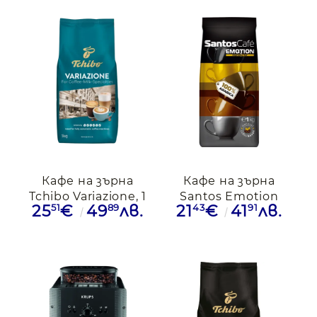
Кафе на зърна
Кафе на зърна
Tchibo Variazione, 1
Santos Emotion
51
89
43
91
25
€
49
лв.
21
€
41
лв.
кг
Арабика, 1кг