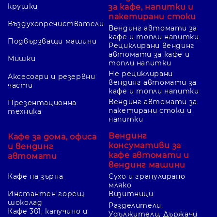
крушки
за кафе, напитки и
пакетирани стоки
Въздухопречистватели
Вендинг автомати за
кафе и топли напитки
Подвързващи машини
Рециклирани вендинг
автомати за кафе и
Мишки
топли напитки
Не рециклирани
Аксесоари и резервни
вендинг автомати за
части
кафе и топли напитки
Вендинг автомати за
Презентационна
пакетирани стоки и
техника
напитки
Вендинг
Кафе за дома, офиса
консумативи за
и вендинг
кафе автомати и
автомати
вендинг машини
Кафе на зърна
Сухо и гранулирано
мляко
Инстантен горещ
Визитници
шоколад
Разделители,
Кафе 3в1, капучино и
Удължители, Държачи