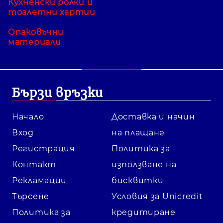
Кухненски ролки и
тоалетни хартии
Опаковъчни
материали
Бързи връзки
Начало
Доставка и начин
Вход
на плащане
Регистрация
Политика за
Контакт
използване на
Рекламации
бисквитки
Търсене
Условия за Unicredit
Политика за
кредитиране