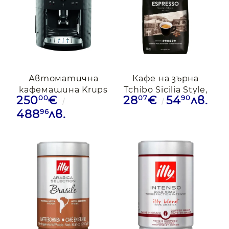
Автоматична
Кафе на зърна
кафемашина Krups
Tchibo Sicilia Style,
00
07
90
250
€
28
€
54
лв.
Essential EA810B70,
1кг
15 bar, сива
96
488
лв.