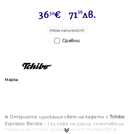
36
€
71
39
лв.
50
Няма наличност
Сравни
Марка:
☕ Открийте изискания свят на кафето с
Tchibo
Espresso Barista
– 1 кг кафе на зърна, съчетаващо
традиция и стил, директно от myness.bg! ☕