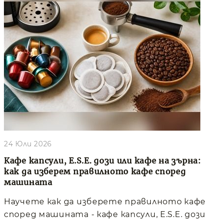
24 Юли 2026
Кафе капсули, E.S.E. дози или кафе на зърна:
как да изберем правилното кафе според
машината
Научете как да изберете правилното кафе
според машината - кафе капсули, E.S.E. дози