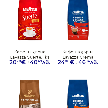
Кафе на зърна
Кафе на зърна
Lavazza Suerte, 1кг
Lavazza Crema
70
49
00
94
20
€
40
лв.
24
€
46
лв.
Gusto Classico, 1кг