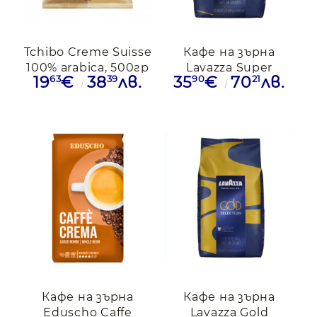
Tchibo Creme Suisse
Кафе на зърна
100% arabica, 500гр
Lavazza Super
63
39
90
21
19
€
38
лв.
35
€
70
лв.
Crema, 1кг.
Кафе на зърна
Кафе на зърна
Eduscho Caffe
Lavazza Gold