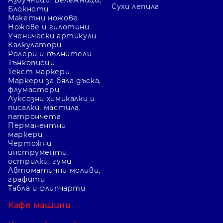
Азбучници, Бележници,
Сухи лепила
Блокноти
Макетни ножове
Ножове и гилотини
Ученически артикули
Калкулатори
Ролери и пълнители
Тънкописци
Текст маркери
Маркери за бяла дъска,
флумастери
Луксозни химикалки и
писалки, мастила,
патрончета
Перманентни
маркери
Чертожни
инструменти,
острилки, гуми
Автоматични моливи,
графити
Табла и флипчарти
Кафе машини